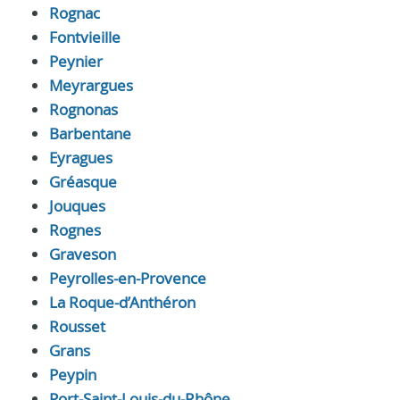
Rognac
Fontvieille
Peynier
Meyrargues
Rognonas
Barbentane
Eyragues
Gréasque
Jouques
Rognes
Graveson
Peyrolles-en-Provence
La Roque-d’Anthéron
Rousset
Grans
Peypin
Port-Saint-Louis-du-Rhône