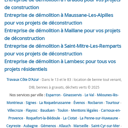
de construction
Entreprise de démolition à Maussane-Les-Alpilles
pour vos projets de déconstruction
Entreprise de démolition à Maillane pour vos projets
de déconstruction
Entreprise de démolition à Saint-Mitre-Les-Remparts
pour vos projets de déconstruction
Entreprise de démolition à Lambesc pour tous vos
projets résidentiels
Travaux Côte D'Azur
- Dans le 13 et le 83 : location de benne tout venant,
DIB, bennes à gravats, déchets verts © 2025
Nos services par ville :
Esparron
-
Ginasservis
-
Le Val
-
Méounes-lès-
Montrieux
-
Signes
-
La Roquebrussanne
-
Évenos
-
Rocbaron
-
Tourtour
-
Villecroze
-
Flayosc
-
Bauduen
-
Toulon
-
Mentions légales
-
Carnoux-en-
Provence
-
Roquefort-la-Bédoule
-
La Ciotat
-
La Penne-sur-Huveaune
-
Ceyreste
-
Aubagne
-
Gémenos
-
Allauch
-
Marseille
-
Saint-Cyr-sur-Mer
-