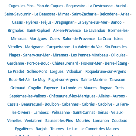
Cuges-les-Pins
-
Plan-de-Cuques
-
Roquevaire
-
La Destrousse
-
Auriol
-
Saint-Savournin
-
Le Beausset
-
Mimet
-
Saint-Zacharie
-
Belcodène
-
Arles
-
Cassis
-
Hyères
-
Fréjus
-
Draguignan
-
La Seyne-sur-Mer
-
Bandol
-
Brignoles
-
Saint-Raphaël
-
Aix-en-Provence
-
Le Lavandou
-
Bormes-les-
Mimosas
-
Martigues
-
Cuers
-
Salon-de-Provence
-
La Crau
-
Istres
-
Vitrolles
-
Marignane
-
Carqueiranne
-
La Valette-du-Var
-
Six-Fours-les-
Plages
-
Sanary-sur-Mer
-
Miramas
-
Les Pennes-Mirabeau
-
Ollioules
-
Gardanne
-
Port-de-Bouc
-
Châteaurenard
-
Fos-sur-Mer
-
Berre-l'Étang
-
Le Pradet
-
Solliès-Pont
-
Lorgues
-
Vidauban
-
Roquebrune-sur-Argens
-
Bouc-Bel-Air
-
Le Muy
-
Puget-sur-Argens
-
Sainte-Maxime
-
Tarascon
-
Grimaud
-
Cogolin
-
Fayence
-
La Londe-les-Maures
-
Rognac
-
Trets
-
Septèmes-les-Vallons
-
Châteauneuf-les-Martigues
-
Alleins
-
Aurons
-
Cassis
-
Beaurecueil
-
Boulbon
-
Cabannes
-
Cabriès
-
Cadolive
-
La Fare-
les-Oliviers
-
Lambesc
-
Pélissanne
-
Saint-Cannat
-
Sénas
-
Velaux
-
Venelles
-
Ventabren
-
Sausset-les-Pins
-
Mouriès
-
Lamanon
-
Coudoux
-
Eygalières
-
Barjols
-
Tourves
-
Le Luc
-
Le Cannet-des-Maures
-