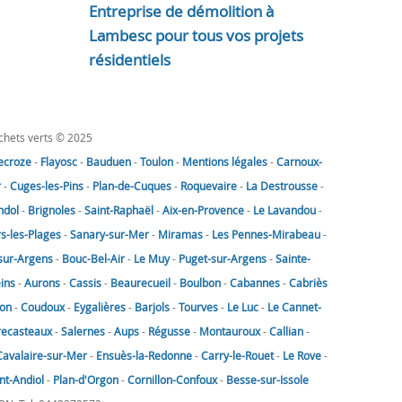
Entreprise de démolition à
Lambesc pour tous vos projets
résidentiels
échets verts © 2025
lecroze
-
Flayosc
-
Bauduen
-
Toulon
-
Mentions légales
-
Carnoux-
r
-
Cuges-les-Pins
-
Plan-de-Cuques
-
Roquevaire
-
La Destrousse
-
ndol
-
Brignoles
-
Saint-Raphaël
-
Aix-en-Provence
-
Le Lavandou
-
rs-les-Plages
-
Sanary-sur-Mer
-
Miramas
-
Les Pennes-Mirabeau
-
sur-Argens
-
Bouc-Bel-Air
-
Le Muy
-
Puget-sur-Argens
-
Sainte-
eins
-
Aurons
-
Cassis
-
Beaurecueil
-
Boulbon
-
Cabannes
-
Cabriès
on
-
Coudoux
-
Eygalières
-
Barjols
-
Tourves
-
Le Luc
-
Le Cannet-
recasteaux
-
Salernes
-
Aups
-
Régusse
-
Montauroux
-
Callian
-
Cavalaire-sur-Mer
-
Ensuès-la-Redonne
-
Carry-le-Rouet
-
Le Rove
-
nt-Andiol
-
Plan-d'Orgon
-
Cornillon-Confoux
-
Besse-sur-Issole