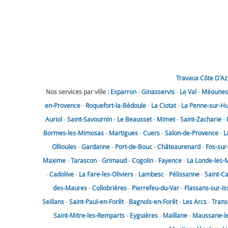
Travaux Côte D'Az
Nos services par ville :
Esparron
-
Ginasservis
-
Le Val
-
Méounes-
en-Provence
-
Roquefort-la-Bédoule
-
La Ciotat
-
La Penne-sur-H
Auriol
-
Saint-Savournin
-
Le Beausset
-
Mimet
-
Saint-Zacharie
-
Bormes-les-Mimosas
-
Martigues
-
Cuers
-
Salon-de-Provence
-
L
Ollioules
-
Gardanne
-
Port-de-Bouc
-
Châteaurenard
-
Fos-sur
Maxime
-
Tarascon
-
Grimaud
-
Cogolin
-
Fayence
-
La Londe-les-
-
Cadolive
-
La Fare-les-Oliviers
-
Lambesc
-
Pélissanne
-
Saint-C
des-Maures
-
Collobrières
-
Pierrefeu-du-Var
-
Flassans-sur-Is
Seillans
-
Saint-Paul-en-Forêt
-
Bagnols-en-Forêt
-
Les Arcs
-
Trans
Saint-Mitre-les-Remparts
-
Eyguières
-
Maillane
-
Maussane-les