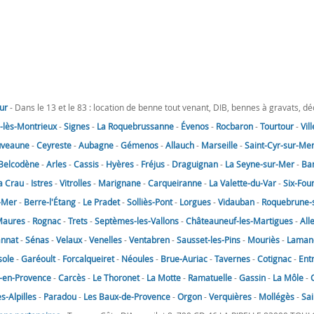
ur
- Dans le 13 et le 83 : location de benne tout venant, DIB, bennes à gravats, d
lès-Montrieux
-
Signes
-
La Roquebrussanne
-
Évenos
-
Rocbaron
-
Tourtour
-
Vil
uveaune
-
Ceyreste
-
Aubagne
-
Gémenos
-
Allauch
-
Marseille
-
Saint-Cyr-sur-Me
Belcodène
-
Arles
-
Cassis
-
Hyères
-
Fréjus
-
Draguignan
-
La Seyne-sur-Mer
-
Ba
a Crau
-
Istres
-
Vitrolles
-
Marignane
-
Carqueiranne
-
La Valette-du-Var
-
Six-Fou
-Mer
-
Berre-l'Étang
-
Le Pradet
-
Solliès-Pont
-
Lorgues
-
Vidauban
-
Roquebrune-
Maures
-
Rognac
-
Trets
-
Septèmes-les-Vallons
-
Châteauneuf-les-Martigues
-
All
annat
-
Sénas
-
Velaux
-
Venelles
-
Ventabren
-
Sausset-les-Pins
-
Mouriès
-
Laman
sole
-
Garéoult
-
Forcalqueiret
-
Néoules
-
Brue-Auriac
-
Tavernes
-
Cotignac
-
Ent
-en-Provence
-
Carcès
-
Le Thoronet
-
La Motte
-
Ramatuelle
-
Gassin
-
La Môle
-
-Alpilles
-
Paradou
-
Les Baux-de-Provence
-
Orgon
-
Verquières
-
Mollégès
-
Sai