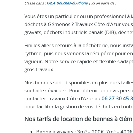
Classé dans :
PACA
,
Bouches-du-Rhône
Ici on parle de :
Vous êtes un particulier ou un professionnel à 
déchets à Gémenos ? Travaux Côte d'Azur vous 
gravats, déchets industriels banals (DIB), déch
Fini les allers-retours à la déchèterie, nous in
rythme, puis nous venons la récupérer pour en
vigueur. Notre service rapide et flexible s’adapt
gros travaux.
Nos bennes sont disponibles en plusieurs taille
souhaitez évacuer. Pour obtenir un devis perso
contacter Travaux Côte d'Azur au
06 27 30 45 
pour faciliter la gestion de vos déchets en tout
Nos tarifs de location de bennes à Gé
Benne à gravats : 3m³ – 200€, 7m³ – 400€