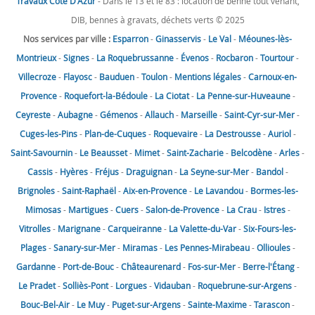
Travaux Côte D'Azur
- Dans le 13 et le 83 : location de benne tout venant,
DIB, bennes à gravats, déchets verts © 2025
Nos services par ville :
Esparron
-
Ginasservis
-
Le Val
-
Méounes-lès-
Montrieux
-
Signes
-
La Roquebrussanne
-
Évenos
-
Rocbaron
-
Tourtour
-
Villecroze
-
Flayosc
-
Bauduen
-
Toulon
-
Mentions légales
-
Carnoux-en-
Provence
-
Roquefort-la-Bédoule
-
La Ciotat
-
La Penne-sur-Huveaune
-
Ceyreste
-
Aubagne
-
Gémenos
-
Allauch
-
Marseille
-
Saint-Cyr-sur-Mer
-
Cuges-les-Pins
-
Plan-de-Cuques
-
Roquevaire
-
La Destrousse
-
Auriol
-
Saint-Savournin
-
Le Beausset
-
Mimet
-
Saint-Zacharie
-
Belcodène
-
Arles
-
Cassis
-
Hyères
-
Fréjus
-
Draguignan
-
La Seyne-sur-Mer
-
Bandol
-
Brignoles
-
Saint-Raphaël
-
Aix-en-Provence
-
Le Lavandou
-
Bormes-les-
Mimosas
-
Martigues
-
Cuers
-
Salon-de-Provence
-
La Crau
-
Istres
-
Vitrolles
-
Marignane
-
Carqueiranne
-
La Valette-du-Var
-
Six-Fours-les-
Plages
-
Sanary-sur-Mer
-
Miramas
-
Les Pennes-Mirabeau
-
Ollioules
-
Gardanne
-
Port-de-Bouc
-
Châteaurenard
-
Fos-sur-Mer
-
Berre-l'Étang
-
Le Pradet
-
Solliès-Pont
-
Lorgues
-
Vidauban
-
Roquebrune-sur-Argens
-
Bouc-Bel-Air
-
Le Muy
-
Puget-sur-Argens
-
Sainte-Maxime
-
Tarascon
-