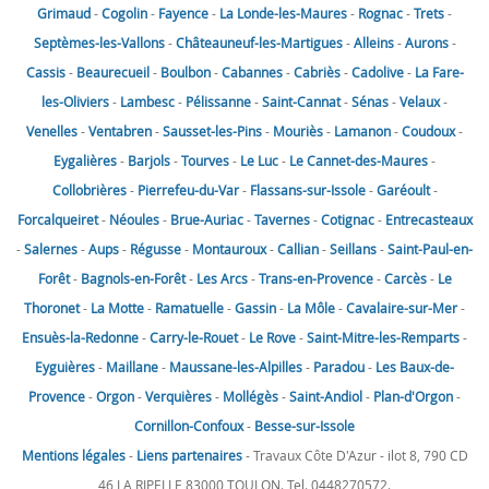
Grimaud
-
Cogolin
-
Fayence
-
La Londe-les-Maures
-
Rognac
-
Trets
-
Septèmes-les-Vallons
-
Châteauneuf-les-Martigues
-
Alleins
-
Aurons
-
Cassis
-
Beaurecueil
-
Boulbon
-
Cabannes
-
Cabriès
-
Cadolive
-
La Fare-
les-Oliviers
-
Lambesc
-
Pélissanne
-
Saint-Cannat
-
Sénas
-
Velaux
-
Venelles
-
Ventabren
-
Sausset-les-Pins
-
Mouriès
-
Lamanon
-
Coudoux
-
Eygalières
-
Barjols
-
Tourves
-
Le Luc
-
Le Cannet-des-Maures
-
Collobrières
-
Pierrefeu-du-Var
-
Flassans-sur-Issole
-
Garéoult
-
Forcalqueiret
-
Néoules
-
Brue-Auriac
-
Tavernes
-
Cotignac
-
Entrecasteaux
-
Salernes
-
Aups
-
Régusse
-
Montauroux
-
Callian
-
Seillans
-
Saint-Paul-en-
Forêt
-
Bagnols-en-Forêt
-
Les Arcs
-
Trans-en-Provence
-
Carcès
-
Le
Thoronet
-
La Motte
-
Ramatuelle
-
Gassin
-
La Môle
-
Cavalaire-sur-Mer
-
Ensuès-la-Redonne
-
Carry-le-Rouet
-
Le Rove
-
Saint-Mitre-les-Remparts
-
Eyguières
-
Maillane
-
Maussane-les-Alpilles
-
Paradou
-
Les Baux-de-
Provence
-
Orgon
-
Verquières
-
Mollégès
-
Saint-Andiol
-
Plan-d'Orgon
-
Cornillon-Confoux
-
Besse-sur-Issole
Mentions légales
-
Liens partenaires
- Travaux Côte D'Azur - ilot 8, 790 CD
46 LA RIPELLE 83000 TOULON. Tel. 0448270572.