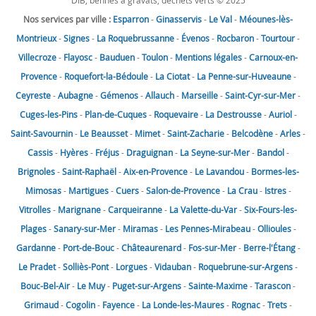
DIB, bennes à gravats, déchets verts © 2025
Nos services par ville :
Esparron
-
Ginasservis
-
Le Val
-
Méounes-lès-
Montrieux
-
Signes
-
La Roquebrussanne
-
Évenos
-
Rocbaron
-
Tourtour
-
Villecroze
-
Flayosc
-
Bauduen
-
Toulon
-
Mentions légales
-
Carnoux-en-
Provence
-
Roquefort-la-Bédoule
-
La Ciotat
-
La Penne-sur-Huveaune
-
Ceyreste
-
Aubagne
-
Gémenos
-
Allauch
-
Marseille
-
Saint-Cyr-sur-Mer
-
Cuges-les-Pins
-
Plan-de-Cuques
-
Roquevaire
-
La Destrousse
-
Auriol
-
Saint-Savournin
-
Le Beausset
-
Mimet
-
Saint-Zacharie
-
Belcodène
-
Arles
-
Cassis
-
Hyères
-
Fréjus
-
Draguignan
-
La Seyne-sur-Mer
-
Bandol
-
Brignoles
-
Saint-Raphaël
-
Aix-en-Provence
-
Le Lavandou
-
Bormes-les-
Mimosas
-
Martigues
-
Cuers
-
Salon-de-Provence
-
La Crau
-
Istres
-
Vitrolles
-
Marignane
-
Carqueiranne
-
La Valette-du-Var
-
Six-Fours-les-
Plages
-
Sanary-sur-Mer
-
Miramas
-
Les Pennes-Mirabeau
-
Ollioules
-
Gardanne
-
Port-de-Bouc
-
Châteaurenard
-
Fos-sur-Mer
-
Berre-l'Étang
-
Le Pradet
-
Solliès-Pont
-
Lorgues
-
Vidauban
-
Roquebrune-sur-Argens
-
Bouc-Bel-Air
-
Le Muy
-
Puget-sur-Argens
-
Sainte-Maxime
-
Tarascon
-
Grimaud
-
Cogolin
-
Fayence
-
La Londe-les-Maures
-
Rognac
-
Trets
-