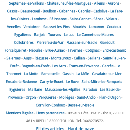
Septèmes-les-Vallons
-
Châteauneuf-les-Martigues
-
Alleins
-
Aurons
-
Cassis
-
Beaurecueil
-
Boulbon
-
Cabannes
-
Cabriès
-
Cadolive
-
La Fare-
les-Oliviers
-
Lambesc
-
Pélissanne
-
Saint-Cannat
-
Sénas
-
Velaux
-
Venelles
-
Ventabren
-
Sausset-les-Pins
-
Mouriès
-
Lamanon
-
Coudoux
-
Eygalières
-
Barjols
-
Tourves
-
Le Luc
-
Le Cannet-des-Maures
-
Collobrières
-
Pierrefeu-du-Var
-
Flassans-sur-Issole
-
Garéoult
-
Forcalqueiret
-
Néoules
-
Brue-Auriac
-
Tavernes
-
Cotignac
-
Entrecasteaux
-
Salernes
-
Aups
-
Régusse
-
Montauroux
-
Callian
-
Seillans
-
Saint-Paul-en-
Forêt
-
Bagnols-en-Forêt
-
Les Arcs
-
Trans-en-Provence
-
Carcès
-
Le
Thoronet
-
La Motte
-
Ramatuelle
-
Gassin
-
La Môle
-
Cavalaire-sur-Mer
-
Ensuès-la-Redonne
-
Carry-le-Rouet
-
Le Rove
-
Saint-Mitre-les-Remparts
-
Eyguières
-
Maillane
-
Maussane-les-Alpilles
-
Paradou
-
Les Baux-de-
Provence
-
Orgon
-
Verquières
-
Mollégès
-
Saint-Andiol
-
Plan-d'Orgon
-
Cornillon-Confoux
-
Besse-sur-Issole
Mentions légales
-
Liens partenaires
- Travaux Côte D'Azur - ilot 8, 790 CD
46 LA RIPELLE 83000 TOULON. Tel. 0448270572.
Fil des articles
Haut de page