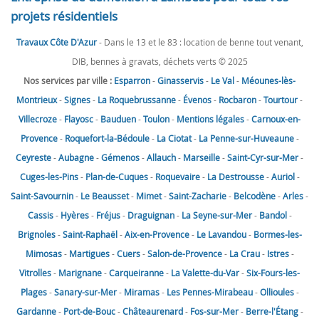
projets résidentiels
Travaux Côte D'Azur
- Dans le 13 et le 83 : location de benne tout venant,
DIB, bennes à gravats, déchets verts © 2025
Nos services par ville :
Esparron
-
Ginasservis
-
Le Val
-
Méounes-lès-
Montrieux
-
Signes
-
La Roquebrussanne
-
Évenos
-
Rocbaron
-
Tourtour
-
Villecroze
-
Flayosc
-
Bauduen
-
Toulon
-
Mentions légales
-
Carnoux-en-
Provence
-
Roquefort-la-Bédoule
-
La Ciotat
-
La Penne-sur-Huveaune
-
Ceyreste
-
Aubagne
-
Gémenos
-
Allauch
-
Marseille
-
Saint-Cyr-sur-Mer
-
Cuges-les-Pins
-
Plan-de-Cuques
-
Roquevaire
-
La Destrousse
-
Auriol
-
Saint-Savournin
-
Le Beausset
-
Mimet
-
Saint-Zacharie
-
Belcodène
-
Arles
-
Cassis
-
Hyères
-
Fréjus
-
Draguignan
-
La Seyne-sur-Mer
-
Bandol
-
Brignoles
-
Saint-Raphaël
-
Aix-en-Provence
-
Le Lavandou
-
Bormes-les-
Mimosas
-
Martigues
-
Cuers
-
Salon-de-Provence
-
La Crau
-
Istres
-
Vitrolles
-
Marignane
-
Carqueiranne
-
La Valette-du-Var
-
Six-Fours-les-
Plages
-
Sanary-sur-Mer
-
Miramas
-
Les Pennes-Mirabeau
-
Ollioules
-
Gardanne
-
Port-de-Bouc
-
Châteaurenard
-
Fos-sur-Mer
-
Berre-l'Étang
-