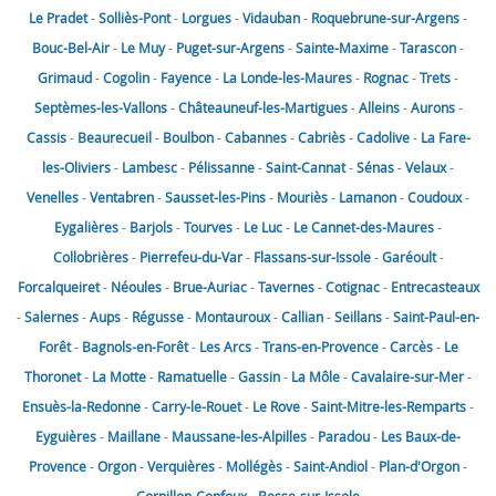
Le Pradet
-
Solliès-Pont
-
Lorgues
-
Vidauban
-
Roquebrune-sur-Argens
-
Bouc-Bel-Air
-
Le Muy
-
Puget-sur-Argens
-
Sainte-Maxime
-
Tarascon
-
Grimaud
-
Cogolin
-
Fayence
-
La Londe-les-Maures
-
Rognac
-
Trets
-
Septèmes-les-Vallons
-
Châteauneuf-les-Martigues
-
Alleins
-
Aurons
-
Cassis
-
Beaurecueil
-
Boulbon
-
Cabannes
-
Cabriès
-
Cadolive
-
La Fare-
les-Oliviers
-
Lambesc
-
Pélissanne
-
Saint-Cannat
-
Sénas
-
Velaux
-
Venelles
-
Ventabren
-
Sausset-les-Pins
-
Mouriès
-
Lamanon
-
Coudoux
-
Eygalières
-
Barjols
-
Tourves
-
Le Luc
-
Le Cannet-des-Maures
-
Collobrières
-
Pierrefeu-du-Var
-
Flassans-sur-Issole
-
Garéoult
-
Forcalqueiret
-
Néoules
-
Brue-Auriac
-
Tavernes
-
Cotignac
-
Entrecasteaux
-
Salernes
-
Aups
-
Régusse
-
Montauroux
-
Callian
-
Seillans
-
Saint-Paul-en-
Forêt
-
Bagnols-en-Forêt
-
Les Arcs
-
Trans-en-Provence
-
Carcès
-
Le
Thoronet
-
La Motte
-
Ramatuelle
-
Gassin
-
La Môle
-
Cavalaire-sur-Mer
-
Ensuès-la-Redonne
-
Carry-le-Rouet
-
Le Rove
-
Saint-Mitre-les-Remparts
-
Eyguières
-
Maillane
-
Maussane-les-Alpilles
-
Paradou
-
Les Baux-de-
Provence
-
Orgon
-
Verquières
-
Mollégès
-
Saint-Andiol
-
Plan-d'Orgon
-