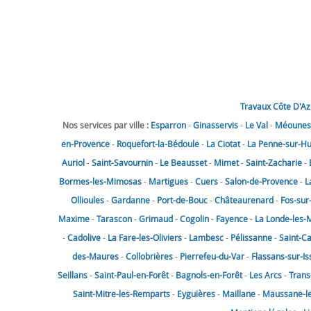
Travaux Côte D'Az
Nos services par ville :
Esparron
-
Ginasservis
-
Le Val
-
Méounes-
en-Provence
-
Roquefort-la-Bédoule
-
La Ciotat
-
La Penne-sur-H
Auriol
-
Saint-Savournin
-
Le Beausset
-
Mimet
-
Saint-Zacharie
-
Bormes-les-Mimosas
-
Martigues
-
Cuers
-
Salon-de-Provence
-
L
Ollioules
-
Gardanne
-
Port-de-Bouc
-
Châteaurenard
-
Fos-sur
Maxime
-
Tarascon
-
Grimaud
-
Cogolin
-
Fayence
-
La Londe-les-
-
Cadolive
-
La Fare-les-Oliviers
-
Lambesc
-
Pélissanne
-
Saint-C
des-Maures
-
Collobrières
-
Pierrefeu-du-Var
-
Flassans-sur-Is
Seillans
-
Saint-Paul-en-Forêt
-
Bagnols-en-Forêt
-
Les Arcs
-
Trans
Saint-Mitre-les-Remparts
-
Eyguières
-
Maillane
-
Maussane-les