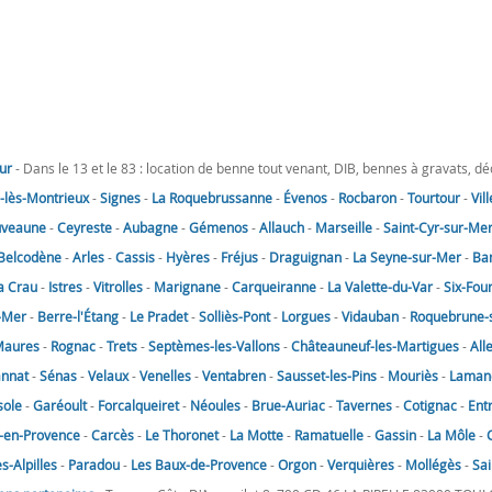
ur
- Dans le 13 et le 83 : location de benne tout venant, DIB, bennes à gravats, d
lès-Montrieux
-
Signes
-
La Roquebrussanne
-
Évenos
-
Rocbaron
-
Tourtour
-
Vil
uveaune
-
Ceyreste
-
Aubagne
-
Gémenos
-
Allauch
-
Marseille
-
Saint-Cyr-sur-Me
Belcodène
-
Arles
-
Cassis
-
Hyères
-
Fréjus
-
Draguignan
-
La Seyne-sur-Mer
-
Ba
a Crau
-
Istres
-
Vitrolles
-
Marignane
-
Carqueiranne
-
La Valette-du-Var
-
Six-Fou
-Mer
-
Berre-l'Étang
-
Le Pradet
-
Solliès-Pont
-
Lorgues
-
Vidauban
-
Roquebrune-
Maures
-
Rognac
-
Trets
-
Septèmes-les-Vallons
-
Châteauneuf-les-Martigues
-
All
annat
-
Sénas
-
Velaux
-
Venelles
-
Ventabren
-
Sausset-les-Pins
-
Mouriès
-
Laman
sole
-
Garéoult
-
Forcalqueiret
-
Néoules
-
Brue-Auriac
-
Tavernes
-
Cotignac
-
Ent
-en-Provence
-
Carcès
-
Le Thoronet
-
La Motte
-
Ramatuelle
-
Gassin
-
La Môle
-
-Alpilles
-
Paradou
-
Les Baux-de-Provence
-
Orgon
-
Verquières
-
Mollégès
-
Sai