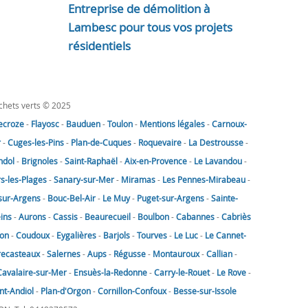
Entreprise de démolition à
Lambesc pour tous vos projets
résidentiels
échets verts © 2025
lecroze
-
Flayosc
-
Bauduen
-
Toulon
-
Mentions légales
-
Carnoux-
r
-
Cuges-les-Pins
-
Plan-de-Cuques
-
Roquevaire
-
La Destrousse
-
ndol
-
Brignoles
-
Saint-Raphaël
-
Aix-en-Provence
-
Le Lavandou
-
rs-les-Plages
-
Sanary-sur-Mer
-
Miramas
-
Les Pennes-Mirabeau
-
sur-Argens
-
Bouc-Bel-Air
-
Le Muy
-
Puget-sur-Argens
-
Sainte-
eins
-
Aurons
-
Cassis
-
Beaurecueil
-
Boulbon
-
Cabannes
-
Cabriès
on
-
Coudoux
-
Eygalières
-
Barjols
-
Tourves
-
Le Luc
-
Le Cannet-
recasteaux
-
Salernes
-
Aups
-
Régusse
-
Montauroux
-
Callian
-
Cavalaire-sur-Mer
-
Ensuès-la-Redonne
-
Carry-le-Rouet
-
Le Rove
-
nt-Andiol
-
Plan-d'Orgon
-
Cornillon-Confoux
-
Besse-sur-Issole