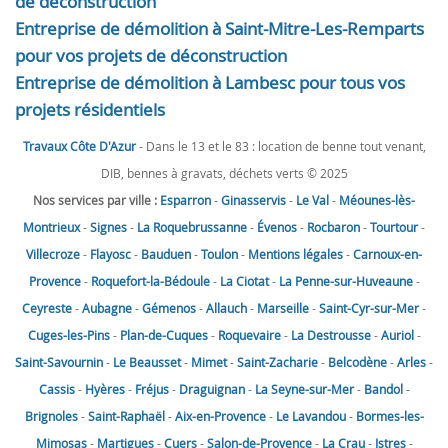
de déconstruction
Entreprise de démolition à Saint-Mitre-Les-Remparts
pour vos projets de déconstruction
Entreprise de démolition à Lambesc pour tous vos
projets résidentiels
Travaux Côte D'Azur
- Dans le 13 et le 83 : location de benne tout venant,
DIB, bennes à gravats, déchets verts © 2025
Nos services par ville :
Esparron
-
Ginasservis
-
Le Val
-
Méounes-lès-
Montrieux
-
Signes
-
La Roquebrussanne
-
Évenos
-
Rocbaron
-
Tourtour
-
Villecroze
-
Flayosc
-
Bauduen
-
Toulon
-
Mentions légales
-
Carnoux-en-
Provence
-
Roquefort-la-Bédoule
-
La Ciotat
-
La Penne-sur-Huveaune
-
Ceyreste
-
Aubagne
-
Gémenos
-
Allauch
-
Marseille
-
Saint-Cyr-sur-Mer
-
Cuges-les-Pins
-
Plan-de-Cuques
-
Roquevaire
-
La Destrousse
-
Auriol
-
Saint-Savournin
-
Le Beausset
-
Mimet
-
Saint-Zacharie
-
Belcodène
-
Arles
-
Cassis
-
Hyères
-
Fréjus
-
Draguignan
-
La Seyne-sur-Mer
-
Bandol
-
Brignoles
-
Saint-Raphaël
-
Aix-en-Provence
-
Le Lavandou
-
Bormes-les-
Mimosas
-
Martigues
-
Cuers
-
Salon-de-Provence
-
La Crau
-
Istres
-