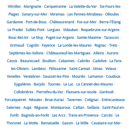
Vitrolles
-
Marignane
-
Carqueiranne
-
La Valette-du-Var
-
Six-Fours-les-
Plages
-
Sanary-sur-Mer
-
Miramas
-
Les Pennes-Mirabeau
-
Ollioules
-
Gardanne
-
Port-de-Bouc
-
Châteaurenard
-
Fos-sur-Mer
-
Berre-l'Étang
-
Le Pradet
-
Solliès-Pont
-
Lorgues
-
Vidauban
-
Roquebrune-sur-Argens
-
Bouc-Bel-Air
-
Le Muy
-
Puget-sur-Argens
-
Sainte-Maxime
-
Tarascon
-
Grimaud
-
Cogolin
-
Fayence
-
La Londe-les-Maures
-
Rognac
-
Trets
-
Septèmes-les-Vallons
-
Châteauneuf-les-Martigues
-
Alleins
-
Aurons
-
Cassis
-
Beaurecueil
-
Boulbon
-
Cabannes
-
Cabriès
-
Cadolive
-
La Fare-
les-Oliviers
-
Lambesc
-
Pélissanne
-
Saint-Cannat
-
Sénas
-
Velaux
-
Venelles
-
Ventabren
-
Sausset-les-Pins
-
Mouriès
-
Lamanon
-
Coudoux
-
Eygalières
-
Barjols
-
Tourves
-
Le Luc
-
Le Cannet-des-Maures
-
Collobrières
-
Pierrefeu-du-Var
-
Flassans-sur-Issole
-
Garéoult
-
Forcalqueiret
-
Néoules
-
Brue-Auriac
-
Tavernes
-
Cotignac
-
Entrecasteaux
-
Salernes
-
Aups
-
Régusse
-
Montauroux
-
Callian
-
Seillans
-
Saint-Paul-en-
Forêt
-
Bagnols-en-Forêt
-
Les Arcs
-
Trans-en-Provence
-
Carcès
-
Le
Thoronet
-
La Motte
-
Ramatuelle
-
Gassin
-
La Môle
-
Cavalaire-sur-Mer
-