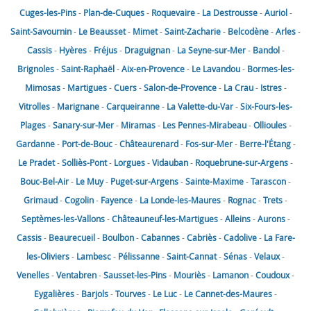
Cuges-les-Pins
-
Plan-de-Cuques
-
Roquevaire
-
La Destrousse
-
Auriol
-
Saint-Savournin
-
Le Beausset
-
Mimet
-
Saint-Zacharie
-
Belcodène
-
Arles
-
Cassis
-
Hyères
-
Fréjus
-
Draguignan
-
La Seyne-sur-Mer
-
Bandol
-
Brignoles
-
Saint-Raphaël
-
Aix-en-Provence
-
Le Lavandou
-
Bormes-les-
Mimosas
-
Martigues
-
Cuers
-
Salon-de-Provence
-
La Crau
-
Istres
-
Vitrolles
-
Marignane
-
Carqueiranne
-
La Valette-du-Var
-
Six-Fours-les-
Plages
-
Sanary-sur-Mer
-
Miramas
-
Les Pennes-Mirabeau
-
Ollioules
-
Gardanne
-
Port-de-Bouc
-
Châteaurenard
-
Fos-sur-Mer
-
Berre-l'Étang
-
Le Pradet
-
Solliès-Pont
-
Lorgues
-
Vidauban
-
Roquebrune-sur-Argens
-
Bouc-Bel-Air
-
Le Muy
-
Puget-sur-Argens
-
Sainte-Maxime
-
Tarascon
-
Grimaud
-
Cogolin
-
Fayence
-
La Londe-les-Maures
-
Rognac
-
Trets
-
Septèmes-les-Vallons
-
Châteauneuf-les-Martigues
-
Alleins
-
Aurons
-
Cassis
-
Beaurecueil
-
Boulbon
-
Cabannes
-
Cabriès
-
Cadolive
-
La Fare-
les-Oliviers
-
Lambesc
-
Pélissanne
-
Saint-Cannat
-
Sénas
-
Velaux
-
Venelles
-
Ventabren
-
Sausset-les-Pins
-
Mouriès
-
Lamanon
-
Coudoux
-
Eygalières
-
Barjols
-
Tourves
-
Le Luc
-
Le Cannet-des-Maures
-