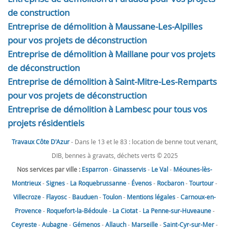
de construction
Entreprise de démolition à Maussane-Les-Alpilles
pour vos projets de déconstruction
Entreprise de démolition à Maillane pour vos projets
de déconstruction
Entreprise de démolition à Saint-Mitre-Les-Remparts
pour vos projets de déconstruction
Entreprise de démolition à Lambesc pour tous vos
projets résidentiels
Travaux Côte D'Azur
- Dans le 13 et le 83 : location de benne tout venant,
DIB, bennes à gravats, déchets verts © 2025
Nos services par ville :
Esparron
-
Ginasservis
-
Le Val
-
Méounes-lès-
Montrieux
-
Signes
-
La Roquebrussanne
-
Évenos
-
Rocbaron
-
Tourtour
-
Villecroze
-
Flayosc
-
Bauduen
-
Toulon
-
Mentions légales
-
Carnoux-en-
Provence
-
Roquefort-la-Bédoule
-
La Ciotat
-
La Penne-sur-Huveaune
-
Ceyreste
-
Aubagne
-
Gémenos
-
Allauch
-
Marseille
-
Saint-Cyr-sur-Mer
-