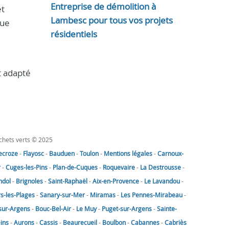
Entreprise de démolition à
et
Lambesc pour tous vos projets
que
résidentiels
t adapté
échets verts © 2025
lecroze
-
Flayosc
-
Bauduen
-
Toulon
-
Mentions légales
-
Carnoux-
r
-
Cuges-les-Pins
-
Plan-de-Cuques
-
Roquevaire
-
La Destrousse
-
ndol
-
Brignoles
-
Saint-Raphaël
-
Aix-en-Provence
-
Le Lavandou
-
rs-les-Plages
-
Sanary-sur-Mer
-
Miramas
-
Les Pennes-Mirabeau
-
sur-Argens
-
Bouc-Bel-Air
-
Le Muy
-
Puget-sur-Argens
-
Sainte-
eins
-
Aurons
-
Cassis
-
Beaurecueil
-
Boulbon
-
Cabannes
-
Cabriès