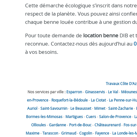
Cette démarche écologique s’inscrit dans notre 
respect de la planète. Vous pouvez ainsi confie
chaque benne louée contribue à une gestion d
Pour toute demande de
location benne
DIB et 
reconnue. Contactez-nous dès aujourd’hui au
0
à vos besoins.
Travaux Côte D'Az
Nos services par ville :
Esparron
-
Ginasservis
-
Le Val
-
Méounes-
en-Provence
-
Roquefort-la-Bédoule
-
La Ciotat
-
La Penne-sur-H
Auriol
-
Saint-Savournin
-
Le Beausset
-
Mimet
-
Saint-Zacharie
-
Bormes-les-Mimosas
-
Martigues
-
Cuers
-
Salon-de-Provence
-
L
Ollioules
-
Gardanne
-
Port-de-Bouc
-
Châteaurenard
-
Fos-sur
Maxime
-
Tarascon
-
Grimaud
-
Cogolin
-
Fayence
-
La Londe-les-