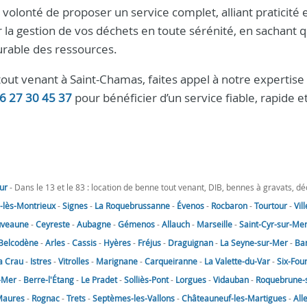
volonté de proposer un service complet, alliant praticité 
r la gestion de vos déchets en toute sérénité, en sachant 
urable des ressources.
tout venant à Saint-Chamas, faites appel à notre expertise
6 27 30 45 37
pour bénéficier d’un service fiable, rapide e
ur
- Dans le 13 et le 83 : location de benne tout venant, DIB, bennes à gravats, d
lès-Montrieux
-
Signes
-
La Roquebrussanne
-
Évenos
-
Rocbaron
-
Tourtour
-
Vil
uveaune
-
Ceyreste
-
Aubagne
-
Gémenos
-
Allauch
-
Marseille
-
Saint-Cyr-sur-Me
Belcodène
-
Arles
-
Cassis
-
Hyères
-
Fréjus
-
Draguignan
-
La Seyne-sur-Mer
-
Ba
a Crau
-
Istres
-
Vitrolles
-
Marignane
-
Carqueiranne
-
La Valette-du-Var
-
Six-Fou
-Mer
-
Berre-l'Étang
-
Le Pradet
-
Solliès-Pont
-
Lorgues
-
Vidauban
-
Roquebrune-
Maures
-
Rognac
-
Trets
-
Septèmes-les-Vallons
-
Châteauneuf-les-Martigues
-
All