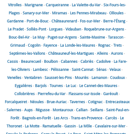
Vitrolles
-
Marignane
-
Carqueiranne
-
La Valette-du-Var
-
Six-Fours-les-
Plages
-
Sanary-sur-Mer
-
Miramas
-
Les Pennes-Mirabeau
-
Ollioules
-
Gardanne
-
Port-de-Bouc
-
Châteaurenard
-
Fos-sur-Mer
-
Berre-l'Étang
-
Le Pradet
-
Solliès-Pont
-
Lorgues
-
Vidauban
-
Roquebrune-sur-Argens
-
Bouc-Bel-Air
-
Le Muy
-
Puget-sur-Argens
-
Sainte-Maxime
-
Tarascon
-
Grimaud
-
Cogolin
-
Fayence
-
La Londe-les-Maures
-
Rognac
-
Trets
-
Septèmes-les-Vallons
-
Châteauneuf-les-Martigues
-
Alleins
-
Aurons
-
Cassis
-
Beaurecueil
-
Boulbon
-
Cabannes
-
Cabriès
-
Cadolive
-
La Fare-
les-Oliviers
-
Lambesc
-
Pélissanne
-
Saint-Cannat
-
Sénas
-
Velaux
-
Venelles
-
Ventabren
-
Sausset-les-Pins
-
Mouriès
-
Lamanon
-
Coudoux
-
Eygalières
-
Barjols
-
Tourves
-
Le Luc
-
Le Cannet-des-Maures
-
Collobrières
-
Pierrefeu-du-Var
-
Flassans-sur-Issole
-
Garéoult
-
Forcalqueiret
-
Néoules
-
Brue-Auriac
-
Tavernes
-
Cotignac
-
Entrecasteaux
-
Salernes
-
Aups
-
Régusse
-
Montauroux
-
Callian
-
Seillans
-
Saint-Paul-en-
Forêt
-
Bagnols-en-Forêt
-
Les Arcs
-
Trans-en-Provence
-
Carcès
-
Le
Thoronet
-
La Motte
-
Ramatuelle
-
Gassin
-
La Môle
-
Cavalaire-sur-Mer
-