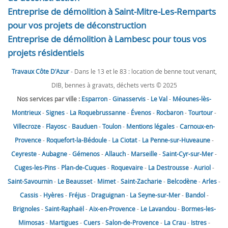
Entreprise de démolition à Saint-Mitre-Les-Remparts
pour vos projets de déconstruction
Entreprise de démolition à Lambesc pour tous vos
projets résidentiels
Travaux Côte D'Azur
- Dans le 13 et le 83 : location de benne tout venant,
DIB, bennes à gravats, déchets verts © 2025
Nos services par ville :
Esparron
-
Ginasservis
-
Le Val
-
Méounes-lès-
Montrieux
-
Signes
-
La Roquebrussanne
-
Évenos
-
Rocbaron
-
Tourtour
-
Villecroze
-
Flayosc
-
Bauduen
-
Toulon
-
Mentions légales
-
Carnoux-en-
Provence
-
Roquefort-la-Bédoule
-
La Ciotat
-
La Penne-sur-Huveaune
-
Ceyreste
-
Aubagne
-
Gémenos
-
Allauch
-
Marseille
-
Saint-Cyr-sur-Mer
-
Cuges-les-Pins
-
Plan-de-Cuques
-
Roquevaire
-
La Destrousse
-
Auriol
-
Saint-Savournin
-
Le Beausset
-
Mimet
-
Saint-Zacharie
-
Belcodène
-
Arles
-
Cassis
-
Hyères
-
Fréjus
-
Draguignan
-
La Seyne-sur-Mer
-
Bandol
-
Brignoles
-
Saint-Raphaël
-
Aix-en-Provence
-
Le Lavandou
-
Bormes-les-
Mimosas
-
Martigues
-
Cuers
-
Salon-de-Provence
-
La Crau
-
Istres
-