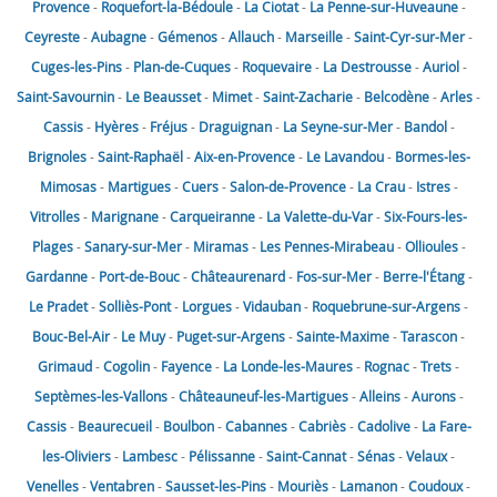
Provence
-
Roquefort-la-Bédoule
-
La Ciotat
-
La Penne-sur-Huveaune
-
Ceyreste
-
Aubagne
-
Gémenos
-
Allauch
-
Marseille
-
Saint-Cyr-sur-Mer
-
Cuges-les-Pins
-
Plan-de-Cuques
-
Roquevaire
-
La Destrousse
-
Auriol
-
Saint-Savournin
-
Le Beausset
-
Mimet
-
Saint-Zacharie
-
Belcodène
-
Arles
-
Cassis
-
Hyères
-
Fréjus
-
Draguignan
-
La Seyne-sur-Mer
-
Bandol
-
Brignoles
-
Saint-Raphaël
-
Aix-en-Provence
-
Le Lavandou
-
Bormes-les-
Mimosas
-
Martigues
-
Cuers
-
Salon-de-Provence
-
La Crau
-
Istres
-
Vitrolles
-
Marignane
-
Carqueiranne
-
La Valette-du-Var
-
Six-Fours-les-
Plages
-
Sanary-sur-Mer
-
Miramas
-
Les Pennes-Mirabeau
-
Ollioules
-
Gardanne
-
Port-de-Bouc
-
Châteaurenard
-
Fos-sur-Mer
-
Berre-l'Étang
-
Le Pradet
-
Solliès-Pont
-
Lorgues
-
Vidauban
-
Roquebrune-sur-Argens
-
Bouc-Bel-Air
-
Le Muy
-
Puget-sur-Argens
-
Sainte-Maxime
-
Tarascon
-
Grimaud
-
Cogolin
-
Fayence
-
La Londe-les-Maures
-
Rognac
-
Trets
-
Septèmes-les-Vallons
-
Châteauneuf-les-Martigues
-
Alleins
-
Aurons
-
Cassis
-
Beaurecueil
-
Boulbon
-
Cabannes
-
Cabriès
-
Cadolive
-
La Fare-
les-Oliviers
-
Lambesc
-
Pélissanne
-
Saint-Cannat
-
Sénas
-
Velaux
-
Venelles
-
Ventabren
-
Sausset-les-Pins
-
Mouriès
-
Lamanon
-
Coudoux
-