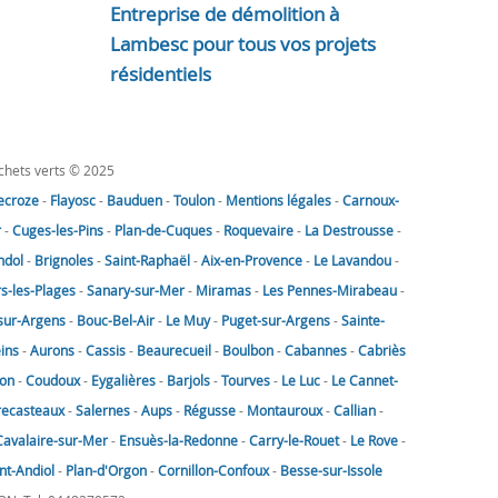
Entreprise de démolition à
Lambesc pour tous vos projets
résidentiels
échets verts © 2025
lecroze
-
Flayosc
-
Bauduen
-
Toulon
-
Mentions légales
-
Carnoux-
r
-
Cuges-les-Pins
-
Plan-de-Cuques
-
Roquevaire
-
La Destrousse
-
ndol
-
Brignoles
-
Saint-Raphaël
-
Aix-en-Provence
-
Le Lavandou
-
rs-les-Plages
-
Sanary-sur-Mer
-
Miramas
-
Les Pennes-Mirabeau
-
sur-Argens
-
Bouc-Bel-Air
-
Le Muy
-
Puget-sur-Argens
-
Sainte-
eins
-
Aurons
-
Cassis
-
Beaurecueil
-
Boulbon
-
Cabannes
-
Cabriès
on
-
Coudoux
-
Eygalières
-
Barjols
-
Tourves
-
Le Luc
-
Le Cannet-
recasteaux
-
Salernes
-
Aups
-
Régusse
-
Montauroux
-
Callian
-
Cavalaire-sur-Mer
-
Ensuès-la-Redonne
-
Carry-le-Rouet
-
Le Rove
-
nt-Andiol
-
Plan-d'Orgon
-
Cornillon-Confoux
-
Besse-sur-Issole