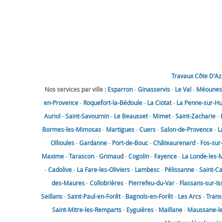
Travaux Côte D'Az
Nos services par ville :
Esparron
-
Ginasservis
-
Le Val
-
Méounes-
en-Provence
-
Roquefort-la-Bédoule
-
La Ciotat
-
La Penne-sur-H
Auriol
-
Saint-Savournin
-
Le Beausset
-
Mimet
-
Saint-Zacharie
-
Bormes-les-Mimosas
-
Martigues
-
Cuers
-
Salon-de-Provence
-
L
Ollioules
-
Gardanne
-
Port-de-Bouc
-
Châteaurenard
-
Fos-sur
Maxime
-
Tarascon
-
Grimaud
-
Cogolin
-
Fayence
-
La Londe-les-
-
Cadolive
-
La Fare-les-Oliviers
-
Lambesc
-
Pélissanne
-
Saint-C
des-Maures
-
Collobrières
-
Pierrefeu-du-Var
-
Flassans-sur-Is
Seillans
-
Saint-Paul-en-Forêt
-
Bagnols-en-Forêt
-
Les Arcs
-
Trans
Saint-Mitre-les-Remparts
-
Eyguières
-
Maillane
-
Maussane-les