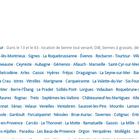
ur
- Dans le 13 et le 83 : location de benne tout venant, DIB, bennes à gravats, d
lès-Montrieux
-
Signes
-
La Roquebrussanne
-
Évenos
-
Rocbaron
-
Tourtour
-
Vil
uveaune
-
Ceyreste
-
Aubagne
-
Gémenos
-
Allauch
-
Marseille
-
Saint-Cyr-sur-Me
Belcodène
-
Arles
-
Cassis
-
Hyères
-
Fréjus
-
Draguignan
-
La Seyne-sur-Mer
-
Ba
a Crau
-
Istres
-
Vitrolles
-
Marignane
-
Carqueiranne
-
La Valette-du-Var
-
Six-Fou
-Mer
-
Berre-l'Étang
-
Le Pradet
-
Solliès-Pont
-
Lorgues
-
Vidauban
-
Roquebrune-
Maures
-
Rognac
-
Trets
-
Septèmes-les-Vallons
-
Châteauneuf-les-Martigues
-
All
annat
-
Sénas
-
Velaux
-
Venelles
-
Ventabren
-
Sausset-les-Pins
-
Mouriès
-
Laman
sole
-
Garéoult
-
Forcalqueiret
-
Néoules
-
Brue-Auriac
-
Tavernes
-
Cotignac
-
Ent
-en-Provence
-
Carcès
-
Le Thoronet
-
La Motte
-
Ramatuelle
-
Gassin
-
La Môle
-
-Alpilles
-
Paradou
-
Les Baux-de-Provence
-
Orgon
-
Verquières
-
Mollégès
-
Sai