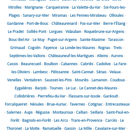
Vitrolles
-
Marignane
-
Carqueiranne
-
La Valette-du-Var
-
Six-Fours-les-
Plages
-
Sanary-sur-Mer
-
Miramas
-
Les Pennes-Mirabeau
-
Ollioules
-
Gardanne
-
Port-de-Bouc
-
Châteaurenard
-
Fos-sur-Mer
-
Berre-l'Étang
-
Le Pradet
-
Solliès-Pont
-
Lorgues
-
Vidauban
-
Roquebrune-sur-Argens
-
Bouc-Bel-Air
-
Le Muy
-
Puget-sur-Argens
-
Sainte-Maxime
-
Tarascon
-
Grimaud
-
Cogolin
-
Fayence
-
La Londe-les-Maures
-
Rognac
-
Trets
-
Septèmes-les-Vallons
-
Châteauneuf-les-Martigues
-
Alleins
-
Aurons
-
Cassis
-
Beaurecueil
-
Boulbon
-
Cabannes
-
Cabriès
-
Cadolive
-
La Fare-
les-Oliviers
-
Lambesc
-
Pélissanne
-
Saint-Cannat
-
Sénas
-
Velaux
-
Venelles
-
Ventabren
-
Sausset-les-Pins
-
Mouriès
-
Lamanon
-
Coudoux
-
Eygalières
-
Barjols
-
Tourves
-
Le Luc
-
Le Cannet-des-Maures
-
Collobrières
-
Pierrefeu-du-Var
-
Flassans-sur-Issole
-
Garéoult
-
Forcalqueiret
-
Néoules
-
Brue-Auriac
-
Tavernes
-
Cotignac
-
Entrecasteaux
-
Salernes
-
Aups
-
Régusse
-
Montauroux
-
Callian
-
Seillans
-
Saint-Paul-en-
Forêt
-
Bagnols-en-Forêt
-
Les Arcs
-
Trans-en-Provence
-
Carcès
-
Le
Thoronet
-
La Motte
-
Ramatuelle
-
Gassin
-
La Môle
-
Cavalaire-sur-Mer
-