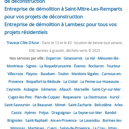
de déconstruction
Entreprise de démolition à Saint-Mitre-Les-Remparts
pour vos projets de déconstruction
Entreprise de démolition à Lambesc pour tous vos
projets résidentiels
Travaux Côte D'Azur
- Dans le 13 et le 83 : location de benne tout venant,
DIB, bennes à gravats, déchets verts © 2025
Nos services par ville :
Esparron
-
Ginasservis
-
Le Val
-
Méounes-lès-
Montrieux
-
Signes
-
La Roquebrussanne
-
Évenos
-
Rocbaron
-
Tourtour
-
Villecroze
-
Flayosc
-
Bauduen
-
Toulon
-
Mentions légales
-
Carnoux-en-
Provence
-
Roquefort-la-Bédoule
-
La Ciotat
-
La Penne-sur-Huveaune
-
Ceyreste
-
Aubagne
-
Gémenos
-
Allauch
-
Marseille
-
Saint-Cyr-sur-Mer
-
Cuges-les-Pins
-
Plan-de-Cuques
-
Roquevaire
-
La Destrousse
-
Auriol
-
Saint-Savournin
-
Le Beausset
-
Mimet
-
Saint-Zacharie
-
Belcodène
-
Arles
-
Cassis
-
Hyères
-
Fréjus
-
Draguignan
-
La Seyne-sur-Mer
-
Bandol
-
Brignoles
-
Saint-Raphaël
-
Aix-en-Provence
-
Le Lavandou
-
Bormes-les-
Mimosas
-
Martigues
-
Cuers
-
Salon-de-Provence
-
La Crau
-
Istres
-