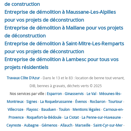
de construction
Entreprise de démolition à Maussane-Les-Alpilles
pour vos projets de déconstruction
Entreprise de démolition à Maillane pour vos projets
de déconstruction
Entreprise de démolition à Saint-Mitre-Les-Remparts
pour vos projets de déconstruction
Entreprise de démolition à Lambesc pour tous vos
projets résidentiels
Travaux Côte D'Azur
- Dans le 13 et le 83 : location de benne tout venant,
DIB, bennes à gravats, déchets verts © 2025
Nos services par ville :
Esparron
-
Ginasservis
-
Le Val
-
Méounes-lès-
Montrieux
-
Signes
-
La Roquebrussanne
-
Évenos
-
Rocbaron
-
Tourtour
-
Villecroze
-
Flayosc
-
Bauduen
-
Toulon
-
Mentions légales
-
Carnoux-en-
Provence
-
Roquefort-la-Bédoule
-
La Ciotat
-
La Penne-sur-Huveaune
-
Ceyreste
-
Aubagne
-
Gémenos
-
Allauch
-
Marseille
-
Saint-Cyr-sur-Mer
-