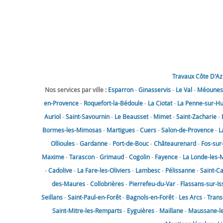
Travaux Côte D'Az
Nos services par ville :
Esparron
-
Ginasservis
-
Le Val
-
Méounes-
en-Provence
-
Roquefort-la-Bédoule
-
La Ciotat
-
La Penne-sur-H
Auriol
-
Saint-Savournin
-
Le Beausset
-
Mimet
-
Saint-Zacharie
-
Bormes-les-Mimosas
-
Martigues
-
Cuers
-
Salon-de-Provence
-
L
Ollioules
-
Gardanne
-
Port-de-Bouc
-
Châteaurenard
-
Fos-sur
Maxime
-
Tarascon
-
Grimaud
-
Cogolin
-
Fayence
-
La Londe-les-
-
Cadolive
-
La Fare-les-Oliviers
-
Lambesc
-
Pélissanne
-
Saint-C
des-Maures
-
Collobrières
-
Pierrefeu-du-Var
-
Flassans-sur-Is
Seillans
-
Saint-Paul-en-Forêt
-
Bagnols-en-Forêt
-
Les Arcs
-
Trans
Saint-Mitre-les-Remparts
-
Eyguières
-
Maillane
-
Maussane-les