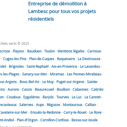
Entreprise de démolition à
Lambesc pour tous vos projets
résidentiels
échets verts © 2025
lecroze
-
Flayosc
-
Bauduen
-
Toulon
-
Mentions légales
-
Carnoux-
r
-
Cuges-les-Pins
-
Plan-de-Cuques
-
Roquevaire
-
La Destrousse
-
ndol
-
Brignoles
-
Saint-Raphaël
-
Aix-en-Provence
-
Le Lavandou
-
rs-les-Plages
-
Sanary-sur-Mer
-
Miramas
-
Les Pennes-Mirabeau
-
sur-Argens
-
Bouc-Bel-Air
-
Le Muy
-
Puget-sur-Argens
-
Sainte-
eins
-
Aurons
-
Cassis
-
Beaurecueil
-
Boulbon
-
Cabannes
-
Cabriès
on
-
Coudoux
-
Eygalières
-
Barjols
-
Tourves
-
Le Luc
-
Le Cannet-
recasteaux
-
Salernes
-
Aups
-
Régusse
-
Montauroux
-
Callian
-
Cavalaire-sur-Mer
-
Ensuès-la-Redonne
-
Carry-le-Rouet
-
Le Rove
-
nt-Andiol
-
Plan-d'Orgon
-
Cornillon-Confoux
-
Besse-sur-Issole