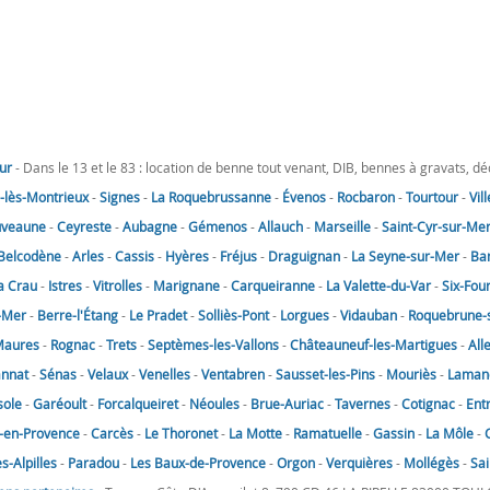
ur
- Dans le 13 et le 83 : location de benne tout venant, DIB, bennes à gravats, d
lès-Montrieux
-
Signes
-
La Roquebrussanne
-
Évenos
-
Rocbaron
-
Tourtour
-
Vil
uveaune
-
Ceyreste
-
Aubagne
-
Gémenos
-
Allauch
-
Marseille
-
Saint-Cyr-sur-Me
Belcodène
-
Arles
-
Cassis
-
Hyères
-
Fréjus
-
Draguignan
-
La Seyne-sur-Mer
-
Ba
a Crau
-
Istres
-
Vitrolles
-
Marignane
-
Carqueiranne
-
La Valette-du-Var
-
Six-Fou
-Mer
-
Berre-l'Étang
-
Le Pradet
-
Solliès-Pont
-
Lorgues
-
Vidauban
-
Roquebrune-
Maures
-
Rognac
-
Trets
-
Septèmes-les-Vallons
-
Châteauneuf-les-Martigues
-
All
annat
-
Sénas
-
Velaux
-
Venelles
-
Ventabren
-
Sausset-les-Pins
-
Mouriès
-
Laman
sole
-
Garéoult
-
Forcalqueiret
-
Néoules
-
Brue-Auriac
-
Tavernes
-
Cotignac
-
Ent
-en-Provence
-
Carcès
-
Le Thoronet
-
La Motte
-
Ramatuelle
-
Gassin
-
La Môle
-
-Alpilles
-
Paradou
-
Les Baux-de-Provence
-
Orgon
-
Verquières
-
Mollégès
-
Sai