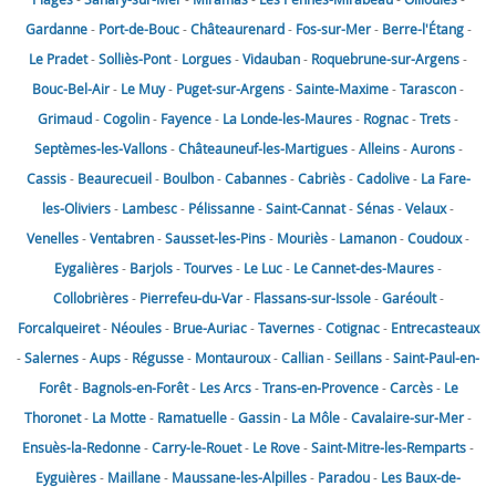
Gardanne
-
Port-de-Bouc
-
Châteaurenard
-
Fos-sur-Mer
-
Berre-l'Étang
-
Le Pradet
-
Solliès-Pont
-
Lorgues
-
Vidauban
-
Roquebrune-sur-Argens
-
Bouc-Bel-Air
-
Le Muy
-
Puget-sur-Argens
-
Sainte-Maxime
-
Tarascon
-
Grimaud
-
Cogolin
-
Fayence
-
La Londe-les-Maures
-
Rognac
-
Trets
-
Septèmes-les-Vallons
-
Châteauneuf-les-Martigues
-
Alleins
-
Aurons
-
Cassis
-
Beaurecueil
-
Boulbon
-
Cabannes
-
Cabriès
-
Cadolive
-
La Fare-
les-Oliviers
-
Lambesc
-
Pélissanne
-
Saint-Cannat
-
Sénas
-
Velaux
-
Venelles
-
Ventabren
-
Sausset-les-Pins
-
Mouriès
-
Lamanon
-
Coudoux
-
Eygalières
-
Barjols
-
Tourves
-
Le Luc
-
Le Cannet-des-Maures
-
Collobrières
-
Pierrefeu-du-Var
-
Flassans-sur-Issole
-
Garéoult
-
Forcalqueiret
-
Néoules
-
Brue-Auriac
-
Tavernes
-
Cotignac
-
Entrecasteaux
-
Salernes
-
Aups
-
Régusse
-
Montauroux
-
Callian
-
Seillans
-
Saint-Paul-en-
Forêt
-
Bagnols-en-Forêt
-
Les Arcs
-
Trans-en-Provence
-
Carcès
-
Le
Thoronet
-
La Motte
-
Ramatuelle
-
Gassin
-
La Môle
-
Cavalaire-sur-Mer
-
Ensuès-la-Redonne
-
Carry-le-Rouet
-
Le Rove
-
Saint-Mitre-les-Remparts
-
Eyguières
-
Maillane
-
Maussane-les-Alpilles
-
Paradou
-
Les Baux-de-