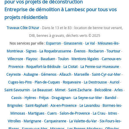
pour vos projets de déconstruction
Entreprise de démolition à Lambesc pour tous vos
projets résidentiels
Travaux Côte D'Azur
- Dans le 13 et le 83 : location de benne tout venant,
DIB, bennes à gravats, déchets verts © 2025
Nos services par ville :
Esparron
-
Ginasservis
-
Le Val
-
Méounes-lès-
Montrieux
-
Signes
-
La Roquebrussanne
-
Évenos
-
Rocbaron
-
Tourtour
-
Villecroze
-
Flayosc
-
Bauduen
-
Toulon
-
Mentions légales
-
Carnoux-en-
Provence
-
Roquefort-la-Bédoule
-
La Ciotat
-
La Penne-sur-Huveaune
-
Ceyreste
-
Aubagne
-
Gémenos
-
Allauch
-
Marseille
-
Saint-Cyr-sur-Mer
-
Cuges-les-Pins
-
Plan-de-Cuques
-
Roquevaire
-
La Destrousse
-
Auriol
-
Saint-Savournin
-
Le Beausset
-
Mimet
-
Saint-Zacharie
-
Belcodène
-
Arles
-
Cassis
-
Hyères
-
Fréjus
-
Draguignan
-
La Seyne-sur-Mer
-
Bandol
-
Brignoles
-
Saint-Raphaël
-
Aix-en-Provence
-
Le Lavandou
-
Bormes-les-
Mimosas
-
Martigues
-
Cuers
-
Salon-de-Provence
-
La Crau
-
Istres
-
Vitrolles
-
Marignane
-
Carqueiranne
-
La Valette-du-Var
-
Six-Fours-les-
Plages
-
Sanary-sur-Mer
-
Miramas
-
Les Pennes-Mirabeau
-
Ollioules
-