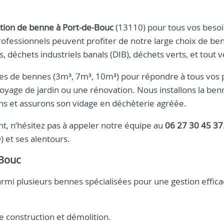
ation de benne à Port-de-Bouc
(13110) pour tous vos beso
rofessionnels peuvent profiter de notre large choix de be
, déchets industriels banals (DIB), déchets verts, et tout 
lles de bennes (3m³, 7m³, 10m³) pour répondre à tous vos p
toyage de jardin ou une rénovation. Nous installons la be
ons et assurons son vidage en déchèterie agréée.
, n’hésitez pas à appeler notre équipe au
06 27 30 45 37
 et ses alentours.
-Bouc
armi plusieurs bennes spécialisées pour une gestion effic
e construction et démolition.