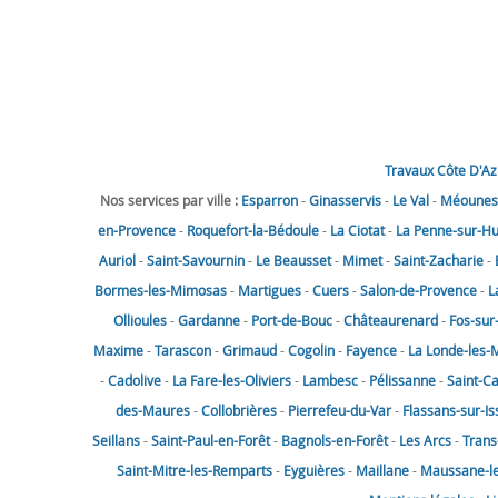
Travaux Côte D'Az
Nos services par ville :
Esparron
-
Ginasservis
-
Le Val
-
Méounes-
en-Provence
-
Roquefort-la-Bédoule
-
La Ciotat
-
La Penne-sur-H
Auriol
-
Saint-Savournin
-
Le Beausset
-
Mimet
-
Saint-Zacharie
-
Bormes-les-Mimosas
-
Martigues
-
Cuers
-
Salon-de-Provence
-
L
Ollioules
-
Gardanne
-
Port-de-Bouc
-
Châteaurenard
-
Fos-sur
Maxime
-
Tarascon
-
Grimaud
-
Cogolin
-
Fayence
-
La Londe-les-
-
Cadolive
-
La Fare-les-Oliviers
-
Lambesc
-
Pélissanne
-
Saint-C
des-Maures
-
Collobrières
-
Pierrefeu-du-Var
-
Flassans-sur-Is
Seillans
-
Saint-Paul-en-Forêt
-
Bagnols-en-Forêt
-
Les Arcs
-
Trans
Saint-Mitre-les-Remparts
-
Eyguières
-
Maillane
-
Maussane-les