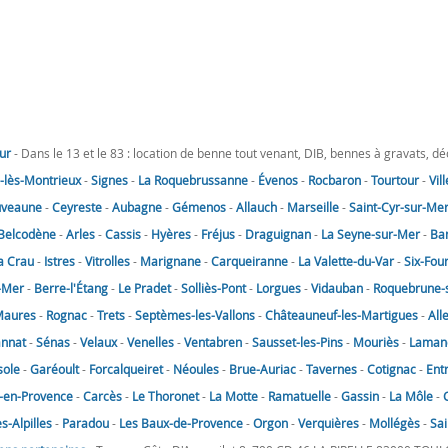
ur
- Dans le 13 et le 83 : location de benne tout venant, DIB, bennes à gravats, d
lès-Montrieux
-
Signes
-
La Roquebrussanne
-
Évenos
-
Rocbaron
-
Tourtour
-
Vil
uveaune
-
Ceyreste
-
Aubagne
-
Gémenos
-
Allauch
-
Marseille
-
Saint-Cyr-sur-Me
Belcodène
-
Arles
-
Cassis
-
Hyères
-
Fréjus
-
Draguignan
-
La Seyne-sur-Mer
-
Ba
a Crau
-
Istres
-
Vitrolles
-
Marignane
-
Carqueiranne
-
La Valette-du-Var
-
Six-Fou
-Mer
-
Berre-l'Étang
-
Le Pradet
-
Solliès-Pont
-
Lorgues
-
Vidauban
-
Roquebrune-
Maures
-
Rognac
-
Trets
-
Septèmes-les-Vallons
-
Châteauneuf-les-Martigues
-
All
annat
-
Sénas
-
Velaux
-
Venelles
-
Ventabren
-
Sausset-les-Pins
-
Mouriès
-
Laman
sole
-
Garéoult
-
Forcalqueiret
-
Néoules
-
Brue-Auriac
-
Tavernes
-
Cotignac
-
Ent
-en-Provence
-
Carcès
-
Le Thoronet
-
La Motte
-
Ramatuelle
-
Gassin
-
La Môle
-
-Alpilles
-
Paradou
-
Les Baux-de-Provence
-
Orgon
-
Verquières
-
Mollégès
-
Sai