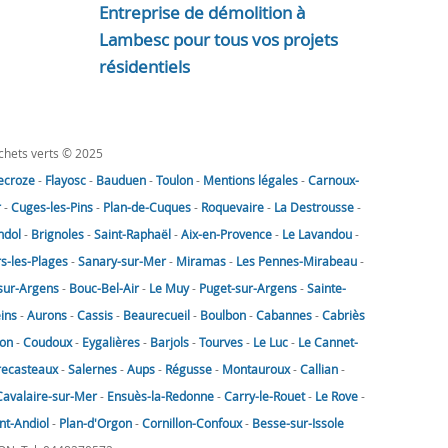
Entreprise de démolition à
Lambesc pour tous vos projets
résidentiels
échets verts © 2025
lecroze
-
Flayosc
-
Bauduen
-
Toulon
-
Mentions légales
-
Carnoux-
r
-
Cuges-les-Pins
-
Plan-de-Cuques
-
Roquevaire
-
La Destrousse
-
ndol
-
Brignoles
-
Saint-Raphaël
-
Aix-en-Provence
-
Le Lavandou
-
rs-les-Plages
-
Sanary-sur-Mer
-
Miramas
-
Les Pennes-Mirabeau
-
sur-Argens
-
Bouc-Bel-Air
-
Le Muy
-
Puget-sur-Argens
-
Sainte-
eins
-
Aurons
-
Cassis
-
Beaurecueil
-
Boulbon
-
Cabannes
-
Cabriès
on
-
Coudoux
-
Eygalières
-
Barjols
-
Tourves
-
Le Luc
-
Le Cannet-
recasteaux
-
Salernes
-
Aups
-
Régusse
-
Montauroux
-
Callian
-
Cavalaire-sur-Mer
-
Ensuès-la-Redonne
-
Carry-le-Rouet
-
Le Rove
-
nt-Andiol
-
Plan-d'Orgon
-
Cornillon-Confoux
-
Besse-sur-Issole