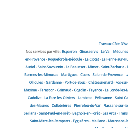
Travaux Côte D'Az
Nos services par ville :
Esparron
-
Ginasservis
-
Le Val
-
Méounes-
en-Provence
-
Roquefort-la-Bédoule
-
La Ciotat
-
La Penne-sur-H
Auriol
-
Saint-Savournin
-
Le Beausset
-
Mimet
-
Saint-Zacharie
-
Bormes-les-Mimosas
-
Martigues
-
Cuers
-
Salon-de-Provence
-
L
Ollioules
-
Gardanne
-
Port-de-Bouc
-
Châteaurenard
-
Fos-sur
Maxime
-
Tarascon
-
Grimaud
-
Cogolin
-
Fayence
-
La Londe-les-
-
Cadolive
-
La Fare-les-Oliviers
-
Lambesc
-
Pélissanne
-
Saint-C
des-Maures
-
Collobrières
-
Pierrefeu-du-Var
-
Flassans-sur-Is
Seillans
-
Saint-Paul-en-Forêt
-
Bagnols-en-Forêt
-
Les Arcs
-
Trans
Saint-Mitre-les-Remparts
-
Eyguières
-
Maillane
-
Maussane-les