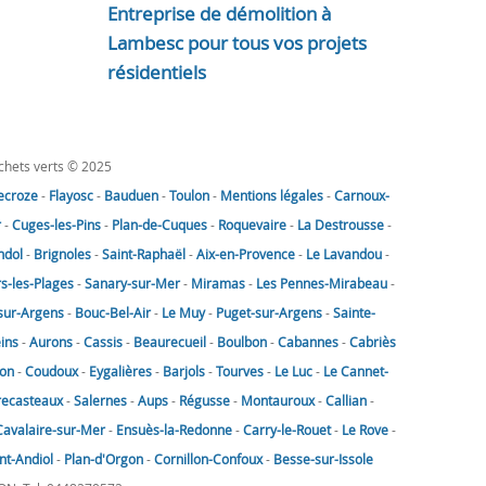
Entreprise de démolition à
Lambesc pour tous vos projets
résidentiels
échets verts © 2025
lecroze
-
Flayosc
-
Bauduen
-
Toulon
-
Mentions légales
-
Carnoux-
r
-
Cuges-les-Pins
-
Plan-de-Cuques
-
Roquevaire
-
La Destrousse
-
ndol
-
Brignoles
-
Saint-Raphaël
-
Aix-en-Provence
-
Le Lavandou
-
rs-les-Plages
-
Sanary-sur-Mer
-
Miramas
-
Les Pennes-Mirabeau
-
sur-Argens
-
Bouc-Bel-Air
-
Le Muy
-
Puget-sur-Argens
-
Sainte-
eins
-
Aurons
-
Cassis
-
Beaurecueil
-
Boulbon
-
Cabannes
-
Cabriès
on
-
Coudoux
-
Eygalières
-
Barjols
-
Tourves
-
Le Luc
-
Le Cannet-
recasteaux
-
Salernes
-
Aups
-
Régusse
-
Montauroux
-
Callian
-
Cavalaire-sur-Mer
-
Ensuès-la-Redonne
-
Carry-le-Rouet
-
Le Rove
-
nt-Andiol
-
Plan-d'Orgon
-
Cornillon-Confoux
-
Besse-sur-Issole