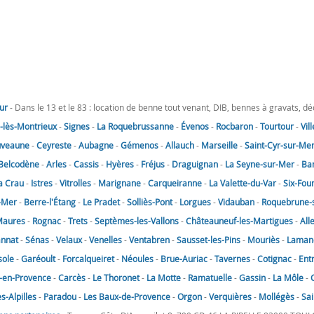
ur
- Dans le 13 et le 83 : location de benne tout venant, DIB, bennes à gravats, d
lès-Montrieux
-
Signes
-
La Roquebrussanne
-
Évenos
-
Rocbaron
-
Tourtour
-
Vil
uveaune
-
Ceyreste
-
Aubagne
-
Gémenos
-
Allauch
-
Marseille
-
Saint-Cyr-sur-Me
Belcodène
-
Arles
-
Cassis
-
Hyères
-
Fréjus
-
Draguignan
-
La Seyne-sur-Mer
-
Ba
a Crau
-
Istres
-
Vitrolles
-
Marignane
-
Carqueiranne
-
La Valette-du-Var
-
Six-Fou
-Mer
-
Berre-l'Étang
-
Le Pradet
-
Solliès-Pont
-
Lorgues
-
Vidauban
-
Roquebrune-
Maures
-
Rognac
-
Trets
-
Septèmes-les-Vallons
-
Châteauneuf-les-Martigues
-
All
annat
-
Sénas
-
Velaux
-
Venelles
-
Ventabren
-
Sausset-les-Pins
-
Mouriès
-
Laman
sole
-
Garéoult
-
Forcalqueiret
-
Néoules
-
Brue-Auriac
-
Tavernes
-
Cotignac
-
Ent
-en-Provence
-
Carcès
-
Le Thoronet
-
La Motte
-
Ramatuelle
-
Gassin
-
La Môle
-
-Alpilles
-
Paradou
-
Les Baux-de-Provence
-
Orgon
-
Verquières
-
Mollégès
-
Sai