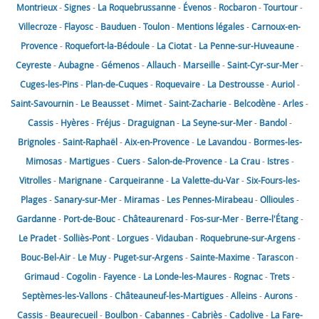
Montrieux
-
Signes
-
La Roquebrussanne
-
Évenos
-
Rocbaron
-
Tourtour
-
Villecroze
-
Flayosc
-
Bauduen
-
Toulon
-
Mentions légales
-
Carnoux-en-
Provence
-
Roquefort-la-Bédoule
-
La Ciotat
-
La Penne-sur-Huveaune
-
Ceyreste
-
Aubagne
-
Gémenos
-
Allauch
-
Marseille
-
Saint-Cyr-sur-Mer
-
Cuges-les-Pins
-
Plan-de-Cuques
-
Roquevaire
-
La Destrousse
-
Auriol
-
Saint-Savournin
-
Le Beausset
-
Mimet
-
Saint-Zacharie
-
Belcodène
-
Arles
-
Cassis
-
Hyères
-
Fréjus
-
Draguignan
-
La Seyne-sur-Mer
-
Bandol
-
Brignoles
-
Saint-Raphaël
-
Aix-en-Provence
-
Le Lavandou
-
Bormes-les-
Mimosas
-
Martigues
-
Cuers
-
Salon-de-Provence
-
La Crau
-
Istres
-
Vitrolles
-
Marignane
-
Carqueiranne
-
La Valette-du-Var
-
Six-Fours-les-
Plages
-
Sanary-sur-Mer
-
Miramas
-
Les Pennes-Mirabeau
-
Ollioules
-
Gardanne
-
Port-de-Bouc
-
Châteaurenard
-
Fos-sur-Mer
-
Berre-l'Étang
-
Le Pradet
-
Solliès-Pont
-
Lorgues
-
Vidauban
-
Roquebrune-sur-Argens
-
Bouc-Bel-Air
-
Le Muy
-
Puget-sur-Argens
-
Sainte-Maxime
-
Tarascon
-
Grimaud
-
Cogolin
-
Fayence
-
La Londe-les-Maures
-
Rognac
-
Trets
-
Septèmes-les-Vallons
-
Châteauneuf-les-Martigues
-
Alleins
-
Aurons
-
Cassis
-
Beaurecueil
-
Boulbon
-
Cabannes
-
Cabriès
-
Cadolive
-
La Fare-