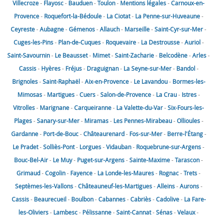
Villecroze
-
Flayosc
-
Bauduen
-
Toulon
-
Mentions légales
-
Carnoux-en-
Provence
-
Roquefort-la-Bédoule
-
La Ciotat
-
La Penne-sur-Huveaune
-
Ceyreste
-
Aubagne
-
Gémenos
-
Allauch
-
Marseille
-
Saint-Cyr-sur-Mer
-
Cuges-les-Pins
-
Plan-de-Cuques
-
Roquevaire
-
La Destrousse
-
Auriol
-
Saint-Savournin
-
Le Beausset
-
Mimet
-
Saint-Zacharie
-
Belcodène
-
Arles
-
Cassis
-
Hyères
-
Fréjus
-
Draguignan
-
La Seyne-sur-Mer
-
Bandol
-
Brignoles
-
Saint-Raphaël
-
Aix-en-Provence
-
Le Lavandou
-
Bormes-les-
Mimosas
-
Martigues
-
Cuers
-
Salon-de-Provence
-
La Crau
-
Istres
-
Vitrolles
-
Marignane
-
Carqueiranne
-
La Valette-du-Var
-
Six-Fours-les-
Plages
-
Sanary-sur-Mer
-
Miramas
-
Les Pennes-Mirabeau
-
Ollioules
-
Gardanne
-
Port-de-Bouc
-
Châteaurenard
-
Fos-sur-Mer
-
Berre-l'Étang
-
Le Pradet
-
Solliès-Pont
-
Lorgues
-
Vidauban
-
Roquebrune-sur-Argens
-
Bouc-Bel-Air
-
Le Muy
-
Puget-sur-Argens
-
Sainte-Maxime
-
Tarascon
-
Grimaud
-
Cogolin
-
Fayence
-
La Londe-les-Maures
-
Rognac
-
Trets
-
Septèmes-les-Vallons
-
Châteauneuf-les-Martigues
-
Alleins
-
Aurons
-
Cassis
-
Beaurecueil
-
Boulbon
-
Cabannes
-
Cabriès
-
Cadolive
-
La Fare-
les-Oliviers
-
Lambesc
-
Pélissanne
-
Saint-Cannat
-
Sénas
-
Velaux
-