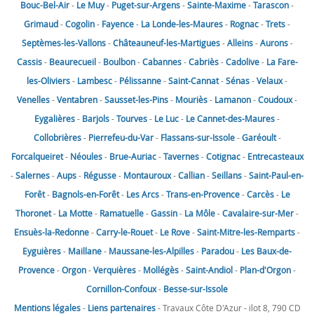
Bouc-Bel-Air
-
Le Muy
-
Puget-sur-Argens
-
Sainte-Maxime
-
Tarascon
-
Grimaud
-
Cogolin
-
Fayence
-
La Londe-les-Maures
-
Rognac
-
Trets
-
Septèmes-les-Vallons
-
Châteauneuf-les-Martigues
-
Alleins
-
Aurons
-
Cassis
-
Beaurecueil
-
Boulbon
-
Cabannes
-
Cabriès
-
Cadolive
-
La Fare-
les-Oliviers
-
Lambesc
-
Pélissanne
-
Saint-Cannat
-
Sénas
-
Velaux
-
Venelles
-
Ventabren
-
Sausset-les-Pins
-
Mouriès
-
Lamanon
-
Coudoux
-
Eygalières
-
Barjols
-
Tourves
-
Le Luc
-
Le Cannet-des-Maures
-
Collobrières
-
Pierrefeu-du-Var
-
Flassans-sur-Issole
-
Garéoult
-
Forcalqueiret
-
Néoules
-
Brue-Auriac
-
Tavernes
-
Cotignac
-
Entrecasteaux
-
Salernes
-
Aups
-
Régusse
-
Montauroux
-
Callian
-
Seillans
-
Saint-Paul-en-
Forêt
-
Bagnols-en-Forêt
-
Les Arcs
-
Trans-en-Provence
-
Carcès
-
Le
Thoronet
-
La Motte
-
Ramatuelle
-
Gassin
-
La Môle
-
Cavalaire-sur-Mer
-
Ensuès-la-Redonne
-
Carry-le-Rouet
-
Le Rove
-
Saint-Mitre-les-Remparts
-
Eyguières
-
Maillane
-
Maussane-les-Alpilles
-
Paradou
-
Les Baux-de-
Provence
-
Orgon
-
Verquières
-
Mollégès
-
Saint-Andiol
-
Plan-d'Orgon
-
Cornillon-Confoux
-
Besse-sur-Issole
Mentions légales
-
Liens partenaires
- Travaux Côte D'Azur - ilot 8, 790 CD