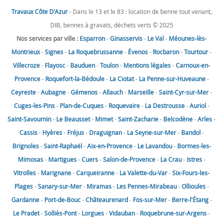
Travaux Côte D'Azur
- Dans le 13 et le 83 : location de benne tout venant,
DIB, bennes à gravats, déchets verts © 2025
Nos services par ville :
Esparron
-
Ginasservis
-
Le Val
-
Méounes-lès-
Montrieux
-
Signes
-
La Roquebrussanne
-
Évenos
-
Rocbaron
-
Tourtour
-
Villecroze
-
Flayosc
-
Bauduen
-
Toulon
-
Mentions légales
-
Carnoux-en-
Provence
-
Roquefort-la-Bédoule
-
La Ciotat
-
La Penne-sur-Huveaune
-
Ceyreste
-
Aubagne
-
Gémenos
-
Allauch
-
Marseille
-
Saint-Cyr-sur-Mer
-
Cuges-les-Pins
-
Plan-de-Cuques
-
Roquevaire
-
La Destrousse
-
Auriol
-
Saint-Savournin
-
Le Beausset
-
Mimet
-
Saint-Zacharie
-
Belcodène
-
Arles
-
Cassis
-
Hyères
-
Fréjus
-
Draguignan
-
La Seyne-sur-Mer
-
Bandol
-
Brignoles
-
Saint-Raphaël
-
Aix-en-Provence
-
Le Lavandou
-
Bormes-les-
Mimosas
-
Martigues
-
Cuers
-
Salon-de-Provence
-
La Crau
-
Istres
-
Vitrolles
-
Marignane
-
Carqueiranne
-
La Valette-du-Var
-
Six-Fours-les-
Plages
-
Sanary-sur-Mer
-
Miramas
-
Les Pennes-Mirabeau
-
Ollioules
-
Gardanne
-
Port-de-Bouc
-
Châteaurenard
-
Fos-sur-Mer
-
Berre-l'Étang
-
Le Pradet
-
Solliès-Pont
-
Lorgues
-
Vidauban
-
Roquebrune-sur-Argens
-