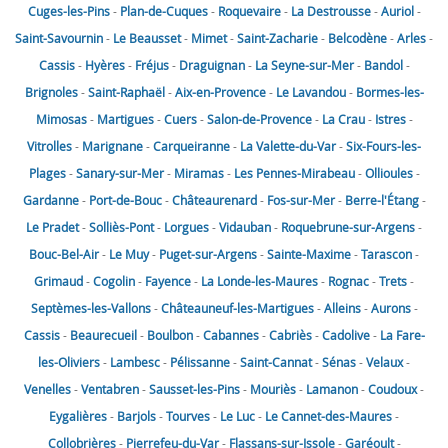
Cuges-les-Pins
-
Plan-de-Cuques
-
Roquevaire
-
La Destrousse
-
Auriol
-
Saint-Savournin
-
Le Beausset
-
Mimet
-
Saint-Zacharie
-
Belcodène
-
Arles
-
Cassis
-
Hyères
-
Fréjus
-
Draguignan
-
La Seyne-sur-Mer
-
Bandol
-
Brignoles
-
Saint-Raphaël
-
Aix-en-Provence
-
Le Lavandou
-
Bormes-les-
Mimosas
-
Martigues
-
Cuers
-
Salon-de-Provence
-
La Crau
-
Istres
-
Vitrolles
-
Marignane
-
Carqueiranne
-
La Valette-du-Var
-
Six-Fours-les-
Plages
-
Sanary-sur-Mer
-
Miramas
-
Les Pennes-Mirabeau
-
Ollioules
-
Gardanne
-
Port-de-Bouc
-
Châteaurenard
-
Fos-sur-Mer
-
Berre-l'Étang
-
Le Pradet
-
Solliès-Pont
-
Lorgues
-
Vidauban
-
Roquebrune-sur-Argens
-
Bouc-Bel-Air
-
Le Muy
-
Puget-sur-Argens
-
Sainte-Maxime
-
Tarascon
-
Grimaud
-
Cogolin
-
Fayence
-
La Londe-les-Maures
-
Rognac
-
Trets
-
Septèmes-les-Vallons
-
Châteauneuf-les-Martigues
-
Alleins
-
Aurons
-
Cassis
-
Beaurecueil
-
Boulbon
-
Cabannes
-
Cabriès
-
Cadolive
-
La Fare-
les-Oliviers
-
Lambesc
-
Pélissanne
-
Saint-Cannat
-
Sénas
-
Velaux
-
Venelles
-
Ventabren
-
Sausset-les-Pins
-
Mouriès
-
Lamanon
-
Coudoux
-
Eygalières
-
Barjols
-
Tourves
-
Le Luc
-
Le Cannet-des-Maures
-
Collobrières
-
Pierrefeu-du-Var
-
Flassans-sur-Issole
-
Garéoult
-