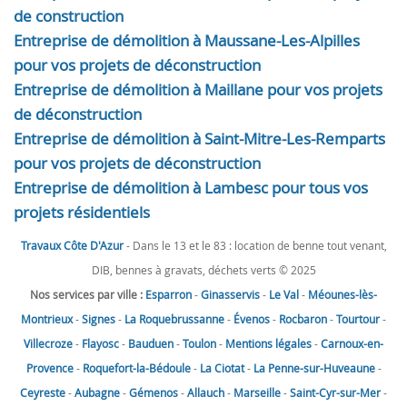
de construction
Entreprise de démolition à Maussane-Les-Alpilles
pour vos projets de déconstruction
Entreprise de démolition à Maillane pour vos projets
de déconstruction
Entreprise de démolition à Saint-Mitre-Les-Remparts
pour vos projets de déconstruction
Entreprise de démolition à Lambesc pour tous vos
projets résidentiels
Travaux Côte D'Azur
- Dans le 13 et le 83 : location de benne tout venant,
DIB, bennes à gravats, déchets verts © 2025
Nos services par ville :
Esparron
-
Ginasservis
-
Le Val
-
Méounes-lès-
Montrieux
-
Signes
-
La Roquebrussanne
-
Évenos
-
Rocbaron
-
Tourtour
-
Villecroze
-
Flayosc
-
Bauduen
-
Toulon
-
Mentions légales
-
Carnoux-en-
Provence
-
Roquefort-la-Bédoule
-
La Ciotat
-
La Penne-sur-Huveaune
-
Ceyreste
-
Aubagne
-
Gémenos
-
Allauch
-
Marseille
-
Saint-Cyr-sur-Mer
-