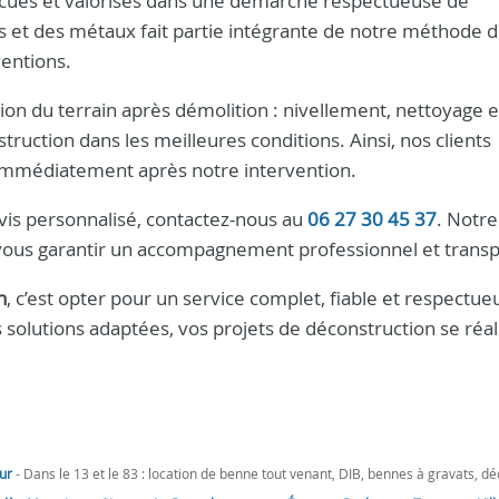
vacués et valorisés dans une démarche respectueuse de
s et des métaux fait partie intégrante de notre méthode de
ventions.
ion du terrain après démolition : nivellement, nettoyage e
truction dans les meilleures conditions. Ainsi, nos clients
r immédiatement après notre intervention.
vis personnalisé, contactez-nous au
06 27 30 45 37
. Notr
 vous garantir un accompagnement professionnel et transp
h
, c’est opter pour un service complet, fiable et respectue
s solutions adaptées, vos projets de déconstruction se réa
ur
- Dans le 13 et le 83 : location de benne tout venant, DIB, bennes à gravats, d