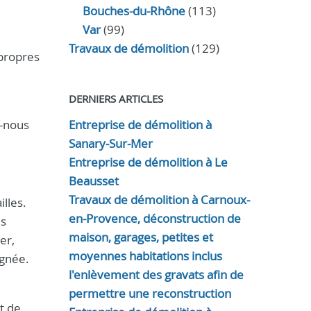
Bouches-du-Rhône
(113)
Var
(99)
Travaux de démolition
(129)
 propres
DERNIERS ARTICLES
z-nous
Entreprise de démolition à
Sanary-Sur-Mer
Entreprise de démolition à Le
Beausset
Travaux de démolition à Carnoux-
lles.
en-Provence, déconstruction de
es
maison, garages, petites et
er,
moyennes habitations inclus
ignée.
l'enlèvement des gravats afin de
permettre une reconstruction
t de