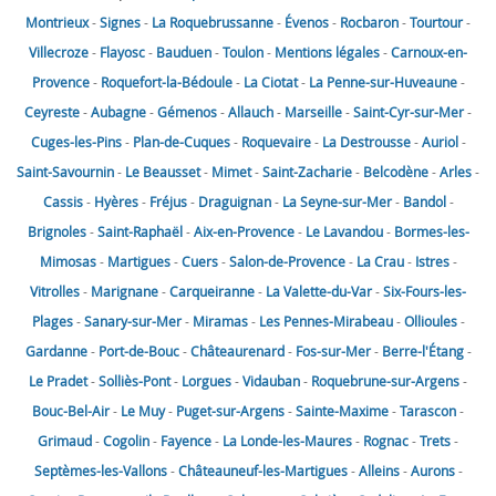
Montrieux
-
Signes
-
La Roquebrussanne
-
Évenos
-
Rocbaron
-
Tourtour
-
Villecroze
-
Flayosc
-
Bauduen
-
Toulon
-
Mentions légales
-
Carnoux-en-
Provence
-
Roquefort-la-Bédoule
-
La Ciotat
-
La Penne-sur-Huveaune
-
Ceyreste
-
Aubagne
-
Gémenos
-
Allauch
-
Marseille
-
Saint-Cyr-sur-Mer
-
Cuges-les-Pins
-
Plan-de-Cuques
-
Roquevaire
-
La Destrousse
-
Auriol
-
Saint-Savournin
-
Le Beausset
-
Mimet
-
Saint-Zacharie
-
Belcodène
-
Arles
-
Cassis
-
Hyères
-
Fréjus
-
Draguignan
-
La Seyne-sur-Mer
-
Bandol
-
Brignoles
-
Saint-Raphaël
-
Aix-en-Provence
-
Le Lavandou
-
Bormes-les-
Mimosas
-
Martigues
-
Cuers
-
Salon-de-Provence
-
La Crau
-
Istres
-
Vitrolles
-
Marignane
-
Carqueiranne
-
La Valette-du-Var
-
Six-Fours-les-
Plages
-
Sanary-sur-Mer
-
Miramas
-
Les Pennes-Mirabeau
-
Ollioules
-
Gardanne
-
Port-de-Bouc
-
Châteaurenard
-
Fos-sur-Mer
-
Berre-l'Étang
-
Le Pradet
-
Solliès-Pont
-
Lorgues
-
Vidauban
-
Roquebrune-sur-Argens
-
Bouc-Bel-Air
-
Le Muy
-
Puget-sur-Argens
-
Sainte-Maxime
-
Tarascon
-
Grimaud
-
Cogolin
-
Fayence
-
La Londe-les-Maures
-
Rognac
-
Trets
-
Septèmes-les-Vallons
-
Châteauneuf-les-Martigues
-
Alleins
-
Aurons
-