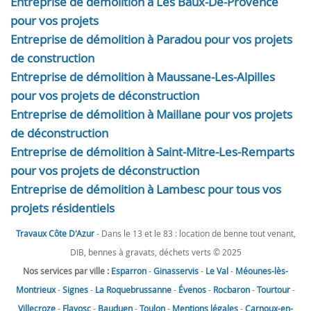
Entreprise de démolition à Les Baux-De-Provence
pour vos projets
Entreprise de démolition à Paradou pour vos projets
de construction
Entreprise de démolition à Maussane-Les-Alpilles
pour vos projets de déconstruction
Entreprise de démolition à Maillane pour vos projets
de déconstruction
Entreprise de démolition à Saint-Mitre-Les-Remparts
pour vos projets de déconstruction
Entreprise de démolition à Lambesc pour tous vos
projets résidentiels
Travaux Côte D'Azur
- Dans le 13 et le 83 : location de benne tout venant,
DIB, bennes à gravats, déchets verts © 2025
Nos services par ville :
Esparron
-
Ginasservis
-
Le Val
-
Méounes-lès-
Montrieux
-
Signes
-
La Roquebrussanne
-
Évenos
-
Rocbaron
-
Tourtour
-
Villecroze
-
Flayosc
-
Bauduen
-
Toulon
-
Mentions légales
-
Carnoux-en-