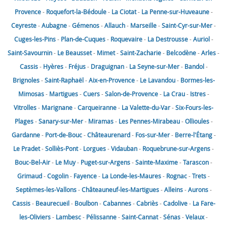
Provence
-
Roquefort-la-Bédoule
-
La Ciotat
-
La Penne-sur-Huveaune
-
Ceyreste
-
Aubagne
-
Gémenos
-
Allauch
-
Marseille
-
Saint-Cyr-sur-Mer
-
Cuges-les-Pins
-
Plan-de-Cuques
-
Roquevaire
-
La Destrousse
-
Auriol
-
Saint-Savournin
-
Le Beausset
-
Mimet
-
Saint-Zacharie
-
Belcodène
-
Arles
-
Cassis
-
Hyères
-
Fréjus
-
Draguignan
-
La Seyne-sur-Mer
-
Bandol
-
Brignoles
-
Saint-Raphaël
-
Aix-en-Provence
-
Le Lavandou
-
Bormes-les-
Mimosas
-
Martigues
-
Cuers
-
Salon-de-Provence
-
La Crau
-
Istres
-
Vitrolles
-
Marignane
-
Carqueiranne
-
La Valette-du-Var
-
Six-Fours-les-
Plages
-
Sanary-sur-Mer
-
Miramas
-
Les Pennes-Mirabeau
-
Ollioules
-
Gardanne
-
Port-de-Bouc
-
Châteaurenard
-
Fos-sur-Mer
-
Berre-l'Étang
-
Le Pradet
-
Solliès-Pont
-
Lorgues
-
Vidauban
-
Roquebrune-sur-Argens
-
Bouc-Bel-Air
-
Le Muy
-
Puget-sur-Argens
-
Sainte-Maxime
-
Tarascon
-
Grimaud
-
Cogolin
-
Fayence
-
La Londe-les-Maures
-
Rognac
-
Trets
-
Septèmes-les-Vallons
-
Châteauneuf-les-Martigues
-
Alleins
-
Aurons
-
Cassis
-
Beaurecueil
-
Boulbon
-
Cabannes
-
Cabriès
-
Cadolive
-
La Fare-
les-Oliviers
-
Lambesc
-
Pélissanne
-
Saint-Cannat
-
Sénas
-
Velaux
-