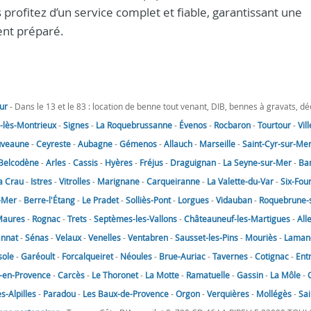
s profitez d’un service complet et fiable, garantissant une
ent préparé.
ur
- Dans le 13 et le 83 : location de benne tout venant, DIB, bennes à gravats, d
lès-Montrieux
-
Signes
-
La Roquebrussanne
-
Évenos
-
Rocbaron
-
Tourtour
-
Vil
uveaune
-
Ceyreste
-
Aubagne
-
Gémenos
-
Allauch
-
Marseille
-
Saint-Cyr-sur-Me
Belcodène
-
Arles
-
Cassis
-
Hyères
-
Fréjus
-
Draguignan
-
La Seyne-sur-Mer
-
Ba
a Crau
-
Istres
-
Vitrolles
-
Marignane
-
Carqueiranne
-
La Valette-du-Var
-
Six-Fou
-Mer
-
Berre-l'Étang
-
Le Pradet
-
Solliès-Pont
-
Lorgues
-
Vidauban
-
Roquebrune-
Maures
-
Rognac
-
Trets
-
Septèmes-les-Vallons
-
Châteauneuf-les-Martigues
-
All
annat
-
Sénas
-
Velaux
-
Venelles
-
Ventabren
-
Sausset-les-Pins
-
Mouriès
-
Laman
sole
-
Garéoult
-
Forcalqueiret
-
Néoules
-
Brue-Auriac
-
Tavernes
-
Cotignac
-
Ent
-en-Provence
-
Carcès
-
Le Thoronet
-
La Motte
-
Ramatuelle
-
Gassin
-
La Môle
-
-Alpilles
-
Paradou
-
Les Baux-de-Provence
-
Orgon
-
Verquières
-
Mollégès
-
Sai