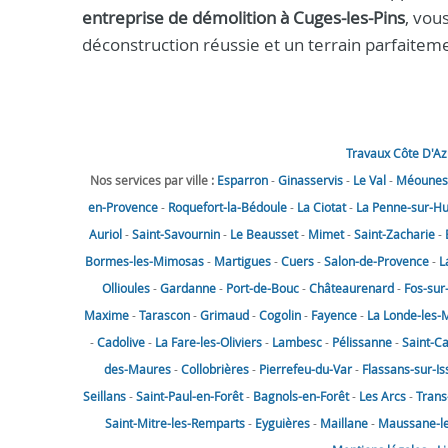
entreprise de démolition à Cuges-les-Pins
, vou
déconstruction réussie et un terrain parfaitem
Travaux Côte D'Az
Nos services par ville :
Esparron
-
Ginasservis
-
Le Val
-
Méounes-
en-Provence
-
Roquefort-la-Bédoule
-
La Ciotat
-
La Penne-sur-H
Auriol
-
Saint-Savournin
-
Le Beausset
-
Mimet
-
Saint-Zacharie
-
Bormes-les-Mimosas
-
Martigues
-
Cuers
-
Salon-de-Provence
-
L
Ollioules
-
Gardanne
-
Port-de-Bouc
-
Châteaurenard
-
Fos-sur
Maxime
-
Tarascon
-
Grimaud
-
Cogolin
-
Fayence
-
La Londe-les-
-
Cadolive
-
La Fare-les-Oliviers
-
Lambesc
-
Pélissanne
-
Saint-C
des-Maures
-
Collobrières
-
Pierrefeu-du-Var
-
Flassans-sur-Is
Seillans
-
Saint-Paul-en-Forêt
-
Bagnols-en-Forêt
-
Les Arcs
-
Trans
Saint-Mitre-les-Remparts
-
Eyguières
-
Maillane
-
Maussane-les