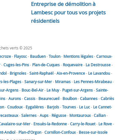
Entreprise de démolition à
Lambesc pour tous vos projets
résidentiels
échets verts © 2025
lecroze
-
Flayosc
-
Bauduen
-
Toulon
-
Mentions légales
-
Carnoux-
r
-
Cuges-les-Pins
-
Plan-de-Cuques
-
Roquevaire
-
La Destrousse
-
ndol
-
Brignoles
-
Saint-Raphaël
-
Aix-en-Provence
-
Le Lavandou
-
rs-les-Plages
-
Sanary-sur-Mer
-
Miramas
-
Les Pennes-Mirabeau
-
sur-Argens
-
Bouc-Bel-Air
-
Le Muy
-
Puget-sur-Argens
-
Sainte-
eins
-
Aurons
-
Cassis
-
Beaurecueil
-
Boulbon
-
Cabannes
-
Cabriès
on
-
Coudoux
-
Eygalières
-
Barjols
-
Tourves
-
Le Luc
-
Le Cannet-
recasteaux
-
Salernes
-
Aups
-
Régusse
-
Montauroux
-
Callian
-
Cavalaire-sur-Mer
-
Ensuès-la-Redonne
-
Carry-le-Rouet
-
Le Rove
-
nt-Andiol
-
Plan-d'Orgon
-
Cornillon-Confoux
-
Besse-sur-Issole