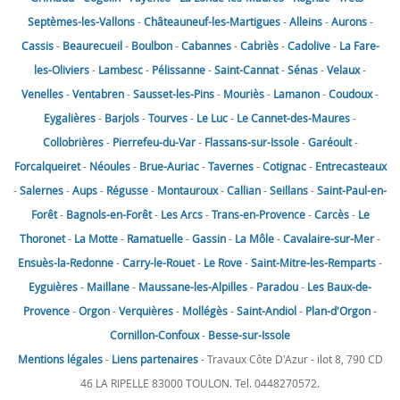
Septèmes-les-Vallons
-
Châteauneuf-les-Martigues
-
Alleins
-
Aurons
-
Cassis
-
Beaurecueil
-
Boulbon
-
Cabannes
-
Cabriès
-
Cadolive
-
La Fare-
les-Oliviers
-
Lambesc
-
Pélissanne
-
Saint-Cannat
-
Sénas
-
Velaux
-
Venelles
-
Ventabren
-
Sausset-les-Pins
-
Mouriès
-
Lamanon
-
Coudoux
-
Eygalières
-
Barjols
-
Tourves
-
Le Luc
-
Le Cannet-des-Maures
-
Collobrières
-
Pierrefeu-du-Var
-
Flassans-sur-Issole
-
Garéoult
-
Forcalqueiret
-
Néoules
-
Brue-Auriac
-
Tavernes
-
Cotignac
-
Entrecasteaux
-
Salernes
-
Aups
-
Régusse
-
Montauroux
-
Callian
-
Seillans
-
Saint-Paul-en-
Forêt
-
Bagnols-en-Forêt
-
Les Arcs
-
Trans-en-Provence
-
Carcès
-
Le
Thoronet
-
La Motte
-
Ramatuelle
-
Gassin
-
La Môle
-
Cavalaire-sur-Mer
-
Ensuès-la-Redonne
-
Carry-le-Rouet
-
Le Rove
-
Saint-Mitre-les-Remparts
-
Eyguières
-
Maillane
-
Maussane-les-Alpilles
-
Paradou
-
Les Baux-de-
Provence
-
Orgon
-
Verquières
-
Mollégès
-
Saint-Andiol
-
Plan-d'Orgon
-
Cornillon-Confoux
-
Besse-sur-Issole
Mentions légales
-
Liens partenaires
- Travaux Côte D'Azur - ilot 8, 790 CD
46 LA RIPELLE 83000 TOULON. Tel. 0448270572.