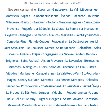
DIB, bennes à gravats, déchets verts © 2025
Nos services par ville :
Esparron
-
Ginasservis
-
Le Val
-
Méounes-lès-
Montrieux
-
Signes
-
La Roquebrussanne
-
Évenos
-
Rocbaron
-
Tourtour
-
Villecroze
-
Flayosc
-
Bauduen
-
Toulon
-
Mentions légales
-
Carnoux-en-
Provence
-
Roquefort-la-Bédoule
-
La Ciotat
-
La Penne-sur-Huveaune
-
Ceyreste
-
Aubagne
-
Gémenos
-
Allauch
-
Marseille
-
Saint-Cyr-sur-Mer
-
Cuges-les-Pins
-
Plan-de-Cuques
-
Roquevaire
-
La Destrousse
-
Auriol
-
Saint-Savournin
-
Le Beausset
-
Mimet
-
Saint-Zacharie
-
Belcodène
-
Arles
-
Cassis
-
Hyères
-
Fréjus
-
Draguignan
-
La Seyne-sur-Mer
-
Bandol
-
Brignoles
-
Saint-Raphaël
-
Aix-en-Provence
-
Le Lavandou
-
Bormes-les-
Mimosas
-
Martigues
-
Cuers
-
Salon-de-Provence
-
La Crau
-
Istres
-
Vitrolles
-
Marignane
-
Carqueiranne
-
La Valette-du-Var
-
Six-Fours-les-
Plages
-
Sanary-sur-Mer
-
Miramas
-
Les Pennes-Mirabeau
-
Ollioules
-
Gardanne
-
Port-de-Bouc
-
Châteaurenard
-
Fos-sur-Mer
-
Berre-l'Étang
-
Le Pradet
-
Solliès-Pont
-
Lorgues
-
Vidauban
-
Roquebrune-sur-Argens
-
Bouc-Bel-Air
-
Le Muy
-
Puget-sur-Argens
-
Sainte-Maxime
-
Tarascon
-
Grimaud
-
Cogolin
-
Fayence
-
La Londe-les-Maures
-
Rognac
-
Trets
-