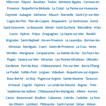
Villecroze
-
Flayosc
-
Bauduen
-
Toulon
-
Mentions légales
-
Carnoux-en-
Provence
-
Roquefort-la-Bédoule
-
La Ciotat
-
La Penne-sur-Huveaune
-
Ceyreste
-
Aubagne
-
Gémenos
-
Allauch
-
Marseille
-
Saint-Cyr-sur-Mer
-
Cuges-les-Pins
-
Plan-de-Cuques
-
Roquevaire
-
La Destrousse
-
Auriol
-
Saint-Savournin
-
Le Beausset
-
Mimet
-
Saint-Zacharie
-
Belcodène
-
Arles
-
Cassis
-
Hyères
-
Fréjus
-
Draguignan
-
La Seyne-sur-Mer
-
Bandol
-
Brignoles
-
Saint-Raphaël
-
Aix-en-Provence
-
Le Lavandou
-
Bormes-les-
Mimosas
-
Martigues
-
Cuers
-
Salon-de-Provence
-
La Crau
-
Istres
-
Vitrolles
-
Marignane
-
Carqueiranne
-
La Valette-du-Var
-
Six-Fours-les-
Plages
-
Sanary-sur-Mer
-
Miramas
-
Les Pennes-Mirabeau
-
Ollioules
-
Gardanne
-
Port-de-Bouc
-
Châteaurenard
-
Fos-sur-Mer
-
Berre-l'Étang
-
Le Pradet
-
Solliès-Pont
-
Lorgues
-
Vidauban
-
Roquebrune-sur-Argens
-
Bouc-Bel-Air
-
Le Muy
-
Puget-sur-Argens
-
Sainte-Maxime
-
Tarascon
-
Grimaud
-
Cogolin
-
Fayence
-
La Londe-les-Maures
-
Rognac
-
Trets
-
Septèmes-les-Vallons
-
Châteauneuf-les-Martigues
-
Alleins
-
Aurons
-
Cassis
-
Beaurecueil
-
Boulbon
-
Cabannes
-
Cabriès
-
Cadolive
-
La Fare-
les-Oliviers
-
Lambesc
-
Pélissanne
-
Saint-Cannat
-
Sénas
-
Velaux
-