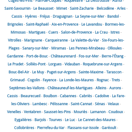
Cuges-les-Pins
-
Plan-de-Cuques
-
Roquevaire
-
La Destrousse
-
Auriol
-
Saint-Savournin
-
Le Beausset
-
Mimet
-
Saint-Zacharie
-
Belcodène
-
Arles
-
Cassis
-
Hyères
-
Fréjus
-
Draguignan
-
La Seyne-sur-Mer
-
Bandol
-
Brignoles
-
Saint-Raphaël
-
Aix-en-Provence
-
Le Lavandou
-
Bormes-les-
Mimosas
-
Martigues
-
Cuers
-
Salon-de-Provence
-
La Crau
-
Istres
-
Vitrolles
-
Marignane
-
Carqueiranne
-
La Valette-du-Var
-
Six-Fours-les-
Plages
-
Sanary-sur-Mer
-
Miramas
-
Les Pennes-Mirabeau
-
Ollioules
-
Gardanne
-
Port-de-Bouc
-
Châteaurenard
-
Fos-sur-Mer
-
Berre-l'Étang
-
Le Pradet
-
Solliès-Pont
-
Lorgues
-
Vidauban
-
Roquebrune-sur-Argens
-
Bouc-Bel-Air
-
Le Muy
-
Puget-sur-Argens
-
Sainte-Maxime
-
Tarascon
-
Grimaud
-
Cogolin
-
Fayence
-
La Londe-les-Maures
-
Rognac
-
Trets
-
Septèmes-les-Vallons
-
Châteauneuf-les-Martigues
-
Alleins
-
Aurons
-
Cassis
-
Beaurecueil
-
Boulbon
-
Cabannes
-
Cabriès
-
Cadolive
-
La Fare-
les-Oliviers
-
Lambesc
-
Pélissanne
-
Saint-Cannat
-
Sénas
-
Velaux
-
Venelles
-
Ventabren
-
Sausset-les-Pins
-
Mouriès
-
Lamanon
-
Coudoux
-
Eygalières
-
Barjols
-
Tourves
-
Le Luc
-
Le Cannet-des-Maures
-
Collobrières
-
Pierrefeu-du-Var
-
Flassans-sur-Issole
-
Garéoult
-