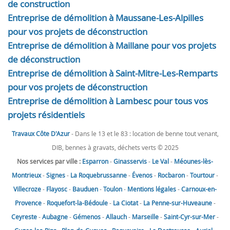
de construction
Entreprise de démolition à Maussane-Les-Alpilles
pour vos projets de déconstruction
Entreprise de démolition à Maillane pour vos projets
de déconstruction
Entreprise de démolition à Saint-Mitre-Les-Remparts
pour vos projets de déconstruction
Entreprise de démolition à Lambesc pour tous vos
projets résidentiels
Travaux Côte D'Azur
- Dans le 13 et le 83 : location de benne tout venant,
DIB, bennes à gravats, déchets verts © 2025
Nos services par ville :
Esparron
-
Ginasservis
-
Le Val
-
Méounes-lès-
Montrieux
-
Signes
-
La Roquebrussanne
-
Évenos
-
Rocbaron
-
Tourtour
-
Villecroze
-
Flayosc
-
Bauduen
-
Toulon
-
Mentions légales
-
Carnoux-en-
Provence
-
Roquefort-la-Bédoule
-
La Ciotat
-
La Penne-sur-Huveaune
-
Ceyreste
-
Aubagne
-
Gémenos
-
Allauch
-
Marseille
-
Saint-Cyr-sur-Mer
-