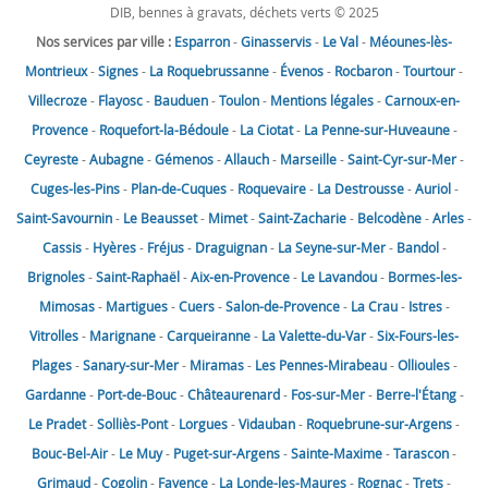
DIB, bennes à gravats, déchets verts © 2025
Nos services par ville :
Esparron
-
Ginasservis
-
Le Val
-
Méounes-lès-
Montrieux
-
Signes
-
La Roquebrussanne
-
Évenos
-
Rocbaron
-
Tourtour
-
Villecroze
-
Flayosc
-
Bauduen
-
Toulon
-
Mentions légales
-
Carnoux-en-
Provence
-
Roquefort-la-Bédoule
-
La Ciotat
-
La Penne-sur-Huveaune
-
Ceyreste
-
Aubagne
-
Gémenos
-
Allauch
-
Marseille
-
Saint-Cyr-sur-Mer
-
Cuges-les-Pins
-
Plan-de-Cuques
-
Roquevaire
-
La Destrousse
-
Auriol
-
Saint-Savournin
-
Le Beausset
-
Mimet
-
Saint-Zacharie
-
Belcodène
-
Arles
-
Cassis
-
Hyères
-
Fréjus
-
Draguignan
-
La Seyne-sur-Mer
-
Bandol
-
Brignoles
-
Saint-Raphaël
-
Aix-en-Provence
-
Le Lavandou
-
Bormes-les-
Mimosas
-
Martigues
-
Cuers
-
Salon-de-Provence
-
La Crau
-
Istres
-
Vitrolles
-
Marignane
-
Carqueiranne
-
La Valette-du-Var
-
Six-Fours-les-
Plages
-
Sanary-sur-Mer
-
Miramas
-
Les Pennes-Mirabeau
-
Ollioules
-
Gardanne
-
Port-de-Bouc
-
Châteaurenard
-
Fos-sur-Mer
-
Berre-l'Étang
-
Le Pradet
-
Solliès-Pont
-
Lorgues
-
Vidauban
-
Roquebrune-sur-Argens
-
Bouc-Bel-Air
-
Le Muy
-
Puget-sur-Argens
-
Sainte-Maxime
-
Tarascon
-
Grimaud
-
Cogolin
-
Fayence
-
La Londe-les-Maures
-
Rognac
-
Trets
-