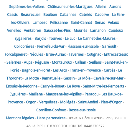
Septèmes-les-Vallons
-
Châteauneuf-les-Martigues
-
Alleins
-
Aurons
-
Cassis
-
Beaurecueil
-
Boulbon
-
Cabannes
-
Cabriès
-
Cadolive
-
La Fare-
les-Oliviers
-
Lambesc
-
Pélissanne
-
Saint-Cannat
-
Sénas
-
Velaux
-
Venelles
-
Ventabren
-
Sausset-les-Pins
-
Mouriès
-
Lamanon
-
Coudoux
-
Eygalières
-
Barjols
-
Tourves
-
Le Luc
-
Le Cannet-des-Maures
-
Collobrières
-
Pierrefeu-du-Var
-
Flassans-sur-Issole
-
Garéoult
-
Forcalqueiret
-
Néoules
-
Brue-Auriac
-
Tavernes
-
Cotignac
-
Entrecasteaux
-
Salernes
-
Aups
-
Régusse
-
Montauroux
-
Callian
-
Seillans
-
Saint-Paul-en-
Forêt
-
Bagnols-en-Forêt
-
Les Arcs
-
Trans-en-Provence
-
Carcès
-
Le
Thoronet
-
La Motte
-
Ramatuelle
-
Gassin
-
La Môle
-
Cavalaire-sur-Mer
-
Ensuès-la-Redonne
-
Carry-le-Rouet
-
Le Rove
-
Saint-Mitre-les-Remparts
-
Eyguières
-
Maillane
-
Maussane-les-Alpilles
-
Paradou
-
Les Baux-de-
Provence
-
Orgon
-
Verquières
-
Mollégès
-
Saint-Andiol
-
Plan-d'Orgon
-
Cornillon-Confoux
-
Besse-sur-Issole
Mentions légales
-
Liens partenaires
- Travaux Côte D'Azur - ilot 8, 790 CD
46 LA RIPELLE 83000 TOULON. Tel. 0448270572.