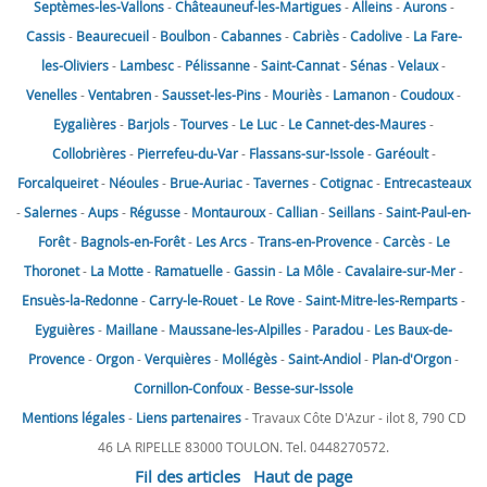
Septèmes-les-Vallons
-
Châteauneuf-les-Martigues
-
Alleins
-
Aurons
-
Cassis
-
Beaurecueil
-
Boulbon
-
Cabannes
-
Cabriès
-
Cadolive
-
La Fare-
les-Oliviers
-
Lambesc
-
Pélissanne
-
Saint-Cannat
-
Sénas
-
Velaux
-
Venelles
-
Ventabren
-
Sausset-les-Pins
-
Mouriès
-
Lamanon
-
Coudoux
-
Eygalières
-
Barjols
-
Tourves
-
Le Luc
-
Le Cannet-des-Maures
-
Collobrières
-
Pierrefeu-du-Var
-
Flassans-sur-Issole
-
Garéoult
-
Forcalqueiret
-
Néoules
-
Brue-Auriac
-
Tavernes
-
Cotignac
-
Entrecasteaux
-
Salernes
-
Aups
-
Régusse
-
Montauroux
-
Callian
-
Seillans
-
Saint-Paul-en-
Forêt
-
Bagnols-en-Forêt
-
Les Arcs
-
Trans-en-Provence
-
Carcès
-
Le
Thoronet
-
La Motte
-
Ramatuelle
-
Gassin
-
La Môle
-
Cavalaire-sur-Mer
-
Ensuès-la-Redonne
-
Carry-le-Rouet
-
Le Rove
-
Saint-Mitre-les-Remparts
-
Eyguières
-
Maillane
-
Maussane-les-Alpilles
-
Paradou
-
Les Baux-de-
Provence
-
Orgon
-
Verquières
-
Mollégès
-
Saint-Andiol
-
Plan-d'Orgon
-
Cornillon-Confoux
-
Besse-sur-Issole
Mentions légales
-
Liens partenaires
- Travaux Côte D'Azur - ilot 8, 790 CD
46 LA RIPELLE 83000 TOULON. Tel. 0448270572.
Fil des articles
Haut de page