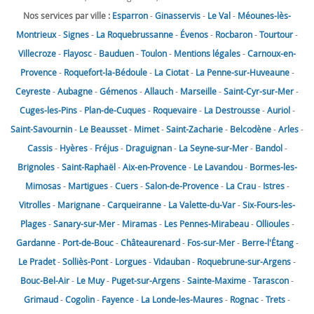
Nos services par ville :
Esparron
-
Ginasservis
-
Le Val
-
Méounes-lès-
Montrieux
-
Signes
-
La Roquebrussanne
-
Évenos
-
Rocbaron
-
Tourtour
-
Villecroze
-
Flayosc
-
Bauduen
-
Toulon
-
Mentions légales
-
Carnoux-en-
Provence
-
Roquefort-la-Bédoule
-
La Ciotat
-
La Penne-sur-Huveaune
-
Ceyreste
-
Aubagne
-
Gémenos
-
Allauch
-
Marseille
-
Saint-Cyr-sur-Mer
-
Cuges-les-Pins
-
Plan-de-Cuques
-
Roquevaire
-
La Destrousse
-
Auriol
-
Saint-Savournin
-
Le Beausset
-
Mimet
-
Saint-Zacharie
-
Belcodène
-
Arles
-
Cassis
-
Hyères
-
Fréjus
-
Draguignan
-
La Seyne-sur-Mer
-
Bandol
-
Brignoles
-
Saint-Raphaël
-
Aix-en-Provence
-
Le Lavandou
-
Bormes-les-
Mimosas
-
Martigues
-
Cuers
-
Salon-de-Provence
-
La Crau
-
Istres
-
Vitrolles
-
Marignane
-
Carqueiranne
-
La Valette-du-Var
-
Six-Fours-les-
Plages
-
Sanary-sur-Mer
-
Miramas
-
Les Pennes-Mirabeau
-
Ollioules
-
Gardanne
-
Port-de-Bouc
-
Châteaurenard
-
Fos-sur-Mer
-
Berre-l'Étang
-
Le Pradet
-
Solliès-Pont
-
Lorgues
-
Vidauban
-
Roquebrune-sur-Argens
-
Bouc-Bel-Air
-
Le Muy
-
Puget-sur-Argens
-
Sainte-Maxime
-
Tarascon
-
Grimaud
-
Cogolin
-
Fayence
-
La Londe-les-Maures
-
Rognac
-
Trets
-