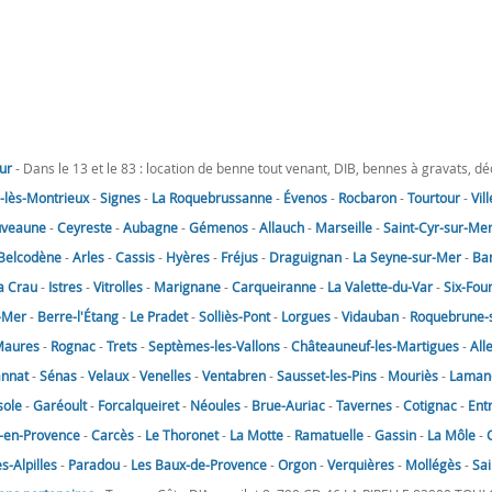
ur
- Dans le 13 et le 83 : location de benne tout venant, DIB, bennes à gravats, d
lès-Montrieux
-
Signes
-
La Roquebrussanne
-
Évenos
-
Rocbaron
-
Tourtour
-
Vil
uveaune
-
Ceyreste
-
Aubagne
-
Gémenos
-
Allauch
-
Marseille
-
Saint-Cyr-sur-Me
Belcodène
-
Arles
-
Cassis
-
Hyères
-
Fréjus
-
Draguignan
-
La Seyne-sur-Mer
-
Ba
a Crau
-
Istres
-
Vitrolles
-
Marignane
-
Carqueiranne
-
La Valette-du-Var
-
Six-Fou
-Mer
-
Berre-l'Étang
-
Le Pradet
-
Solliès-Pont
-
Lorgues
-
Vidauban
-
Roquebrune-
Maures
-
Rognac
-
Trets
-
Septèmes-les-Vallons
-
Châteauneuf-les-Martigues
-
All
annat
-
Sénas
-
Velaux
-
Venelles
-
Ventabren
-
Sausset-les-Pins
-
Mouriès
-
Laman
sole
-
Garéoult
-
Forcalqueiret
-
Néoules
-
Brue-Auriac
-
Tavernes
-
Cotignac
-
Ent
-en-Provence
-
Carcès
-
Le Thoronet
-
La Motte
-
Ramatuelle
-
Gassin
-
La Môle
-
-Alpilles
-
Paradou
-
Les Baux-de-Provence
-
Orgon
-
Verquières
-
Mollégès
-
Sai