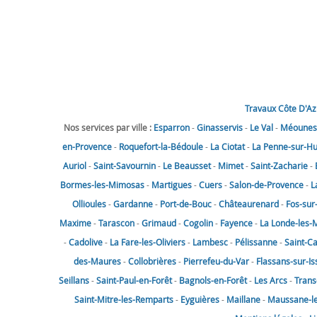
Travaux Côte D'Az
Nos services par ville :
Esparron
-
Ginasservis
-
Le Val
-
Méounes-
en-Provence
-
Roquefort-la-Bédoule
-
La Ciotat
-
La Penne-sur-H
Auriol
-
Saint-Savournin
-
Le Beausset
-
Mimet
-
Saint-Zacharie
-
Bormes-les-Mimosas
-
Martigues
-
Cuers
-
Salon-de-Provence
-
L
Ollioules
-
Gardanne
-
Port-de-Bouc
-
Châteaurenard
-
Fos-sur
Maxime
-
Tarascon
-
Grimaud
-
Cogolin
-
Fayence
-
La Londe-les-
-
Cadolive
-
La Fare-les-Oliviers
-
Lambesc
-
Pélissanne
-
Saint-C
des-Maures
-
Collobrières
-
Pierrefeu-du-Var
-
Flassans-sur-Is
Seillans
-
Saint-Paul-en-Forêt
-
Bagnols-en-Forêt
-
Les Arcs
-
Trans
Saint-Mitre-les-Remparts
-
Eyguières
-
Maillane
-
Maussane-les