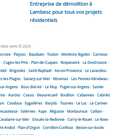
Entreprise de démolition à
Lambesc pour tous vos projets
résidentiels
échets verts © 2025
lecroze
-
Flayosc
-
Bauduen
-
Toulon
-
Mentions légales
-
Carnoux-
r
-
Cuges-les-Pins
-
Plan-de-Cuques
-
Roquevaire
-
La Destrousse
-
ndol
-
Brignoles
-
Saint-Raphaël
-
Aix-en-Provence
-
Le Lavandou
-
rs-les-Plages
-
Sanary-sur-Mer
-
Miramas
-
Les Pennes-Mirabeau
-
sur-Argens
-
Bouc-Bel-Air
-
Le Muy
-
Puget-sur-Argens
-
Sainte-
eins
-
Aurons
-
Cassis
-
Beaurecueil
-
Boulbon
-
Cabannes
-
Cabriès
on
-
Coudoux
-
Eygalières
-
Barjols
-
Tourves
-
Le Luc
-
Le Cannet-
recasteaux
-
Salernes
-
Aups
-
Régusse
-
Montauroux
-
Callian
-
Cavalaire-sur-Mer
-
Ensuès-la-Redonne
-
Carry-le-Rouet
-
Le Rove
-
nt-Andiol
-
Plan-d'Orgon
-
Cornillon-Confoux
-
Besse-sur-Issole