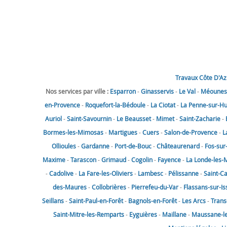
Travaux Côte D'Az
Nos services par ville :
Esparron
-
Ginasservis
-
Le Val
-
Méounes-
en-Provence
-
Roquefort-la-Bédoule
-
La Ciotat
-
La Penne-sur-H
Auriol
-
Saint-Savournin
-
Le Beausset
-
Mimet
-
Saint-Zacharie
-
Bormes-les-Mimosas
-
Martigues
-
Cuers
-
Salon-de-Provence
-
L
Ollioules
-
Gardanne
-
Port-de-Bouc
-
Châteaurenard
-
Fos-sur
Maxime
-
Tarascon
-
Grimaud
-
Cogolin
-
Fayence
-
La Londe-les-
-
Cadolive
-
La Fare-les-Oliviers
-
Lambesc
-
Pélissanne
-
Saint-C
des-Maures
-
Collobrières
-
Pierrefeu-du-Var
-
Flassans-sur-Is
Seillans
-
Saint-Paul-en-Forêt
-
Bagnols-en-Forêt
-
Les Arcs
-
Trans
Saint-Mitre-les-Remparts
-
Eyguières
-
Maillane
-
Maussane-les