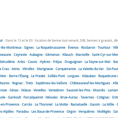
ur
- Dans le 13 et le 83 : location de benne tout venant, DIB, bennes à gravats, d
lès-Montrieux
-
Signes
-
La Roquebrussanne
-
Évenos
-
Rocbaron
-
Tourtour
-
Vil
uveaune
-
Ceyreste
-
Aubagne
-
Gémenos
-
Allauch
-
Marseille
-
Saint-Cyr-sur-Me
Belcodène
-
Arles
-
Cassis
-
Hyères
-
Fréjus
-
Draguignan
-
La Seyne-sur-Mer
-
Ba
a Crau
-
Istres
-
Vitrolles
-
Marignane
-
Carqueiranne
-
La Valette-du-Var
-
Six-Fou
-Mer
-
Berre-l'Étang
-
Le Pradet
-
Solliès-Pont
-
Lorgues
-
Vidauban
-
Roquebrune-
Maures
-
Rognac
-
Trets
-
Septèmes-les-Vallons
-
Châteauneuf-les-Martigues
-
All
annat
-
Sénas
-
Velaux
-
Venelles
-
Ventabren
-
Sausset-les-Pins
-
Mouriès
-
Laman
sole
-
Garéoult
-
Forcalqueiret
-
Néoules
-
Brue-Auriac
-
Tavernes
-
Cotignac
-
Ent
-en-Provence
-
Carcès
-
Le Thoronet
-
La Motte
-
Ramatuelle
-
Gassin
-
La Môle
-
-Alpilles
-
Paradou
-
Les Baux-de-Provence
-
Orgon
-
Verquières
-
Mollégès
-
Sai