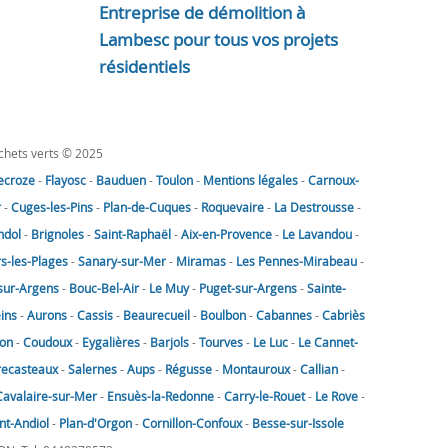
Entreprise de démolition à
Lambesc pour tous vos projets
résidentiels
échets verts © 2025
lecroze
-
Flayosc
-
Bauduen
-
Toulon
-
Mentions légales
-
Carnoux-
r
-
Cuges-les-Pins
-
Plan-de-Cuques
-
Roquevaire
-
La Destrousse
-
ndol
-
Brignoles
-
Saint-Raphaël
-
Aix-en-Provence
-
Le Lavandou
-
rs-les-Plages
-
Sanary-sur-Mer
-
Miramas
-
Les Pennes-Mirabeau
-
sur-Argens
-
Bouc-Bel-Air
-
Le Muy
-
Puget-sur-Argens
-
Sainte-
eins
-
Aurons
-
Cassis
-
Beaurecueil
-
Boulbon
-
Cabannes
-
Cabriès
on
-
Coudoux
-
Eygalières
-
Barjols
-
Tourves
-
Le Luc
-
Le Cannet-
recasteaux
-
Salernes
-
Aups
-
Régusse
-
Montauroux
-
Callian
-
Cavalaire-sur-Mer
-
Ensuès-la-Redonne
-
Carry-le-Rouet
-
Le Rove
-
nt-Andiol
-
Plan-d'Orgon
-
Cornillon-Confoux
-
Besse-sur-Issole