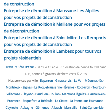
de construction
Entreprise de démolition à Maussane-Les-Alpilles
pour vos projets de déconstruction
Entreprise de démolition à Maillane pour vos projets
de déconstruction
Entreprise de démolition à Saint-Mitre-Les-Remparts
pour vos projets de déconstruction
Entreprise de démolition à Lambesc pour tous vos
projets résidentiels
Travaux Côte D'Azur
- Dans le 13 et le 83 : location de benne tout venant,
DIB, bennes à gravats, déchets verts © 2025
Nos services par ville :
Esparron
-
Ginasservis
-
Le Val
-
Méounes-lès-
Montrieux
-
Signes
-
La Roquebrussanne
-
Évenos
-
Rocbaron
-
Tourtour
-
Villecroze
-
Flayosc
-
Bauduen
-
Toulon
-
Mentions légales
-
Carnoux-en-
Provence
-
Roquefort-la-Bédoule
-
La Ciotat
-
La Penne-sur-Huveaune
-
Ceyreste
-
Aubagne
-
Gémenos
-
Allauch
-
Marseille
-
Saint-Cyr-sur-Mer
-