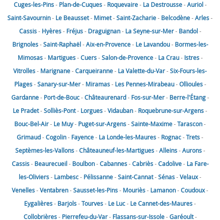
Cuges-les-Pins
-
Plan-de-Cuques
-
Roquevaire
-
La Destrousse
-
Auriol
-
Saint-Savournin
-
Le Beausset
-
Mimet
-
Saint-Zacharie
-
Belcodène
-
Arles
-
Cassis
-
Hyères
-
Fréjus
-
Draguignan
-
La Seyne-sur-Mer
-
Bandol
-
Brignoles
-
Saint-Raphaël
-
Aix-en-Provence
-
Le Lavandou
-
Bormes-les-
Mimosas
-
Martigues
-
Cuers
-
Salon-de-Provence
-
La Crau
-
Istres
-
Vitrolles
-
Marignane
-
Carqueiranne
-
La Valette-du-Var
-
Six-Fours-les-
Plages
-
Sanary-sur-Mer
-
Miramas
-
Les Pennes-Mirabeau
-
Ollioules
-
Gardanne
-
Port-de-Bouc
-
Châteaurenard
-
Fos-sur-Mer
-
Berre-l'Étang
-
Le Pradet
-
Solliès-Pont
-
Lorgues
-
Vidauban
-
Roquebrune-sur-Argens
-
Bouc-Bel-Air
-
Le Muy
-
Puget-sur-Argens
-
Sainte-Maxime
-
Tarascon
-
Grimaud
-
Cogolin
-
Fayence
-
La Londe-les-Maures
-
Rognac
-
Trets
-
Septèmes-les-Vallons
-
Châteauneuf-les-Martigues
-
Alleins
-
Aurons
-
Cassis
-
Beaurecueil
-
Boulbon
-
Cabannes
-
Cabriès
-
Cadolive
-
La Fare-
les-Oliviers
-
Lambesc
-
Pélissanne
-
Saint-Cannat
-
Sénas
-
Velaux
-
Venelles
-
Ventabren
-
Sausset-les-Pins
-
Mouriès
-
Lamanon
-
Coudoux
-
Eygalières
-
Barjols
-
Tourves
-
Le Luc
-
Le Cannet-des-Maures
-
Collobrières
-
Pierrefeu-du-Var
-
Flassans-sur-Issole
-
Garéoult
-