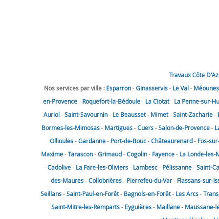
Travaux Côte D'Az
Nos services par ville :
Esparron
-
Ginasservis
-
Le Val
-
Méounes-
en-Provence
-
Roquefort-la-Bédoule
-
La Ciotat
-
La Penne-sur-H
Auriol
-
Saint-Savournin
-
Le Beausset
-
Mimet
-
Saint-Zacharie
-
Bormes-les-Mimosas
-
Martigues
-
Cuers
-
Salon-de-Provence
-
L
Ollioules
-
Gardanne
-
Port-de-Bouc
-
Châteaurenard
-
Fos-sur
Maxime
-
Tarascon
-
Grimaud
-
Cogolin
-
Fayence
-
La Londe-les-
-
Cadolive
-
La Fare-les-Oliviers
-
Lambesc
-
Pélissanne
-
Saint-C
des-Maures
-
Collobrières
-
Pierrefeu-du-Var
-
Flassans-sur-Is
Seillans
-
Saint-Paul-en-Forêt
-
Bagnols-en-Forêt
-
Les Arcs
-
Trans
Saint-Mitre-les-Remparts
-
Eyguières
-
Maillane
-
Maussane-les