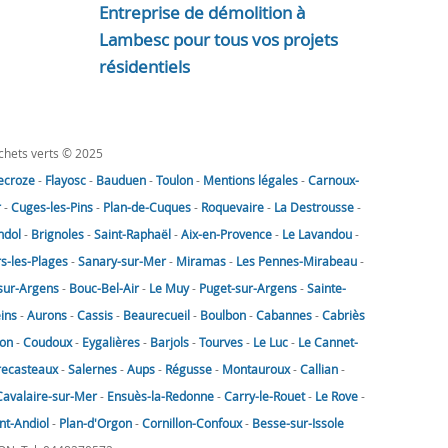
Entreprise de démolition à
Lambesc pour tous vos projets
résidentiels
échets verts © 2025
lecroze
-
Flayosc
-
Bauduen
-
Toulon
-
Mentions légales
-
Carnoux-
r
-
Cuges-les-Pins
-
Plan-de-Cuques
-
Roquevaire
-
La Destrousse
-
ndol
-
Brignoles
-
Saint-Raphaël
-
Aix-en-Provence
-
Le Lavandou
-
rs-les-Plages
-
Sanary-sur-Mer
-
Miramas
-
Les Pennes-Mirabeau
-
sur-Argens
-
Bouc-Bel-Air
-
Le Muy
-
Puget-sur-Argens
-
Sainte-
eins
-
Aurons
-
Cassis
-
Beaurecueil
-
Boulbon
-
Cabannes
-
Cabriès
on
-
Coudoux
-
Eygalières
-
Barjols
-
Tourves
-
Le Luc
-
Le Cannet-
recasteaux
-
Salernes
-
Aups
-
Régusse
-
Montauroux
-
Callian
-
Cavalaire-sur-Mer
-
Ensuès-la-Redonne
-
Carry-le-Rouet
-
Le Rove
-
nt-Andiol
-
Plan-d'Orgon
-
Cornillon-Confoux
-
Besse-sur-Issole