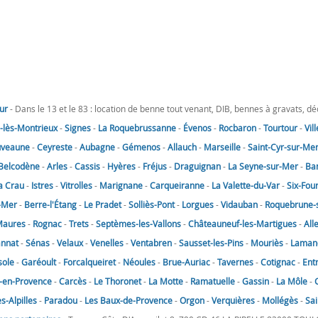
ur
- Dans le 13 et le 83 : location de benne tout venant, DIB, bennes à gravats, d
lès-Montrieux
-
Signes
-
La Roquebrussanne
-
Évenos
-
Rocbaron
-
Tourtour
-
Vil
uveaune
-
Ceyreste
-
Aubagne
-
Gémenos
-
Allauch
-
Marseille
-
Saint-Cyr-sur-Me
Belcodène
-
Arles
-
Cassis
-
Hyères
-
Fréjus
-
Draguignan
-
La Seyne-sur-Mer
-
Ba
a Crau
-
Istres
-
Vitrolles
-
Marignane
-
Carqueiranne
-
La Valette-du-Var
-
Six-Fou
-Mer
-
Berre-l'Étang
-
Le Pradet
-
Solliès-Pont
-
Lorgues
-
Vidauban
-
Roquebrune-
Maures
-
Rognac
-
Trets
-
Septèmes-les-Vallons
-
Châteauneuf-les-Martigues
-
All
annat
-
Sénas
-
Velaux
-
Venelles
-
Ventabren
-
Sausset-les-Pins
-
Mouriès
-
Laman
sole
-
Garéoult
-
Forcalqueiret
-
Néoules
-
Brue-Auriac
-
Tavernes
-
Cotignac
-
Ent
-en-Provence
-
Carcès
-
Le Thoronet
-
La Motte
-
Ramatuelle
-
Gassin
-
La Môle
-
-Alpilles
-
Paradou
-
Les Baux-de-Provence
-
Orgon
-
Verquières
-
Mollégès
-
Sai