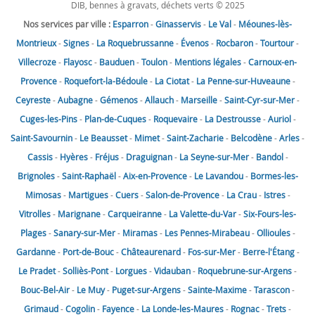
DIB, bennes à gravats, déchets verts © 2025
Nos services par ville :
Esparron
-
Ginasservis
-
Le Val
-
Méounes-lès-
Montrieux
-
Signes
-
La Roquebrussanne
-
Évenos
-
Rocbaron
-
Tourtour
-
Villecroze
-
Flayosc
-
Bauduen
-
Toulon
-
Mentions légales
-
Carnoux-en-
Provence
-
Roquefort-la-Bédoule
-
La Ciotat
-
La Penne-sur-Huveaune
-
Ceyreste
-
Aubagne
-
Gémenos
-
Allauch
-
Marseille
-
Saint-Cyr-sur-Mer
-
Cuges-les-Pins
-
Plan-de-Cuques
-
Roquevaire
-
La Destrousse
-
Auriol
-
Saint-Savournin
-
Le Beausset
-
Mimet
-
Saint-Zacharie
-
Belcodène
-
Arles
-
Cassis
-
Hyères
-
Fréjus
-
Draguignan
-
La Seyne-sur-Mer
-
Bandol
-
Brignoles
-
Saint-Raphaël
-
Aix-en-Provence
-
Le Lavandou
-
Bormes-les-
Mimosas
-
Martigues
-
Cuers
-
Salon-de-Provence
-
La Crau
-
Istres
-
Vitrolles
-
Marignane
-
Carqueiranne
-
La Valette-du-Var
-
Six-Fours-les-
Plages
-
Sanary-sur-Mer
-
Miramas
-
Les Pennes-Mirabeau
-
Ollioules
-
Gardanne
-
Port-de-Bouc
-
Châteaurenard
-
Fos-sur-Mer
-
Berre-l'Étang
-
Le Pradet
-
Solliès-Pont
-
Lorgues
-
Vidauban
-
Roquebrune-sur-Argens
-
Bouc-Bel-Air
-
Le Muy
-
Puget-sur-Argens
-
Sainte-Maxime
-
Tarascon
-
Grimaud
-
Cogolin
-
Fayence
-
La Londe-les-Maures
-
Rognac
-
Trets
-