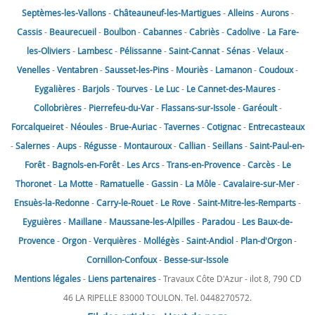
Septèmes-les-Vallons
-
Châteauneuf-les-Martigues
-
Alleins
-
Aurons
-
Cassis
-
Beaurecueil
-
Boulbon
-
Cabannes
-
Cabriès
-
Cadolive
-
La Fare-
les-Oliviers
-
Lambesc
-
Pélissanne
-
Saint-Cannat
-
Sénas
-
Velaux
-
Venelles
-
Ventabren
-
Sausset-les-Pins
-
Mouriès
-
Lamanon
-
Coudoux
-
Eygalières
-
Barjols
-
Tourves
-
Le Luc
-
Le Cannet-des-Maures
-
Collobrières
-
Pierrefeu-du-Var
-
Flassans-sur-Issole
-
Garéoult
-
Forcalqueiret
-
Néoules
-
Brue-Auriac
-
Tavernes
-
Cotignac
-
Entrecasteaux
-
Salernes
-
Aups
-
Régusse
-
Montauroux
-
Callian
-
Seillans
-
Saint-Paul-en-
Forêt
-
Bagnols-en-Forêt
-
Les Arcs
-
Trans-en-Provence
-
Carcès
-
Le
Thoronet
-
La Motte
-
Ramatuelle
-
Gassin
-
La Môle
-
Cavalaire-sur-Mer
-
Ensuès-la-Redonne
-
Carry-le-Rouet
-
Le Rove
-
Saint-Mitre-les-Remparts
-
Eyguières
-
Maillane
-
Maussane-les-Alpilles
-
Paradou
-
Les Baux-de-
Provence
-
Orgon
-
Verquières
-
Mollégès
-
Saint-Andiol
-
Plan-d'Orgon
-
Cornillon-Confoux
-
Besse-sur-Issole
Mentions légales
-
Liens partenaires
- Travaux Côte D'Azur - ilot 8, 790 CD
46 LA RIPELLE 83000 TOULON. Tel. 0448270572.