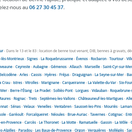
pelez-nous au
06 27 30 45 37
.
ur
- Dans le 13 et le 83 : location de benne tout venant, DIB, bennes à gravats, d
lès-Montrieux
-
Signes
-
La Roquebrussanne
-
Évenos
-
Rocbaron
-
Tourtour
-
Vil
uveaune
-
Ceyreste
-
Aubagne
-
Gémenos
-
Allauch
-
Marseille
-
Saint-Cyr-sur-Me
Belcodène
-
Arles
-
Cassis
-
Hyères
-
Fréjus
-
Draguignan
-
La Seyne-sur-Mer
-
Ba
a Crau
-
Istres
-
Vitrolles
-
Marignane
-
Carqueiranne
-
La Valette-du-Var
-
Six-Fou
-Mer
-
Berre-l'Étang
-
Le Pradet
-
Solliès-Pont
-
Lorgues
-
Vidauban
-
Roquebrune-
Maures
-
Rognac
-
Trets
-
Septèmes-les-Vallons
-
Châteauneuf-les-Martigues
-
All
annat
-
Sénas
-
Velaux
-
Venelles
-
Ventabren
-
Sausset-les-Pins
-
Mouriès
-
Laman
sole
-
Garéoult
-
Forcalqueiret
-
Néoules
-
Brue-Auriac
-
Tavernes
-
Cotignac
-
Ent
-en-Provence
-
Carcès
-
Le Thoronet
-
La Motte
-
Ramatuelle
-
Gassin
-
La Môle
-
-Alpilles
-
Paradou
-
Les Baux-de-Provence
-
Orgon
-
Verquières
-
Mollégès
-
Sai