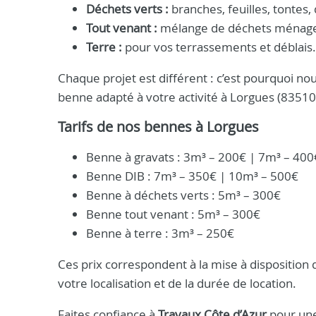
Déchets verts :
branches, feuilles, tontes,
Tout venant :
mélange de déchets ménager
Terre :
pour vos terrassements et déblais.
Chaque projet est différent : c’est pourquoi 
benne adapté à votre activité à Lorgues (83510
Tarifs de nos bennes à Lorgues
Benne à gravats : 3m³ – 200€ | 7m³ – 400
Benne DIB : 7m³ – 350€ | 10m³ – 500€
Benne à déchets verts : 5m³ – 300€
Benne tout venant : 5m³ – 300€
Benne à terre : 3m³ – 250€
Ces prix correspondent à la mise à disposition d
votre localisation et de la durée de location.
Faites confiance à
Travaux Côte d’Azur
pour une