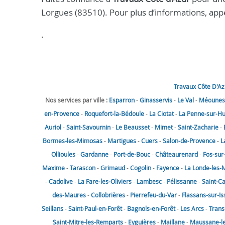
Lorgues (83510). Pour plus d’informations, ap
.
Travaux Côte D'Az
Nos services par ville :
Esparron
-
Ginasservis
-
Le Val
-
Méounes-
en-Provence
-
Roquefort-la-Bédoule
-
La Ciotat
-
La Penne-sur-H
Auriol
-
Saint-Savournin
-
Le Beausset
-
Mimet
-
Saint-Zacharie
-
Bormes-les-Mimosas
-
Martigues
-
Cuers
-
Salon-de-Provence
-
L
Ollioules
-
Gardanne
-
Port-de-Bouc
-
Châteaurenard
-
Fos-sur
Maxime
-
Tarascon
-
Grimaud
-
Cogolin
-
Fayence
-
La Londe-les-
-
Cadolive
-
La Fare-les-Oliviers
-
Lambesc
-
Pélissanne
-
Saint-C
des-Maures
-
Collobrières
-
Pierrefeu-du-Var
-
Flassans-sur-Is
Seillans
-
Saint-Paul-en-Forêt
-
Bagnols-en-Forêt
-
Les Arcs
-
Trans
Saint-Mitre-les-Remparts
-
Eyguières
-
Maillane
-
Maussane-les