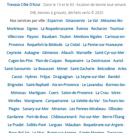
Travaux Côte D'Azur
- Dans le 13 et le 83 : location de benne tout venant,
DIB, bennes à gravats, déchets verts © 2025
Nos services par ville :
Esparron
-
Ginasservis
-
Le Val
-
Méounes-lès-
Montrieux
-
Signes
-
La Roquebrussanne
-
Évenos
-
Rocbaron
-
Tourtour
-
Villecroze
-
Flayosc
-
Bauduen
-
Toulon
-
Mentions légales
-
Carnoux-en-
Provence
-
Roquefort-la-Bédoule
-
La Ciotat
-
La Penne-sur-Huveaune
-
Ceyreste
-
Aubagne
-
Gémenos
-
Allauch
-
Marseille
-
Saint-Cyr-sur-Mer
-
Cuges-les-Pins
-
Plan-de-Cuques
-
Roquevaire
-
La Destrousse
-
Auriol
-
Saint-Savournin
-
Le Beausset
-
Mimet
-
Saint-Zacharie
-
Belcodène
-
Arles
-
Cassis
-
Hyères
-
Fréjus
-
Draguignan
-
La Seyne-sur-Mer
-
Bandol
-
Brignoles
-
Saint-Raphaël
-
Aix-en-Provence
-
Le Lavandou
-
Bormes-les-
Mimosas
-
Martigues
-
Cuers
-
Salon-de-Provence
-
La Crau
-
Istres
-
Vitrolles
-
Marignane
-
Carqueiranne
-
La Valette-du-Var
-
Six-Fours-les-
Plages
-
Sanary-sur-Mer
-
Miramas
-
Les Pennes-Mirabeau
-
Ollioules
-
Gardanne
-
Port-de-Bouc
-
Châteaurenard
-
Fos-sur-Mer
-
Berre-l'Étang
-
Le Pradet
-
Solliès-Pont
-
Lorgues
-
Vidauban
-
Roquebrune-sur-Argens
-
Bouc-Bel-Air
-
Le Muy
-
Puget-sur-Argens
-
Sainte-Maxime
-
Tarascon
-