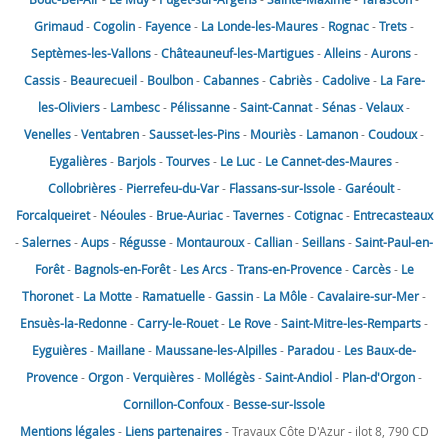
Grimaud
-
Cogolin
-
Fayence
-
La Londe-les-Maures
-
Rognac
-
Trets
-
Septèmes-les-Vallons
-
Châteauneuf-les-Martigues
-
Alleins
-
Aurons
-
Cassis
-
Beaurecueil
-
Boulbon
-
Cabannes
-
Cabriès
-
Cadolive
-
La Fare-
les-Oliviers
-
Lambesc
-
Pélissanne
-
Saint-Cannat
-
Sénas
-
Velaux
-
Venelles
-
Ventabren
-
Sausset-les-Pins
-
Mouriès
-
Lamanon
-
Coudoux
-
Eygalières
-
Barjols
-
Tourves
-
Le Luc
-
Le Cannet-des-Maures
-
Collobrières
-
Pierrefeu-du-Var
-
Flassans-sur-Issole
-
Garéoult
-
Forcalqueiret
-
Néoules
-
Brue-Auriac
-
Tavernes
-
Cotignac
-
Entrecasteaux
-
Salernes
-
Aups
-
Régusse
-
Montauroux
-
Callian
-
Seillans
-
Saint-Paul-en-
Forêt
-
Bagnols-en-Forêt
-
Les Arcs
-
Trans-en-Provence
-
Carcès
-
Le
Thoronet
-
La Motte
-
Ramatuelle
-
Gassin
-
La Môle
-
Cavalaire-sur-Mer
-
Ensuès-la-Redonne
-
Carry-le-Rouet
-
Le Rove
-
Saint-Mitre-les-Remparts
-
Eyguières
-
Maillane
-
Maussane-les-Alpilles
-
Paradou
-
Les Baux-de-
Provence
-
Orgon
-
Verquières
-
Mollégès
-
Saint-Andiol
-
Plan-d'Orgon
-
Cornillon-Confoux
-
Besse-sur-Issole
Mentions légales
-
Liens partenaires
- Travaux Côte D'Azur - ilot 8, 790 CD