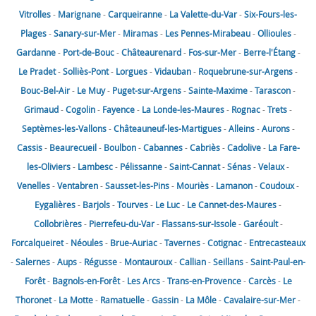
Vitrolles
-
Marignane
-
Carqueiranne
-
La Valette-du-Var
-
Six-Fours-les-
Plages
-
Sanary-sur-Mer
-
Miramas
-
Les Pennes-Mirabeau
-
Ollioules
-
Gardanne
-
Port-de-Bouc
-
Châteaurenard
-
Fos-sur-Mer
-
Berre-l'Étang
-
Le Pradet
-
Solliès-Pont
-
Lorgues
-
Vidauban
-
Roquebrune-sur-Argens
-
Bouc-Bel-Air
-
Le Muy
-
Puget-sur-Argens
-
Sainte-Maxime
-
Tarascon
-
Grimaud
-
Cogolin
-
Fayence
-
La Londe-les-Maures
-
Rognac
-
Trets
-
Septèmes-les-Vallons
-
Châteauneuf-les-Martigues
-
Alleins
-
Aurons
-
Cassis
-
Beaurecueil
-
Boulbon
-
Cabannes
-
Cabriès
-
Cadolive
-
La Fare-
les-Oliviers
-
Lambesc
-
Pélissanne
-
Saint-Cannat
-
Sénas
-
Velaux
-
Venelles
-
Ventabren
-
Sausset-les-Pins
-
Mouriès
-
Lamanon
-
Coudoux
-
Eygalières
-
Barjols
-
Tourves
-
Le Luc
-
Le Cannet-des-Maures
-
Collobrières
-
Pierrefeu-du-Var
-
Flassans-sur-Issole
-
Garéoult
-
Forcalqueiret
-
Néoules
-
Brue-Auriac
-
Tavernes
-
Cotignac
-
Entrecasteaux
-
Salernes
-
Aups
-
Régusse
-
Montauroux
-
Callian
-
Seillans
-
Saint-Paul-en-
Forêt
-
Bagnols-en-Forêt
-
Les Arcs
-
Trans-en-Provence
-
Carcès
-
Le
Thoronet
-
La Motte
-
Ramatuelle
-
Gassin
-
La Môle
-
Cavalaire-sur-Mer
-