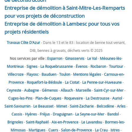
Entreprise de démolition à Saint-Mitre-Les-Remparts
pour vos projets de déconstruction
Entreprise de démolition à Lambesc pour tous vos
projets résidentiels
Travaux Côte D'Azur
- Dans le 13 et le 83 : location de benne tout venant,
DIB, bennes à gravats, déchets verts © 2025
Nos services par ville :
Esparron
-
Ginasservis
-
Le Val
-
Méounes-lès-
Montrieux
-
Signes
-
La Roquebrussanne
-
Évenos
-
Rocbaron
-
Tourtour
-
Villecroze
-
Flayosc
-
Bauduen
-
Toulon
-
Mentions légales
-
Carnoux-en-
Provence
-
Roquefort-la-Bédoule
-
La Ciotat
-
La Penne-sur-Huveaune
-
Ceyreste
-
Aubagne
-
Gémenos
-
Allauch
-
Marseille
-
Saint-Cyr-sur-Mer
-
Cuges-les-Pins
-
Plan-de-Cuques
-
Roquevaire
-
La Destrousse
-
Auriol
-
Saint-Savournin
-
Le Beausset
-
Mimet
-
Saint-Zacharie
-
Belcodène
-
Arles
-
Cassis
-
Hyères
-
Fréjus
-
Draguignan
-
La Seyne-sur-Mer
-
Bandol
-
Brignoles
-
Saint-Raphaël
-
Aix-en-Provence
-
Le Lavandou
-
Bormes-les-
Mimosas
-
Martigues
-
Cuers
-
Salon-de-Provence
-
La Crau
-
Istres
-