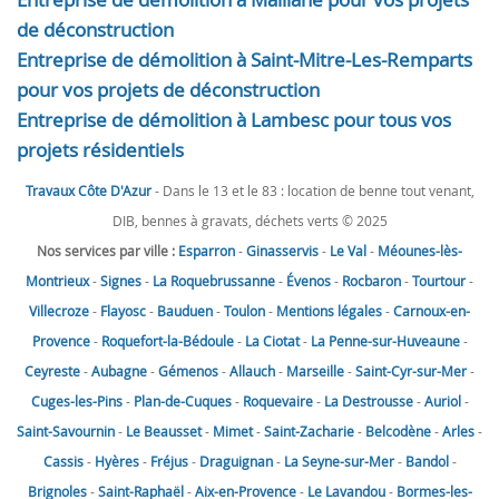
de déconstruction
Entreprise de démolition à Saint-Mitre-Les-Remparts
pour vos projets de déconstruction
Entreprise de démolition à Lambesc pour tous vos
projets résidentiels
Travaux Côte D'Azur
- Dans le 13 et le 83 : location de benne tout venant,
DIB, bennes à gravats, déchets verts © 2025
Nos services par ville :
Esparron
-
Ginasservis
-
Le Val
-
Méounes-lès-
Montrieux
-
Signes
-
La Roquebrussanne
-
Évenos
-
Rocbaron
-
Tourtour
-
Villecroze
-
Flayosc
-
Bauduen
-
Toulon
-
Mentions légales
-
Carnoux-en-
Provence
-
Roquefort-la-Bédoule
-
La Ciotat
-
La Penne-sur-Huveaune
-
Ceyreste
-
Aubagne
-
Gémenos
-
Allauch
-
Marseille
-
Saint-Cyr-sur-Mer
-
Cuges-les-Pins
-
Plan-de-Cuques
-
Roquevaire
-
La Destrousse
-
Auriol
-
Saint-Savournin
-
Le Beausset
-
Mimet
-
Saint-Zacharie
-
Belcodène
-
Arles
-
Cassis
-
Hyères
-
Fréjus
-
Draguignan
-
La Seyne-sur-Mer
-
Bandol
-
Brignoles
-
Saint-Raphaël
-
Aix-en-Provence
-
Le Lavandou
-
Bormes-les-