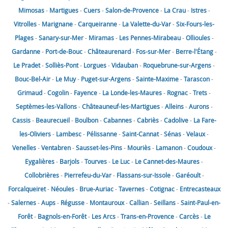
Mimosas
-
Martigues
-
Cuers
-
Salon-de-Provence
-
La Crau
-
Istres
-
Vitrolles
-
Marignane
-
Carqueiranne
-
La Valette-du-Var
-
Six-Fours-les-
Plages
-
Sanary-sur-Mer
-
Miramas
-
Les Pennes-Mirabeau
-
Ollioules
-
Gardanne
-
Port-de-Bouc
-
Châteaurenard
-
Fos-sur-Mer
-
Berre-l'Étang
-
Le Pradet
-
Solliès-Pont
-
Lorgues
-
Vidauban
-
Roquebrune-sur-Argens
-
Bouc-Bel-Air
-
Le Muy
-
Puget-sur-Argens
-
Sainte-Maxime
-
Tarascon
-
Grimaud
-
Cogolin
-
Fayence
-
La Londe-les-Maures
-
Rognac
-
Trets
-
Septèmes-les-Vallons
-
Châteauneuf-les-Martigues
-
Alleins
-
Aurons
-
Cassis
-
Beaurecueil
-
Boulbon
-
Cabannes
-
Cabriès
-
Cadolive
-
La Fare-
les-Oliviers
-
Lambesc
-
Pélissanne
-
Saint-Cannat
-
Sénas
-
Velaux
-
Venelles
-
Ventabren
-
Sausset-les-Pins
-
Mouriès
-
Lamanon
-
Coudoux
-
Eygalières
-
Barjols
-
Tourves
-
Le Luc
-
Le Cannet-des-Maures
-
Collobrières
-
Pierrefeu-du-Var
-
Flassans-sur-Issole
-
Garéoult
-
Forcalqueiret
-
Néoules
-
Brue-Auriac
-
Tavernes
-
Cotignac
-
Entrecasteaux
-
Salernes
-
Aups
-
Régusse
-
Montauroux
-
Callian
-
Seillans
-
Saint-Paul-en-
Forêt
-
Bagnols-en-Forêt
-
Les Arcs
-
Trans-en-Provence
-
Carcès
-
Le