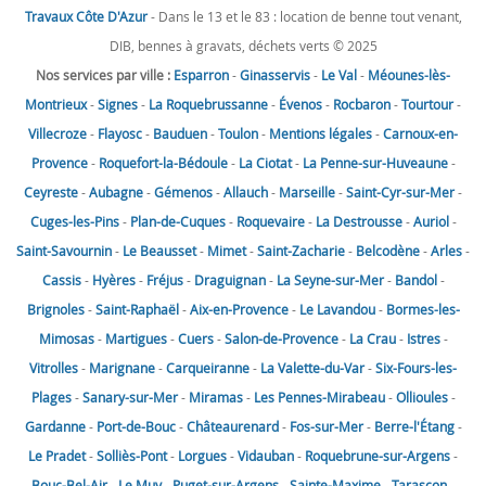
Travaux Côte D'Azur
- Dans le 13 et le 83 : location de benne tout venant,
DIB, bennes à gravats, déchets verts © 2025
Nos services par ville :
Esparron
-
Ginasservis
-
Le Val
-
Méounes-lès-
Montrieux
-
Signes
-
La Roquebrussanne
-
Évenos
-
Rocbaron
-
Tourtour
-
Villecroze
-
Flayosc
-
Bauduen
-
Toulon
-
Mentions légales
-
Carnoux-en-
Provence
-
Roquefort-la-Bédoule
-
La Ciotat
-
La Penne-sur-Huveaune
-
Ceyreste
-
Aubagne
-
Gémenos
-
Allauch
-
Marseille
-
Saint-Cyr-sur-Mer
-
Cuges-les-Pins
-
Plan-de-Cuques
-
Roquevaire
-
La Destrousse
-
Auriol
-
Saint-Savournin
-
Le Beausset
-
Mimet
-
Saint-Zacharie
-
Belcodène
-
Arles
-
Cassis
-
Hyères
-
Fréjus
-
Draguignan
-
La Seyne-sur-Mer
-
Bandol
-
Brignoles
-
Saint-Raphaël
-
Aix-en-Provence
-
Le Lavandou
-
Bormes-les-
Mimosas
-
Martigues
-
Cuers
-
Salon-de-Provence
-
La Crau
-
Istres
-
Vitrolles
-
Marignane
-
Carqueiranne
-
La Valette-du-Var
-
Six-Fours-les-
Plages
-
Sanary-sur-Mer
-
Miramas
-
Les Pennes-Mirabeau
-
Ollioules
-
Gardanne
-
Port-de-Bouc
-
Châteaurenard
-
Fos-sur-Mer
-
Berre-l'Étang
-
Le Pradet
-
Solliès-Pont
-
Lorgues
-
Vidauban
-
Roquebrune-sur-Argens
-
Bouc-Bel-Air
-
Le Muy
-
Puget-sur-Argens
-
Sainte-Maxime
-
Tarascon
-