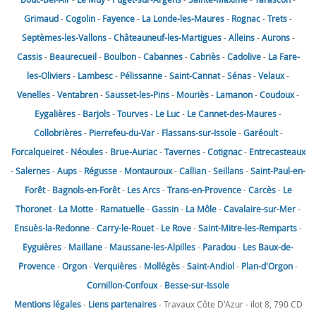
Grimaud
-
Cogolin
-
Fayence
-
La Londe-les-Maures
-
Rognac
-
Trets
-
Septèmes-les-Vallons
-
Châteauneuf-les-Martigues
-
Alleins
-
Aurons
-
Cassis
-
Beaurecueil
-
Boulbon
-
Cabannes
-
Cabriès
-
Cadolive
-
La Fare-
les-Oliviers
-
Lambesc
-
Pélissanne
-
Saint-Cannat
-
Sénas
-
Velaux
-
Venelles
-
Ventabren
-
Sausset-les-Pins
-
Mouriès
-
Lamanon
-
Coudoux
-
Eygalières
-
Barjols
-
Tourves
-
Le Luc
-
Le Cannet-des-Maures
-
Collobrières
-
Pierrefeu-du-Var
-
Flassans-sur-Issole
-
Garéoult
-
Forcalqueiret
-
Néoules
-
Brue-Auriac
-
Tavernes
-
Cotignac
-
Entrecasteaux
-
Salernes
-
Aups
-
Régusse
-
Montauroux
-
Callian
-
Seillans
-
Saint-Paul-en-
Forêt
-
Bagnols-en-Forêt
-
Les Arcs
-
Trans-en-Provence
-
Carcès
-
Le
Thoronet
-
La Motte
-
Ramatuelle
-
Gassin
-
La Môle
-
Cavalaire-sur-Mer
-
Ensuès-la-Redonne
-
Carry-le-Rouet
-
Le Rove
-
Saint-Mitre-les-Remparts
-
Eyguières
-
Maillane
-
Maussane-les-Alpilles
-
Paradou
-
Les Baux-de-
Provence
-
Orgon
-
Verquières
-
Mollégès
-
Saint-Andiol
-
Plan-d'Orgon
-
Cornillon-Confoux
-
Besse-sur-Issole
Mentions légales
-
Liens partenaires
- Travaux Côte D'Azur - ilot 8, 790 CD