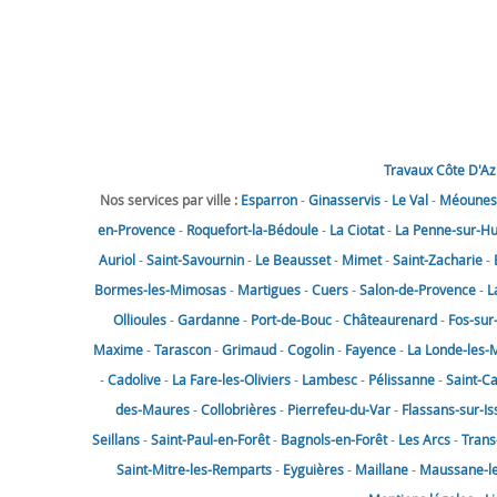
Travaux Côte D'Az
Nos services par ville :
Esparron
-
Ginasservis
-
Le Val
-
Méounes-
en-Provence
-
Roquefort-la-Bédoule
-
La Ciotat
-
La Penne-sur-H
Auriol
-
Saint-Savournin
-
Le Beausset
-
Mimet
-
Saint-Zacharie
-
Bormes-les-Mimosas
-
Martigues
-
Cuers
-
Salon-de-Provence
-
L
Ollioules
-
Gardanne
-
Port-de-Bouc
-
Châteaurenard
-
Fos-sur
Maxime
-
Tarascon
-
Grimaud
-
Cogolin
-
Fayence
-
La Londe-les-
-
Cadolive
-
La Fare-les-Oliviers
-
Lambesc
-
Pélissanne
-
Saint-C
des-Maures
-
Collobrières
-
Pierrefeu-du-Var
-
Flassans-sur-Is
Seillans
-
Saint-Paul-en-Forêt
-
Bagnols-en-Forêt
-
Les Arcs
-
Trans
Saint-Mitre-les-Remparts
-
Eyguières
-
Maillane
-
Maussane-les