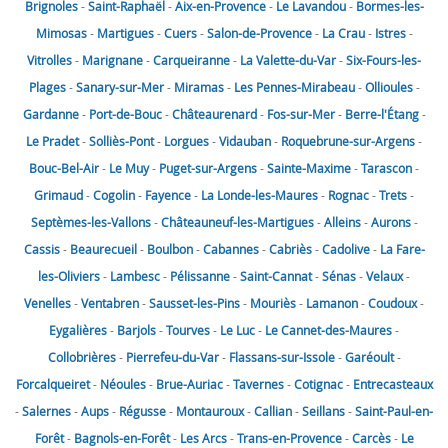
Brignoles
-
Saint-Raphaël
-
Aix-en-Provence
-
Le Lavandou
-
Bormes-les-
Mimosas
-
Martigues
-
Cuers
-
Salon-de-Provence
-
La Crau
-
Istres
-
Vitrolles
-
Marignane
-
Carqueiranne
-
La Valette-du-Var
-
Six-Fours-les-
Plages
-
Sanary-sur-Mer
-
Miramas
-
Les Pennes-Mirabeau
-
Ollioules
-
Gardanne
-
Port-de-Bouc
-
Châteaurenard
-
Fos-sur-Mer
-
Berre-l'Étang
-
Le Pradet
-
Solliès-Pont
-
Lorgues
-
Vidauban
-
Roquebrune-sur-Argens
-
Bouc-Bel-Air
-
Le Muy
-
Puget-sur-Argens
-
Sainte-Maxime
-
Tarascon
-
Grimaud
-
Cogolin
-
Fayence
-
La Londe-les-Maures
-
Rognac
-
Trets
-
Septèmes-les-Vallons
-
Châteauneuf-les-Martigues
-
Alleins
-
Aurons
-
Cassis
-
Beaurecueil
-
Boulbon
-
Cabannes
-
Cabriès
-
Cadolive
-
La Fare-
les-Oliviers
-
Lambesc
-
Pélissanne
-
Saint-Cannat
-
Sénas
-
Velaux
-
Venelles
-
Ventabren
-
Sausset-les-Pins
-
Mouriès
-
Lamanon
-
Coudoux
-
Eygalières
-
Barjols
-
Tourves
-
Le Luc
-
Le Cannet-des-Maures
-
Collobrières
-
Pierrefeu-du-Var
-
Flassans-sur-Issole
-
Garéoult
-
Forcalqueiret
-
Néoules
-
Brue-Auriac
-
Tavernes
-
Cotignac
-
Entrecasteaux
-
Salernes
-
Aups
-
Régusse
-
Montauroux
-
Callian
-
Seillans
-
Saint-Paul-en-
Forêt
-
Bagnols-en-Forêt
-
Les Arcs
-
Trans-en-Provence
-
Carcès
-
Le