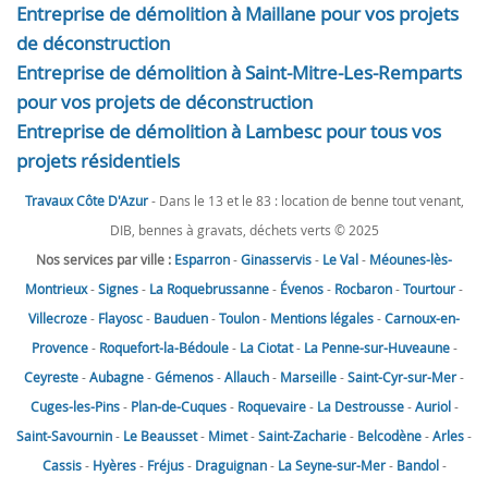
Entreprise de démolition à Maillane pour vos projets
de déconstruction
Entreprise de démolition à Saint-Mitre-Les-Remparts
pour vos projets de déconstruction
Entreprise de démolition à Lambesc pour tous vos
projets résidentiels
Travaux Côte D'Azur
- Dans le 13 et le 83 : location de benne tout venant,
DIB, bennes à gravats, déchets verts © 2025
Nos services par ville :
Esparron
-
Ginasservis
-
Le Val
-
Méounes-lès-
Montrieux
-
Signes
-
La Roquebrussanne
-
Évenos
-
Rocbaron
-
Tourtour
-
Villecroze
-
Flayosc
-
Bauduen
-
Toulon
-
Mentions légales
-
Carnoux-en-
Provence
-
Roquefort-la-Bédoule
-
La Ciotat
-
La Penne-sur-Huveaune
-
Ceyreste
-
Aubagne
-
Gémenos
-
Allauch
-
Marseille
-
Saint-Cyr-sur-Mer
-
Cuges-les-Pins
-
Plan-de-Cuques
-
Roquevaire
-
La Destrousse
-
Auriol
-
Saint-Savournin
-
Le Beausset
-
Mimet
-
Saint-Zacharie
-
Belcodène
-
Arles
-
Cassis
-
Hyères
-
Fréjus
-
Draguignan
-
La Seyne-sur-Mer
-
Bandol
-