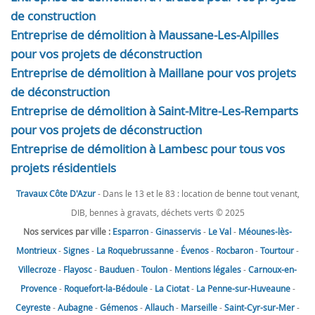
de construction
Entreprise de démolition à Maussane-Les-Alpilles
pour vos projets de déconstruction
Entreprise de démolition à Maillane pour vos projets
de déconstruction
Entreprise de démolition à Saint-Mitre-Les-Remparts
pour vos projets de déconstruction
Entreprise de démolition à Lambesc pour tous vos
projets résidentiels
Travaux Côte D'Azur
- Dans le 13 et le 83 : location de benne tout venant,
DIB, bennes à gravats, déchets verts © 2025
Nos services par ville :
Esparron
-
Ginasservis
-
Le Val
-
Méounes-lès-
Montrieux
-
Signes
-
La Roquebrussanne
-
Évenos
-
Rocbaron
-
Tourtour
-
Villecroze
-
Flayosc
-
Bauduen
-
Toulon
-
Mentions légales
-
Carnoux-en-
Provence
-
Roquefort-la-Bédoule
-
La Ciotat
-
La Penne-sur-Huveaune
-
Ceyreste
-
Aubagne
-
Gémenos
-
Allauch
-
Marseille
-
Saint-Cyr-sur-Mer
-