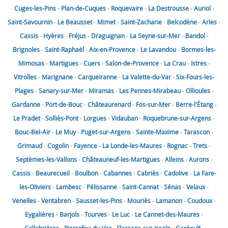
Cuges-les-Pins
-
Plan-de-Cuques
-
Roquevaire
-
La Destrousse
-
Auriol
-
Saint-Savournin
-
Le Beausset
-
Mimet
-
Saint-Zacharie
-
Belcodène
-
Arles
-
Cassis
-
Hyères
-
Fréjus
-
Draguignan
-
La Seyne-sur-Mer
-
Bandol
-
Brignoles
-
Saint-Raphaël
-
Aix-en-Provence
-
Le Lavandou
-
Bormes-les-
Mimosas
-
Martigues
-
Cuers
-
Salon-de-Provence
-
La Crau
-
Istres
-
Vitrolles
-
Marignane
-
Carqueiranne
-
La Valette-du-Var
-
Six-Fours-les-
Plages
-
Sanary-sur-Mer
-
Miramas
-
Les Pennes-Mirabeau
-
Ollioules
-
Gardanne
-
Port-de-Bouc
-
Châteaurenard
-
Fos-sur-Mer
-
Berre-l'Étang
-
Le Pradet
-
Solliès-Pont
-
Lorgues
-
Vidauban
-
Roquebrune-sur-Argens
-
Bouc-Bel-Air
-
Le Muy
-
Puget-sur-Argens
-
Sainte-Maxime
-
Tarascon
-
Grimaud
-
Cogolin
-
Fayence
-
La Londe-les-Maures
-
Rognac
-
Trets
-
Septèmes-les-Vallons
-
Châteauneuf-les-Martigues
-
Alleins
-
Aurons
-
Cassis
-
Beaurecueil
-
Boulbon
-
Cabannes
-
Cabriès
-
Cadolive
-
La Fare-
les-Oliviers
-
Lambesc
-
Pélissanne
-
Saint-Cannat
-
Sénas
-
Velaux
-
Venelles
-
Ventabren
-
Sausset-les-Pins
-
Mouriès
-
Lamanon
-
Coudoux
-
Eygalières
-
Barjols
-
Tourves
-
Le Luc
-
Le Cannet-des-Maures
-