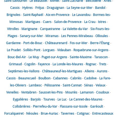
Saint-Savournin
-
Le Beausset
-
Mimet
-
Saint-Zacharie
-
Belcodène
-
Arles
-
Cassis
-
Hyères
-
Fréjus
-
Draguignan
-
La Seyne-sur-Mer
-
Bandol
-
Brignoles
-
Saint-Raphaël
-
Aix-en-Provence
-
Le Lavandou
-
Bormes-les-
Mimosas
-
Martigues
-
Cuers
-
Salon-de-Provence
-
La Crau
-
Istres
-
Vitrolles
-
Marignane
-
Carqueiranne
-
La Valette-du-Var
-
Six-Fours-les-
Plages
-
Sanary-sur-Mer
-
Miramas
-
Les Pennes-Mirabeau
-
Ollioules
-
Gardanne
-
Port-de-Bouc
-
Châteaurenard
-
Fos-sur-Mer
-
Berre-l'Étang
-
Le Pradet
-
Solliès-Pont
-
Lorgues
-
Vidauban
-
Roquebrune-sur-Argens
-
Bouc-Bel-Air
-
Le Muy
-
Puget-sur-Argens
-
Sainte-Maxime
-
Tarascon
-
Grimaud
-
Cogolin
-
Fayence
-
La Londe-les-Maures
-
Rognac
-
Trets
-
Septèmes-les-Vallons
-
Châteauneuf-les-Martigues
-
Alleins
-
Aurons
-
Cassis
-
Beaurecueil
-
Boulbon
-
Cabannes
-
Cabriès
-
Cadolive
-
La Fare-
les-Oliviers
-
Lambesc
-
Pélissanne
-
Saint-Cannat
-
Sénas
-
Velaux
-
Venelles
-
Ventabren
-
Sausset-les-Pins
-
Mouriès
-
Lamanon
-
Coudoux
-
Eygalières
-
Barjols
-
Tourves
-
Le Luc
-
Le Cannet-des-Maures
-
Collobrières
-
Pierrefeu-du-Var
-
Flassans-sur-Issole
-
Garéoult
-
Forcalqueiret
-
Néoules
-
Brue-Auriac
-
Tavernes
-
Cotignac
-
Entrecasteaux