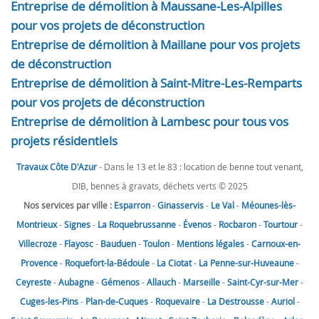
Entreprise de démolition à Maussane-Les-Alpilles
pour vos projets de déconstruction
Entreprise de démolition à Maillane pour vos projets
de déconstruction
Entreprise de démolition à Saint-Mitre-Les-Remparts
pour vos projets de déconstruction
Entreprise de démolition à Lambesc pour tous vos
projets résidentiels
Travaux Côte D'Azur
- Dans le 13 et le 83 : location de benne tout venant,
DIB, bennes à gravats, déchets verts © 2025
Nos services par ville :
Esparron
-
Ginasservis
-
Le Val
-
Méounes-lès-
Montrieux
-
Signes
-
La Roquebrussanne
-
Évenos
-
Rocbaron
-
Tourtour
-
Villecroze
-
Flayosc
-
Bauduen
-
Toulon
-
Mentions légales
-
Carnoux-en-
Provence
-
Roquefort-la-Bédoule
-
La Ciotat
-
La Penne-sur-Huveaune
-
Ceyreste
-
Aubagne
-
Gémenos
-
Allauch
-
Marseille
-
Saint-Cyr-sur-Mer
-
Cuges-les-Pins
-
Plan-de-Cuques
-
Roquevaire
-
La Destrousse
-
Auriol
-