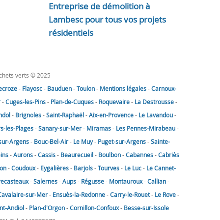
Entreprise de démolition à
Lambesc pour tous vos projets
résidentiels
échets verts © 2025
lecroze
-
Flayosc
-
Bauduen
-
Toulon
-
Mentions légales
-
Carnoux-
r
-
Cuges-les-Pins
-
Plan-de-Cuques
-
Roquevaire
-
La Destrousse
-
ndol
-
Brignoles
-
Saint-Raphaël
-
Aix-en-Provence
-
Le Lavandou
-
rs-les-Plages
-
Sanary-sur-Mer
-
Miramas
-
Les Pennes-Mirabeau
-
sur-Argens
-
Bouc-Bel-Air
-
Le Muy
-
Puget-sur-Argens
-
Sainte-
eins
-
Aurons
-
Cassis
-
Beaurecueil
-
Boulbon
-
Cabannes
-
Cabriès
on
-
Coudoux
-
Eygalières
-
Barjols
-
Tourves
-
Le Luc
-
Le Cannet-
recasteaux
-
Salernes
-
Aups
-
Régusse
-
Montauroux
-
Callian
-
Cavalaire-sur-Mer
-
Ensuès-la-Redonne
-
Carry-le-Rouet
-
Le Rove
-
nt-Andiol
-
Plan-d'Orgon
-
Cornillon-Confoux
-
Besse-sur-Issole