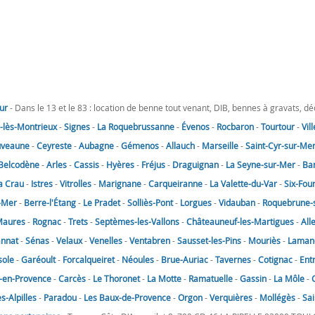
ur
- Dans le 13 et le 83 : location de benne tout venant, DIB, bennes à gravats, d
lès-Montrieux
-
Signes
-
La Roquebrussanne
-
Évenos
-
Rocbaron
-
Tourtour
-
Vil
uveaune
-
Ceyreste
-
Aubagne
-
Gémenos
-
Allauch
-
Marseille
-
Saint-Cyr-sur-Me
Belcodène
-
Arles
-
Cassis
-
Hyères
-
Fréjus
-
Draguignan
-
La Seyne-sur-Mer
-
Ba
a Crau
-
Istres
-
Vitrolles
-
Marignane
-
Carqueiranne
-
La Valette-du-Var
-
Six-Fou
-Mer
-
Berre-l'Étang
-
Le Pradet
-
Solliès-Pont
-
Lorgues
-
Vidauban
-
Roquebrune-
Maures
-
Rognac
-
Trets
-
Septèmes-les-Vallons
-
Châteauneuf-les-Martigues
-
All
annat
-
Sénas
-
Velaux
-
Venelles
-
Ventabren
-
Sausset-les-Pins
-
Mouriès
-
Laman
sole
-
Garéoult
-
Forcalqueiret
-
Néoules
-
Brue-Auriac
-
Tavernes
-
Cotignac
-
Ent
-en-Provence
-
Carcès
-
Le Thoronet
-
La Motte
-
Ramatuelle
-
Gassin
-
La Môle
-
-Alpilles
-
Paradou
-
Les Baux-de-Provence
-
Orgon
-
Verquières
-
Mollégès
-
Sai