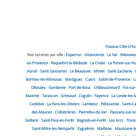
Travaux Côte D'Az
Nos services par ville :
Esparron
-
Ginasservis
-
Le Val
-
Méounes-
en-Provence
-
Roquefort-la-Bédoule
-
La Ciotat
-
La Penne-sur-H
Auriol
-
Saint-Savournin
-
Le Beausset
-
Mimet
-
Saint-Zacharie
-
Bormes-les-Mimosas
-
Martigues
-
Cuers
-
Salon-de-Provence
-
L
Ollioules
-
Gardanne
-
Port-de-Bouc
-
Châteaurenard
-
Fos-sur
Maxime
-
Tarascon
-
Grimaud
-
Cogolin
-
Fayence
-
La Londe-les-
-
Cadolive
-
La Fare-les-Oliviers
-
Lambesc
-
Pélissanne
-
Saint-C
des-Maures
-
Collobrières
-
Pierrefeu-du-Var
-
Flassans-sur-Is
Seillans
-
Saint-Paul-en-Forêt
-
Bagnols-en-Forêt
-
Les Arcs
-
Trans
Saint-Mitre-les-Remparts
-
Eyguières
-
Maillane
-
Maussane-les