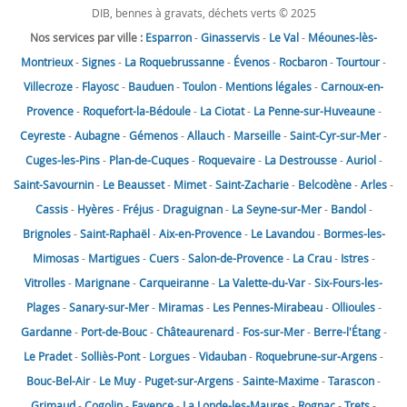
DIB, bennes à gravats, déchets verts © 2025
Nos services par ville :
Esparron
-
Ginasservis
-
Le Val
-
Méounes-lès-
Montrieux
-
Signes
-
La Roquebrussanne
-
Évenos
-
Rocbaron
-
Tourtour
-
Villecroze
-
Flayosc
-
Bauduen
-
Toulon
-
Mentions légales
-
Carnoux-en-
Provence
-
Roquefort-la-Bédoule
-
La Ciotat
-
La Penne-sur-Huveaune
-
Ceyreste
-
Aubagne
-
Gémenos
-
Allauch
-
Marseille
-
Saint-Cyr-sur-Mer
-
Cuges-les-Pins
-
Plan-de-Cuques
-
Roquevaire
-
La Destrousse
-
Auriol
-
Saint-Savournin
-
Le Beausset
-
Mimet
-
Saint-Zacharie
-
Belcodène
-
Arles
-
Cassis
-
Hyères
-
Fréjus
-
Draguignan
-
La Seyne-sur-Mer
-
Bandol
-
Brignoles
-
Saint-Raphaël
-
Aix-en-Provence
-
Le Lavandou
-
Bormes-les-
Mimosas
-
Martigues
-
Cuers
-
Salon-de-Provence
-
La Crau
-
Istres
-
Vitrolles
-
Marignane
-
Carqueiranne
-
La Valette-du-Var
-
Six-Fours-les-
Plages
-
Sanary-sur-Mer
-
Miramas
-
Les Pennes-Mirabeau
-
Ollioules
-
Gardanne
-
Port-de-Bouc
-
Châteaurenard
-
Fos-sur-Mer
-
Berre-l'Étang
-
Le Pradet
-
Solliès-Pont
-
Lorgues
-
Vidauban
-
Roquebrune-sur-Argens
-
Bouc-Bel-Air
-
Le Muy
-
Puget-sur-Argens
-
Sainte-Maxime
-
Tarascon
-
Grimaud
-
Cogolin
-
Fayence
-
La Londe-les-Maures
-
Rognac
-
Trets
-