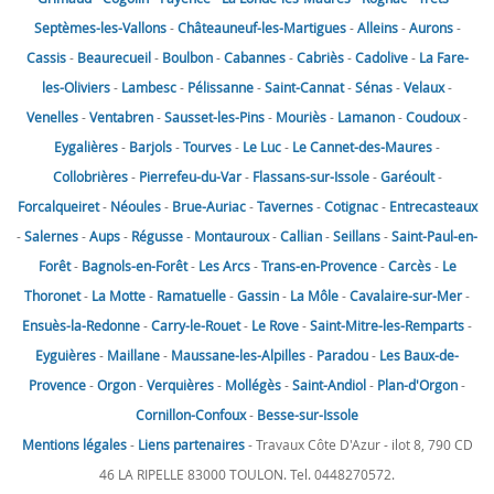
Septèmes-les-Vallons
-
Châteauneuf-les-Martigues
-
Alleins
-
Aurons
-
Cassis
-
Beaurecueil
-
Boulbon
-
Cabannes
-
Cabriès
-
Cadolive
-
La Fare-
les-Oliviers
-
Lambesc
-
Pélissanne
-
Saint-Cannat
-
Sénas
-
Velaux
-
Venelles
-
Ventabren
-
Sausset-les-Pins
-
Mouriès
-
Lamanon
-
Coudoux
-
Eygalières
-
Barjols
-
Tourves
-
Le Luc
-
Le Cannet-des-Maures
-
Collobrières
-
Pierrefeu-du-Var
-
Flassans-sur-Issole
-
Garéoult
-
Forcalqueiret
-
Néoules
-
Brue-Auriac
-
Tavernes
-
Cotignac
-
Entrecasteaux
-
Salernes
-
Aups
-
Régusse
-
Montauroux
-
Callian
-
Seillans
-
Saint-Paul-en-
Forêt
-
Bagnols-en-Forêt
-
Les Arcs
-
Trans-en-Provence
-
Carcès
-
Le
Thoronet
-
La Motte
-
Ramatuelle
-
Gassin
-
La Môle
-
Cavalaire-sur-Mer
-
Ensuès-la-Redonne
-
Carry-le-Rouet
-
Le Rove
-
Saint-Mitre-les-Remparts
-
Eyguières
-
Maillane
-
Maussane-les-Alpilles
-
Paradou
-
Les Baux-de-
Provence
-
Orgon
-
Verquières
-
Mollégès
-
Saint-Andiol
-
Plan-d'Orgon
-
Cornillon-Confoux
-
Besse-sur-Issole
Mentions légales
-
Liens partenaires
- Travaux Côte D'Azur - ilot 8, 790 CD
46 LA RIPELLE 83000 TOULON. Tel. 0448270572.