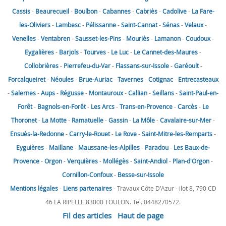
Cassis
-
Beaurecueil
-
Boulbon
-
Cabannes
-
Cabriès
-
Cadolive
-
La Fare-
les-Oliviers
-
Lambesc
-
Pélissanne
-
Saint-Cannat
-
Sénas
-
Velaux
-
Venelles
-
Ventabren
-
Sausset-les-Pins
-
Mouriès
-
Lamanon
-
Coudoux
-
Eygalières
-
Barjols
-
Tourves
-
Le Luc
-
Le Cannet-des-Maures
-
Collobrières
-
Pierrefeu-du-Var
-
Flassans-sur-Issole
-
Garéoult
-
Forcalqueiret
-
Néoules
-
Brue-Auriac
-
Tavernes
-
Cotignac
-
Entrecasteaux
-
Salernes
-
Aups
-
Régusse
-
Montauroux
-
Callian
-
Seillans
-
Saint-Paul-en-
Forêt
-
Bagnols-en-Forêt
-
Les Arcs
-
Trans-en-Provence
-
Carcès
-
Le
Thoronet
-
La Motte
-
Ramatuelle
-
Gassin
-
La Môle
-
Cavalaire-sur-Mer
-
Ensuès-la-Redonne
-
Carry-le-Rouet
-
Le Rove
-
Saint-Mitre-les-Remparts
-
Eyguières
-
Maillane
-
Maussane-les-Alpilles
-
Paradou
-
Les Baux-de-
Provence
-
Orgon
-
Verquières
-
Mollégès
-
Saint-Andiol
-
Plan-d'Orgon
-
Cornillon-Confoux
-
Besse-sur-Issole
Mentions légales
-
Liens partenaires
- Travaux Côte D'Azur - ilot 8, 790 CD
46 LA RIPELLE 83000 TOULON. Tel. 0448270572.
Fil des articles
Haut de page