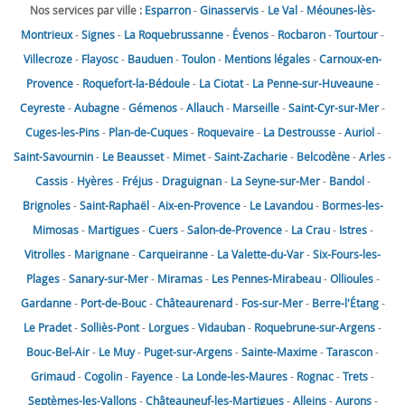
Nos services par ville :
Esparron
-
Ginasservis
-
Le Val
-
Méounes-lès-
Montrieux
-
Signes
-
La Roquebrussanne
-
Évenos
-
Rocbaron
-
Tourtour
-
Villecroze
-
Flayosc
-
Bauduen
-
Toulon
-
Mentions légales
-
Carnoux-en-
Provence
-
Roquefort-la-Bédoule
-
La Ciotat
-
La Penne-sur-Huveaune
-
Ceyreste
-
Aubagne
-
Gémenos
-
Allauch
-
Marseille
-
Saint-Cyr-sur-Mer
-
Cuges-les-Pins
-
Plan-de-Cuques
-
Roquevaire
-
La Destrousse
-
Auriol
-
Saint-Savournin
-
Le Beausset
-
Mimet
-
Saint-Zacharie
-
Belcodène
-
Arles
-
Cassis
-
Hyères
-
Fréjus
-
Draguignan
-
La Seyne-sur-Mer
-
Bandol
-
Brignoles
-
Saint-Raphaël
-
Aix-en-Provence
-
Le Lavandou
-
Bormes-les-
Mimosas
-
Martigues
-
Cuers
-
Salon-de-Provence
-
La Crau
-
Istres
-
Vitrolles
-
Marignane
-
Carqueiranne
-
La Valette-du-Var
-
Six-Fours-les-
Plages
-
Sanary-sur-Mer
-
Miramas
-
Les Pennes-Mirabeau
-
Ollioules
-
Gardanne
-
Port-de-Bouc
-
Châteaurenard
-
Fos-sur-Mer
-
Berre-l'Étang
-
Le Pradet
-
Solliès-Pont
-
Lorgues
-
Vidauban
-
Roquebrune-sur-Argens
-
Bouc-Bel-Air
-
Le Muy
-
Puget-sur-Argens
-
Sainte-Maxime
-
Tarascon
-
Grimaud
-
Cogolin
-
Fayence
-
La Londe-les-Maures
-
Rognac
-
Trets
-
Septèmes-les-Vallons
-
Châteauneuf-les-Martigues
-
Alleins
-
Aurons
-