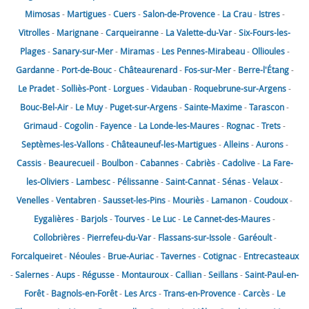
Mimosas
-
Martigues
-
Cuers
-
Salon-de-Provence
-
La Crau
-
Istres
-
Vitrolles
-
Marignane
-
Carqueiranne
-
La Valette-du-Var
-
Six-Fours-les-
Plages
-
Sanary-sur-Mer
-
Miramas
-
Les Pennes-Mirabeau
-
Ollioules
-
Gardanne
-
Port-de-Bouc
-
Châteaurenard
-
Fos-sur-Mer
-
Berre-l'Étang
-
Le Pradet
-
Solliès-Pont
-
Lorgues
-
Vidauban
-
Roquebrune-sur-Argens
-
Bouc-Bel-Air
-
Le Muy
-
Puget-sur-Argens
-
Sainte-Maxime
-
Tarascon
-
Grimaud
-
Cogolin
-
Fayence
-
La Londe-les-Maures
-
Rognac
-
Trets
-
Septèmes-les-Vallons
-
Châteauneuf-les-Martigues
-
Alleins
-
Aurons
-
Cassis
-
Beaurecueil
-
Boulbon
-
Cabannes
-
Cabriès
-
Cadolive
-
La Fare-
les-Oliviers
-
Lambesc
-
Pélissanne
-
Saint-Cannat
-
Sénas
-
Velaux
-
Venelles
-
Ventabren
-
Sausset-les-Pins
-
Mouriès
-
Lamanon
-
Coudoux
-
Eygalières
-
Barjols
-
Tourves
-
Le Luc
-
Le Cannet-des-Maures
-
Collobrières
-
Pierrefeu-du-Var
-
Flassans-sur-Issole
-
Garéoult
-
Forcalqueiret
-
Néoules
-
Brue-Auriac
-
Tavernes
-
Cotignac
-
Entrecasteaux
-
Salernes
-
Aups
-
Régusse
-
Montauroux
-
Callian
-
Seillans
-
Saint-Paul-en-
Forêt
-
Bagnols-en-Forêt
-
Les Arcs
-
Trans-en-Provence
-
Carcès
-
Le