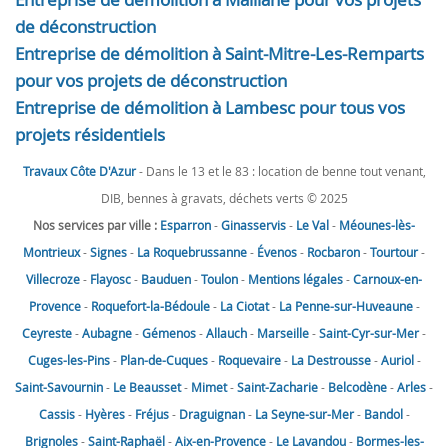
de déconstruction
Entreprise de démolition à Saint-Mitre-Les-Remparts
pour vos projets de déconstruction
Entreprise de démolition à Lambesc pour tous vos
projets résidentiels
Travaux Côte D'Azur
- Dans le 13 et le 83 : location de benne tout venant,
DIB, bennes à gravats, déchets verts © 2025
Nos services par ville :
Esparron
-
Ginasservis
-
Le Val
-
Méounes-lès-
Montrieux
-
Signes
-
La Roquebrussanne
-
Évenos
-
Rocbaron
-
Tourtour
-
Villecroze
-
Flayosc
-
Bauduen
-
Toulon
-
Mentions légales
-
Carnoux-en-
Provence
-
Roquefort-la-Bédoule
-
La Ciotat
-
La Penne-sur-Huveaune
-
Ceyreste
-
Aubagne
-
Gémenos
-
Allauch
-
Marseille
-
Saint-Cyr-sur-Mer
-
Cuges-les-Pins
-
Plan-de-Cuques
-
Roquevaire
-
La Destrousse
-
Auriol
-
Saint-Savournin
-
Le Beausset
-
Mimet
-
Saint-Zacharie
-
Belcodène
-
Arles
-
Cassis
-
Hyères
-
Fréjus
-
Draguignan
-
La Seyne-sur-Mer
-
Bandol
-
Brignoles
-
Saint-Raphaël
-
Aix-en-Provence
-
Le Lavandou
-
Bormes-les-