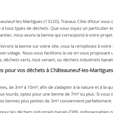
eauneuf-les-Martigues (13220), Travaux Côte d’Azur vous o
 à tous types de déchets. Que vous soyez un particulier e
tier, nous avons la benne qui correspond à votre projet
s livrons la benne sur votre site, vous la remplissez à votr
on vidage. Nous vous facilitons la vie en vous proposant 
, déchets verts, tout venant, ou déchets industriels banals
pes pour vos déchets à Châteauneuf-les-Martigue
s, de 3m³ à 10m³, afin de s’adapter à la nature et à la qu
aux lourds, optez pour une benne de 7m³ ou plus. Si vous 
nos bennes plus petites de 3m³ conviennent parfaitement.
our les déchets industriels banals (DIB), indispensables p