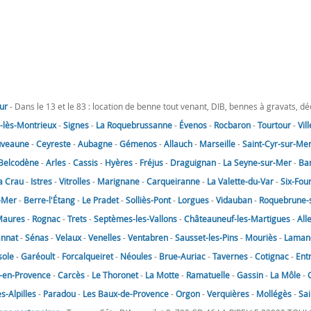
ur
- Dans le 13 et le 83 : location de benne tout venant, DIB, bennes à gravats, d
lès-Montrieux
-
Signes
-
La Roquebrussanne
-
Évenos
-
Rocbaron
-
Tourtour
-
Vil
uveaune
-
Ceyreste
-
Aubagne
-
Gémenos
-
Allauch
-
Marseille
-
Saint-Cyr-sur-Me
Belcodène
-
Arles
-
Cassis
-
Hyères
-
Fréjus
-
Draguignan
-
La Seyne-sur-Mer
-
Ba
a Crau
-
Istres
-
Vitrolles
-
Marignane
-
Carqueiranne
-
La Valette-du-Var
-
Six-Fou
-Mer
-
Berre-l'Étang
-
Le Pradet
-
Solliès-Pont
-
Lorgues
-
Vidauban
-
Roquebrune-
Maures
-
Rognac
-
Trets
-
Septèmes-les-Vallons
-
Châteauneuf-les-Martigues
-
All
annat
-
Sénas
-
Velaux
-
Venelles
-
Ventabren
-
Sausset-les-Pins
-
Mouriès
-
Laman
sole
-
Garéoult
-
Forcalqueiret
-
Néoules
-
Brue-Auriac
-
Tavernes
-
Cotignac
-
Ent
-en-Provence
-
Carcès
-
Le Thoronet
-
La Motte
-
Ramatuelle
-
Gassin
-
La Môle
-
-Alpilles
-
Paradou
-
Les Baux-de-Provence
-
Orgon
-
Verquières
-
Mollégès
-
Sai