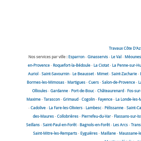
Travaux Côte D'Az
Nos services par ville :
Esparron
-
Ginasservis
-
Le Val
-
Méounes-
en-Provence
-
Roquefort-la-Bédoule
-
La Ciotat
-
La Penne-sur-H
Auriol
-
Saint-Savournin
-
Le Beausset
-
Mimet
-
Saint-Zacharie
-
Bormes-les-Mimosas
-
Martigues
-
Cuers
-
Salon-de-Provence
-
L
Ollioules
-
Gardanne
-
Port-de-Bouc
-
Châteaurenard
-
Fos-sur
Maxime
-
Tarascon
-
Grimaud
-
Cogolin
-
Fayence
-
La Londe-les-
-
Cadolive
-
La Fare-les-Oliviers
-
Lambesc
-
Pélissanne
-
Saint-C
des-Maures
-
Collobrières
-
Pierrefeu-du-Var
-
Flassans-sur-Is
Seillans
-
Saint-Paul-en-Forêt
-
Bagnols-en-Forêt
-
Les Arcs
-
Trans
Saint-Mitre-les-Remparts
-
Eyguières
-
Maillane
-
Maussane-les