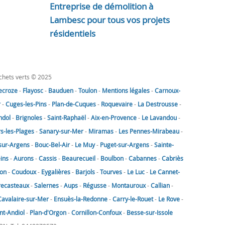
Entreprise de démolition à
Lambesc pour tous vos projets
résidentiels
échets verts © 2025
lecroze
-
Flayosc
-
Bauduen
-
Toulon
-
Mentions légales
-
Carnoux-
r
-
Cuges-les-Pins
-
Plan-de-Cuques
-
Roquevaire
-
La Destrousse
-
ndol
-
Brignoles
-
Saint-Raphaël
-
Aix-en-Provence
-
Le Lavandou
-
rs-les-Plages
-
Sanary-sur-Mer
-
Miramas
-
Les Pennes-Mirabeau
-
sur-Argens
-
Bouc-Bel-Air
-
Le Muy
-
Puget-sur-Argens
-
Sainte-
eins
-
Aurons
-
Cassis
-
Beaurecueil
-
Boulbon
-
Cabannes
-
Cabriès
on
-
Coudoux
-
Eygalières
-
Barjols
-
Tourves
-
Le Luc
-
Le Cannet-
recasteaux
-
Salernes
-
Aups
-
Régusse
-
Montauroux
-
Callian
-
Cavalaire-sur-Mer
-
Ensuès-la-Redonne
-
Carry-le-Rouet
-
Le Rove
-
nt-Andiol
-
Plan-d'Orgon
-
Cornillon-Confoux
-
Besse-sur-Issole