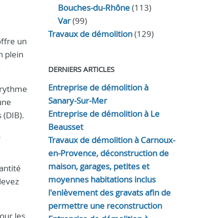
Bouches-du-Rhône
(113)
Var
(99)
Travaux de démolition
(129)
ffre un
n plein
.
DERNIERS ARTICLES
Entreprise de démolition à
e rythme
Sanary-Sur-Mer
une
Entreprise de démolition à Le
 (DIB).
Beausset
s
Travaux de démolition à Carnoux-
en-Provence, déconstruction de
maison, garages, petites et
antité
moyennes habitations inclus
devez
l'enlèvement des gravats afin de
permettre une reconstruction
our les